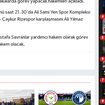
akalarda görev yapacak hakemleri açıkladı.
ü saat 21.30’da Ali Sami Yen Spor Kompleksi
4
Çaykur Rizespor karşılaşmasını Ali Yılmaz
tafa Savranlar yardımcı hakem olarak görev
5
hakem olacak.
6
7
8