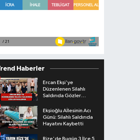
Trend Haberler
Ercan Ekşi'ye
Düzenlenen Silahlı
Saldırıda Gözler
Faillerde
Ekşioğlu Aİlesinin Acı
Günü: Silahlı Saldırıda
Hayatını Kaybetti
Rize'de Bugün 3 İlçe 5