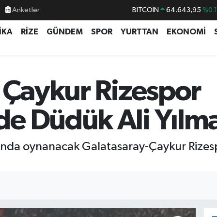
Anketler
BITCOIN
64.643,95
%0.
DOLAR
47,6006
%0.
İKA
RİZE
GÜNDEM
SPOR
YURTTAN
EKONOMİ
EURO
55,0250
%0.
STERLİN
64,2398
%0
GRAM ALTIN
6500.87
%0.
- Çaykur Rizespor
BİST100
13.799
%7
e Düdük Ali Yılm
asında oynanacak Galatasaray-Çaykur Rize