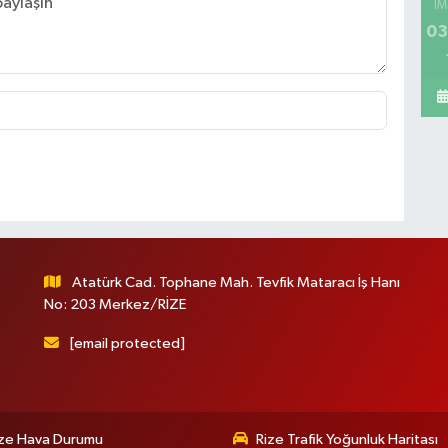
İM
03
Atatürk Cad. Tophane Mah. Tevfik Mataracı İş Hanı
No: 203 Merkez/RİZE
[email protected]
ize Hava Durumu
Rize Trafik Yoğunluk Haritası