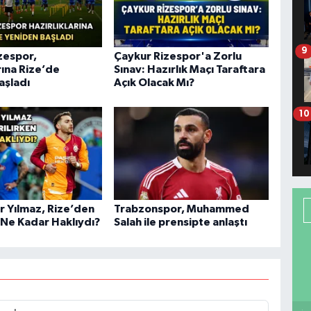
9
zespor,
Çaykur Rizespor'a Zorlu
rına Rize’de
Sınav: Hazırlık Maçı Taraftara
aşladı
Açık Olacak Mı?
10
r Yılmaz, Rize’den
Trabzonspor, Muhammed
 Ne Kadar Haklıydı?
Salah ile prensipte anlaştı