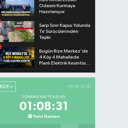
Odasını Kurmaya
Hazırlanıyor
Sarp Sınır Kapısı Yolunda
Tır Sürücülerinden
Tepki
Bugün Rize Merkez'de
4 Köy 4 Mahallede
Planlı Elektrik Kesintisi
Yaşanacak
RİZE
06.08.2026
SONRAKI VAKTE KALAN
01:08:30
Yatsı Namazı