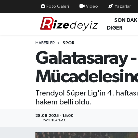
Foto Galeri
Video
Yazarlar
SON DAK
Spor
Rize Nöbetçi Eczaneler
DİĞER
Gündem
Rize Hava Durumu
HABERLER
SPOR
Galatasaray 
Yurttan Haberler
Rize Trafik Yoğunluk Haritası
Mücadelesind
Ekonomi
Süper Lig Puan Durumu ve Fikstür
Teknoloji
Tüm Manşetler
Trendyol Süper Lig'in 4. haft
hakem belli oldu.
Sağlık
Son Dakika Haberleri
28.08.2025 - 15:00
Haber Arşivi
YAYINLANMA