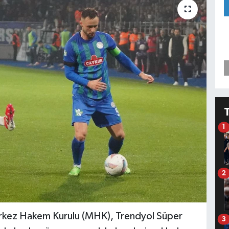
1
2
rkez Hakem Kurulu (MHK), Trendyol Süper
3