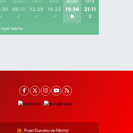
SAK
GÜNEŞ
ÖĞLE
İKINDI
AKŞAM
YATSI
:30
05:11
12:29
16:22
19:36
21:11
Aylık Vakitler
Puan Durumu ve Fikstür