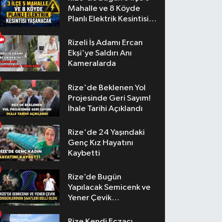
Mahalle ve 8 Köyde
Planlı Elektrik Kesintisi
Yaşanacak
Rizeli İş Adamı Ercan
Ekşi'ye Saldırı Anı
Kameralarda
Rize'de Beklenen Yol
Projesinde Geri Sayım!
İhale Tarihi Açıklandı
Rize'de 24 Yaşındaki
Genç Kız Hayatını
Kaybetti
Rize’de Bugün
Yapılacak Semicenk ve
Yener Çevik
Konserlerinin Saatleri
Belli Oldu
Rize Kendi Eczacı