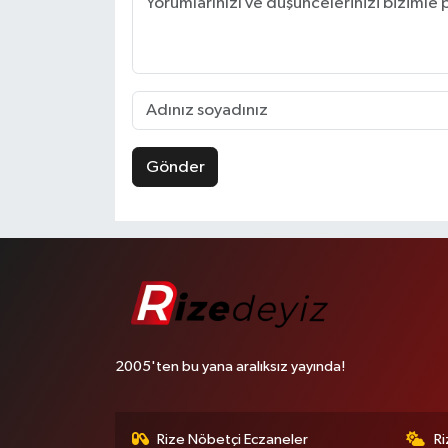
Gönder
2005'ten bu yana aralıksız yayında!
Rize Nöbetçi Eczaneler
R