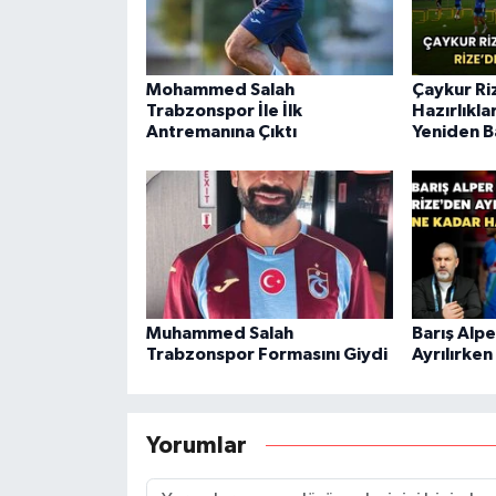
Mohammed Salah
Çaykur Ri
Trabzonspor İle İlk
Hazırlıkla
Antremanına Çıktı
Yeniden B
Muhammed Salah
Barış Alpe
Trabzonspor Formasını Giydi
Ayrılırken
Yorumlar