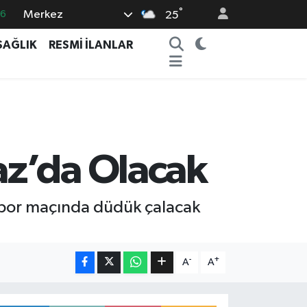
°
Merkez
16
25
06
SAĞLIK
RESMİ İLANLAR
02
.2
12
0
az’da Olacak
spor maçında düdük çalacak
-
+
A
A