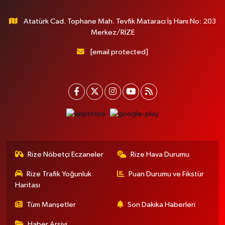
Atatürk Cad. Tophane Mah. Tevfik Mataracı İş Hanı No: 203
Merkez/RİZE
[email protected]
Rize Nöbetçi Eczaneler
Rize Hava Durumu
Rize Trafik Yoğunluk
Puan Durumu ve Fikstür
Haritası
Tüm Manşetler
Son Dakika Haberleri
Haber Arşivi