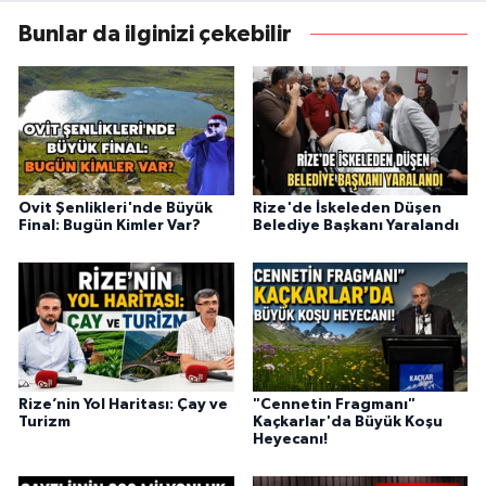
Bunlar da ilginizi çekebilir
Ovit Şenlikleri'nde Büyük
Rize'de İskeleden Düşen
Final: Bugün Kimler Var?
Belediye Başkanı Yaralandı
Rize’nin Yol Haritası: Çay ve
"Cennetin Fragmanı"
Turizm
Kaçkarlar'da Büyük Koşu
Heyecanı!