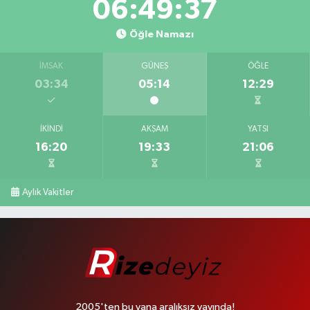
06:49:36
Öğle Namazı
İMSAK
GÜNEŞ
ÖĞLE
03:34
05:14
12:29
İKINDI
AKŞAM
YATSI
16:20
19:33
21:06
Aylık Vakitler
2005'ten bu yana aralıksız yayında!