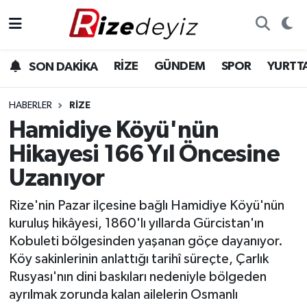
Spor
Rize Nöbetçi Eczaneler
RİZE
GÜNDEM
SPOR
YURTT
SON DAKİKA
Gündem
Rize Hava Durumu
HABERLER
RIZE
Yurttan Haberler
Rize Trafik Yoğunluk Haritası
Hamidiye Köyü'nün
Hikayesi 166 Yıl Öncesine
Ekonomi
Süper Lig Puan Durumu ve Fikstür
Uzanıyor
Teknoloji
Tüm Manşetler
Rize'nin Pazar ilçesine bağlı Hamidiye Köyü'nün
kuruluş hikâyesi, 1860'lı yıllarda Gürcistan'ın
Sağlık
Son Dakika Haberleri
Kobuleti bölgesinden yaşanan göçe dayanıyor.
Köy sakinlerinin anlattığı tarihî süreçte, Çarlık
Haber Arşivi
Rusyası'nın dini baskıları nedeniyle bölgeden
ayrılmak zorunda kalan ailelerin Osmanlı