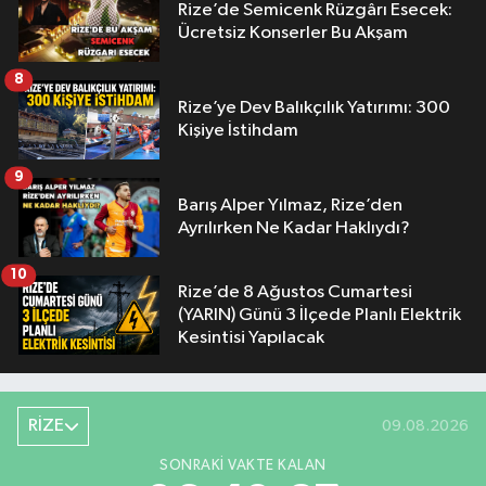
Rize’de Semicenk Rüzgârı Esecek:
Ücretsiz Konserler Bu Akşam
8
Rize’ye Dev Balıkçılık Yatırımı: 300
Kişiye İstihdam
9
Barış Alper Yılmaz, Rize’den
Ayrılırken Ne Kadar Haklıydı?
10
Rize’de 8 Ağustos Cumartesi
(YARIN) Günü 3 İlçede Planlı Elektrik
Kesintisi Yapılacak
RİZE
09.08.2026
SONRAKI VAKTE KALAN