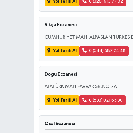
Yol Tarifi Al
0 (326) 613 77 02
Sıkça Eczanesi
CUMHURİYET MAH. ALPASLAN TÜRKEŞ B
Yol Tarifi Al
0 (544) 587 24 48
Dogu Eczanesi
ATATÜRK MAH.FAVVAR SK.NO:7A
Yol Tarifi Al
0 (533) 021 65 30
Öcal Eczanesi