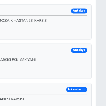
Antakya
OZAİK HASTANESİ KARŞISI
Antakya
RŞISI ESKİ SSK YANI
İskenderun
NESİ KARŞISI