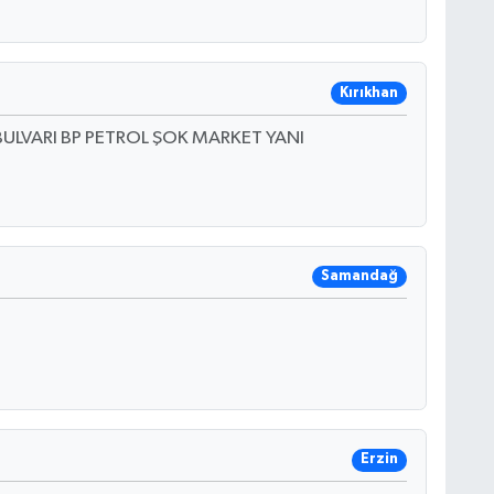
Kırıkhan
ULVARI BP PETROL ŞOK MARKET YANI
Samandağ
Erzin