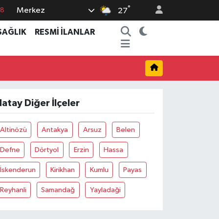
°
Merkez
27
18
SAĞLIK
RESMİ İLANLAR
32
38
03
14
atay Diğer İlçeler
Altinözü
Antakya
Arsuz
Belen
Defne
Dörtyol
Erzin
Hassa
İskenderun
Kirikhan
Kumlu
Payas
Reyhanli
Samandağ
Yayladaği