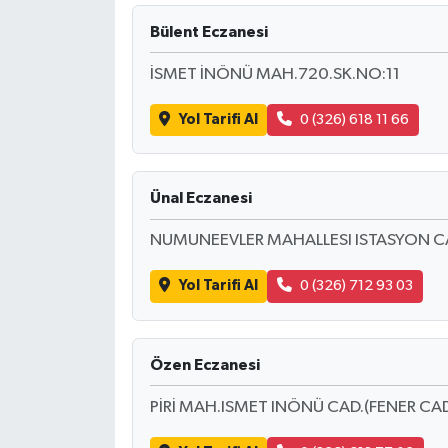
Bülent Eczanesi
İSMET İNÖNÜ MAH.720.SK.NO:11
Yol Tarifi Al
0 (326) 618 11 66
Ünal Eczanesi
NUMUNEEVLER MAHALLESI ISTASYON C
Yol Tarifi Al
0 (326) 712 93 03
Özen Eczanesi
PİRİ MAH.ISMET INÖNÜ CAD.(FENER CAD