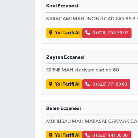
Kıral Eczanesi
KARACAMI MAH. INÖNÜ CAD. NO:86 B 
Yol Tarifi Al
0 (326) 755 79 07
Zeytun Eczanesi
GİRNE MAH.stadyum cad.no:60
Yol Tarifi Al
0 (326) 771 63 63
Belen Eczanesi
MUHLİSALİ MAH.MARAŞAL ÇAKMAK CAD
Yol Tarifi Al
0 (326) 441 36 36