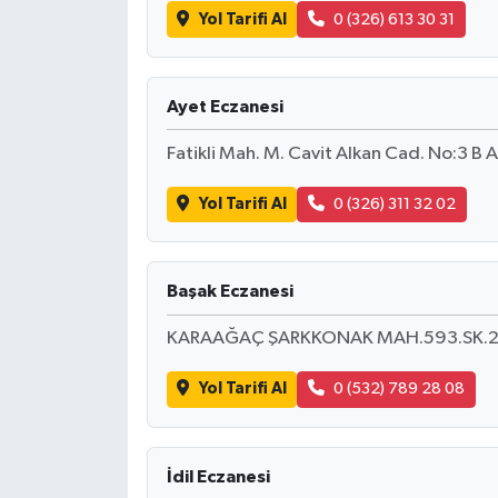
Yol Tarifi Al
0 (326) 613 30 31
Ayet Eczanesi
Fatikli Mah. M. Cavit Alkan Cad. No:3 B 
Yol Tarifi Al
0 (326) 311 32 02
Başak Eczanesi
KARAAĞAÇ ŞARKKONAK MAH.593.SK.2
Yol Tarifi Al
0 (532) 789 28 08
İdil Eczanesi