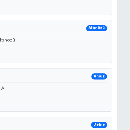
Altınözü
Altınözü
Arsuz
 A
Defne