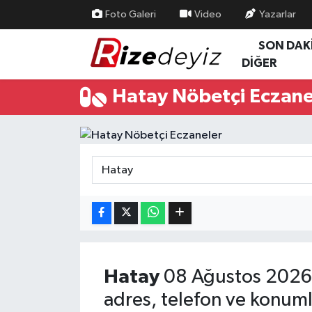
Foto Galeri
Video
Yazarlar
SON DAK
Spor
Rize Nöbetçi Eczaneler
DİĞER
Gündem
Rize Hava Durumu
Hatay Nöbetçi Eczane
Yurttan Haberler
Rize Trafik Yoğunluk Haritası
Ekonomi
Süper Lig Puan Durumu ve Fikstür
Teknoloji
Tüm Manşetler
Sağlık
Son Dakika Haberleri
Haber Arşivi
Hatay
08 Ağustos 2026 
adres, telefon ve konuml