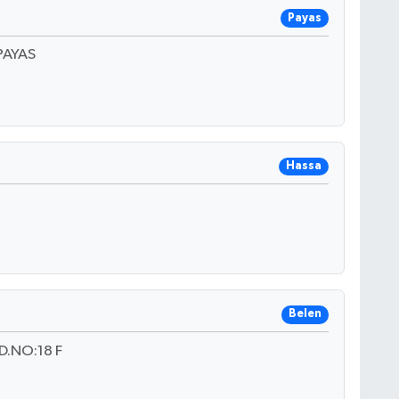
Payas
PAYAS
Hassa
Belen
.NO:18 F