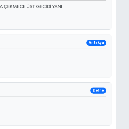
 ÇEKMECE ÜST GEÇİDİ YANI
Antakya
Defne