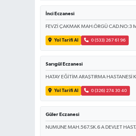
İnci Eczanesi
FEVZİ ÇAKMAK MAH.ÖRGÜ CAD.NO:3 M
Yol Tarifi Al
0 (533) 267 61 96
Sarıgül Eczanesi
HATAY EĞİTİM ARAŞTIRMA HASTANESİ KA
Yol Tarifi Al
0 (326) 274 30 40
Güler Eczanesi
NUMUNE MAH.567.SK.6 A DEVLET HASTA