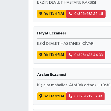
ERZİN DEVLET HASTANE KARŞISI
Yol Tarifi Al
0 (326) 681 55 45
Hayat Eczanesi
ESKİ DEVLET HASTANESİ CİVARI
Yol Tarifi Al
0 (326) 413 44 33
Arslan Eczanesi
Kışlalar mahallesi Atatürk ortaokulu üstü
Yol Tarifi Al
0 (326) 712 18 98