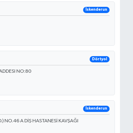
İskenderun
Dörtyol
ADDESI NO:80
İskenderun
.) NO.46 A DİŞ HASTANESİ KAVŞAĞI