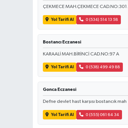
ÇEKMECE MAH.ÇEKMECE CAD.NO:301 A
Yol Tarifi Al
0 (534) 514 13 58
Bostancı Eczanesi
KARAALİ MAH.BİRİNCİ CAD.NO:97 A
Yol Tarifi Al
0 (538) 499 49 88
Gonca Eczanesi
Defne devlet hast karşısı bostancık mah
Yol Tarifi Al
0 (555) 061 64 34