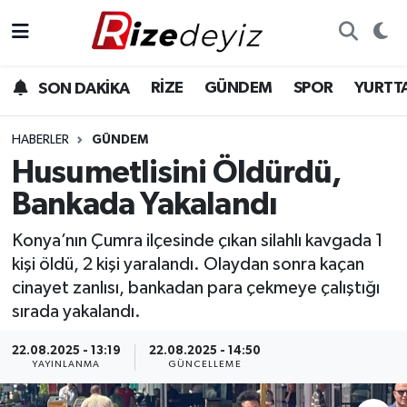
Spor
Rize Nöbetçi Eczaneler
RİZE
GÜNDEM
SPOR
YURTT
SON DAKİKA
Gündem
Rize Hava Durumu
HABERLER
GÜNDEM
Yurttan Haberler
Rize Trafik Yoğunluk Haritası
Husumetlisini Öldürdü,
Bankada Yakalandı
Ekonomi
Süper Lig Puan Durumu ve Fikstür
Konya’nın Çumra ilçesinde çıkan silahlı kavgada 1
Teknoloji
Tüm Manşetler
kişi öldü, 2 kişi yaralandı. Olaydan sonra kaçan
cinayet zanlısı, bankadan para çekmeye çalıştığı
Sağlık
Son Dakika Haberleri
sırada yakalandı.
Haber Arşivi
22.08.2025 - 13:19
22.08.2025 - 14:50
YAYINLANMA
GÜNCELLEME