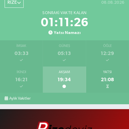
RİZE
08.08.2026
SONRAKI VAKTE KALAN
01:11:25
Yatsı Namazı
İMSAK
GÜNEŞ
ÖĞLE
03:33
05:13
12:29
İKINDI
AKŞAM
YATSI
16:21
19:34
21:08
Aylık Vakitler