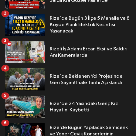
Saldırıda Gözler Faillerde
2
Rize'de Bugün 3 İlçe 5 Mahalle ve 8
Köyde Planlı Elektrik Kesintisi
Yaşanacak
3
Rizeli İş Adamı Ercan Ekşi'ye Saldırı
Anı Kameralarda
4
Rize'de Beklenen Yol Projesinde
Geri Sayım! İhale Tarihi Açıklandı
5
Rize'de 24 Yaşındaki Genç Kız
Hayatını Kaybetti
6
Rize’de Bugün Yapılacak Semicenk
ve Yener Çevik Konserlerinin