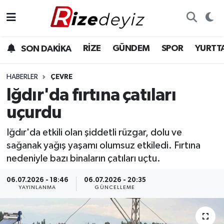
Spor
Rize Nöbetçi Eczaneler
RİZE
GÜNDEM
SPOR
YURTT
SON DAKİKA
Gündem
Rize Hava Durumu
HABERLER
ÇEVRE
Yurttan Haberler
Rize Trafik Yoğunluk Haritası
Iğdır'da fırtına çatıları
uçurdu
Ekonomi
Süper Lig Puan Durumu ve Fikstür
Iğdır'da etkili olan şiddetli rüzgar, dolu ve
Teknoloji
Tüm Manşetler
sağanak yağış yaşamı olumsuz etkiledi. Fırtına
nedeniyle bazı binaların çatıları uçtu.
Sağlık
Son Dakika Haberleri
06.07.2026 - 18:46
06.07.2026 - 20:35
YAYINLANMA
GÜNCELLEME
Haber Arşivi