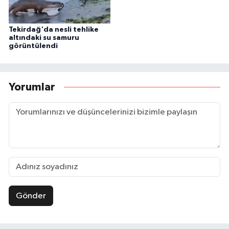
Tekirdağ'da nesli tehlike
altındaki su samuru
görüntülendi
Yorumlar
Gönder