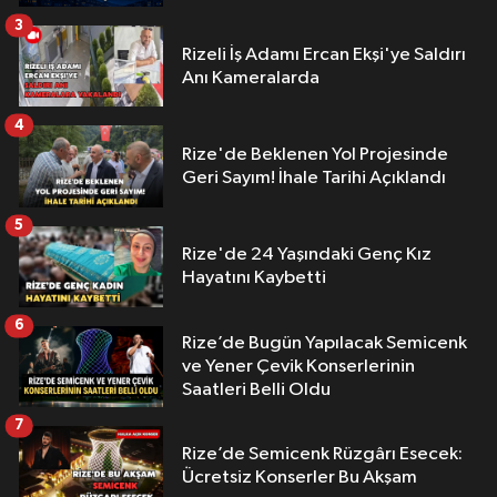
3
Rizeli İş Adamı Ercan Ekşi'ye Saldırı
Anı Kameralarda
4
Rize'de Beklenen Yol Projesinde
Geri Sayım! İhale Tarihi Açıklandı
5
Rize'de 24 Yaşındaki Genç Kız
Hayatını Kaybetti
6
Rize’de Bugün Yapılacak Semicenk
ve Yener Çevik Konserlerinin
Saatleri Belli Oldu
7
Rize’de Semicenk Rüzgârı Esecek:
Ücretsiz Konserler Bu Akşam