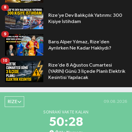
8
Rize’ye Dev Balıkçılık Yatırımı: 300
Kişiye İstihdam
9
Barış Alper Yılmaz, Rize’den
Ayrılırken Ne Kadar Haklıydı?
10
Rize’de 8 Ağustos Cumartesi
(YARIN) Günü 3 İlçede Planlı Elektrik
Kesintisi Yapılacak
RİZE
09.08.2026
SONRAKI VAKTE KALAN
50:27