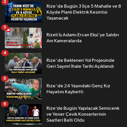
2
Rize'de Bugün 3 İlçe 5 Mahalle ve 8
Köyde Planlı Elektrik Kesintisi
Yaşanacak
3
Rizeli İş Adamı Ercan Ekşi'ye Saldırı
Anı Kameralarda
4
Rize'de Beklenen Yol Projesinde
Geri Sayım! İhale Tarihi Açıklandı
5
Rize'de 24 Yaşındaki Genç Kız
Hayatını Kaybetti
6
Rize’de Bugün Yapılacak Semicenk
ve Yener Çevik Konserlerinin
Saatleri Belli Oldu