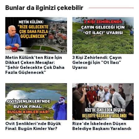
Bunlar da ilginizi çekebilir
Metin Külünk'ten Rize İçin
3 Kişi Zehirlendi: Çayın
Dikkat Çeken Mesajlar:
Geleceği İçin "Ot İlacı"
"Şehir Gelecekte Çok Daha
Uyarısı
Fazla Güçlenecek"
Ovit Şenlikleri'nde Büyük
Rize'de İskeleden Düşen
Final: Bugün Kimler Var?
Belediye Başkanı Yaralandı