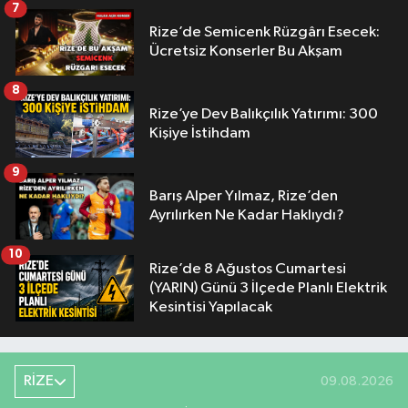
7
Rize’de Semicenk Rüzgârı Esecek:
Ücretsiz Konserler Bu Akşam
8
Rize’ye Dev Balıkçılık Yatırımı: 300
Kişiye İstihdam
9
Barış Alper Yılmaz, Rize’den
Ayrılırken Ne Kadar Haklıydı?
10
Rize’de 8 Ağustos Cumartesi
(YARIN) Günü 3 İlçede Planlı Elektrik
Kesintisi Yapılacak
RİZE
09.08.2026