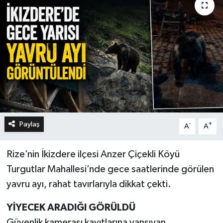
Paylaş
-
+
A
A
Rize’nin İkizdere ilçesi Anzer Çiçekli Köyü
Turgutlar Mahallesi’nde gece saatlerinde görülen
yavru ayı, rahat tavırlarıyla dikkat çekti.
YİYECEK ARADIĞI GÖRÜLDÜ
Güvenlik kamerası kayıtlarına yansıyan