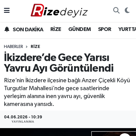
Spor
Rize Nöbetçi Eczaneler
RİZE
GÜNDEM
SPOR
YURTT
SON DAKİKA
Gündem
Rize Hava Durumu
HABERLER
RIZE
Yurttan Haberler
Rize Trafik Yoğunluk Haritası
İkizdere’de Gece Yarısı
Yavru Ayı Görüntülendi
Ekonomi
Süper Lig Puan Durumu ve Fikstür
Rize’nin İkizdere ilçesine bağlı Anzer Çiçekli Köyü
Teknoloji
Tüm Manşetler
Turgutlar Mahallesi’nde gece saatlerinde
yerleşim alanına inen yavru ayı, güvenlik
Sağlık
Son Dakika Haberleri
kamerasına yansıdı.
Haber Arşivi
04.06.2026 - 10:39
YAYINLANMA