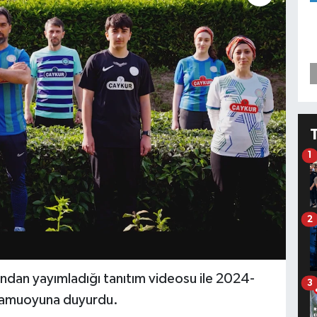
1
2
ından yayımladığı tanıtım videosu ile 2024-
3
kamuoyuna duyurdu.