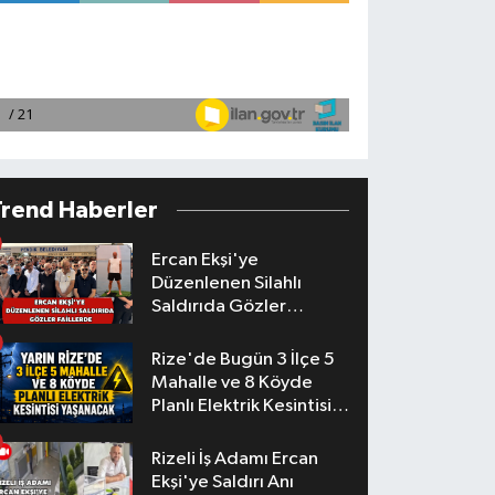
Trend Haberler
Ercan Ekşi'ye
Düzenlenen Silahlı
Saldırıda Gözler
Faillerde
Rize'de Bugün 3 İlçe 5
Mahalle ve 8 Köyde
Planlı Elektrik Kesintisi
Yaşanacak
Rizeli İş Adamı Ercan
Ekşi'ye Saldırı Anı