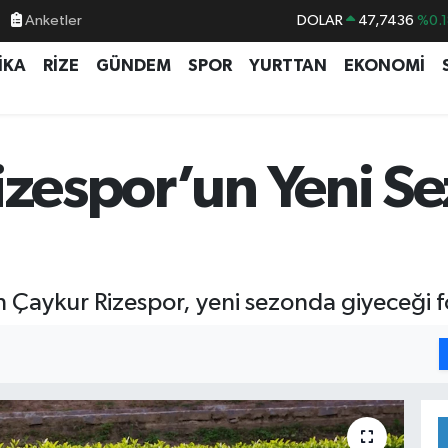
Anketler
DOLAR
47,7436
%0.1
EURO
55,2510
%0.3
İKA
RİZE
GÜNDEM
SPOR
YURTTAN
EKONOMİ
STERLİN
64,4811
%0.3
GRAM ALTIN
6660.55
%
BİST100
13.779
%-1
izespor’un Yeni S
BITCOIN
64.840,97
%-0.
 Çaykur Rizespor, yeni sezonda giyeceği fo