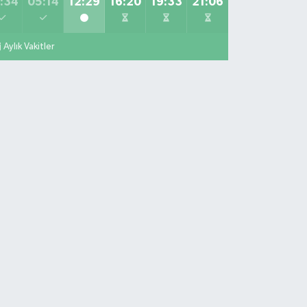
:34
05:14
12:29
16:20
19:33
21:06
Aylık Vakitler