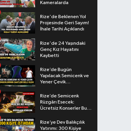
Kameralarda
Rize'de Beklenen Yol
Projesinde Geri Sayım!
İhale Tarihi Açıklandı
Rize'de 24 Yaşındaki
Genç Kız Hayatını
Kaybetti
Rize’de Bugün
Yapılacak Semicenk ve
Yener Çevik
Konserlerinin Saatleri
Belli Oldu
Rize’de Semicenk
Rüzgârı Esecek:
Ücretsiz Konserler Bu
Akşam
Rize’ye Dev Balıkçılık
Yatırımı: 300 Kişiye