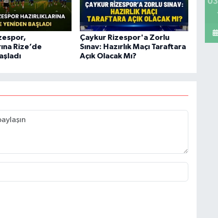
03
zespor,
Çaykur Rizespor'a Zorlu
rına Rize’de
Sınav: Hazırlık Maçı Taraftara
aşladı
Açık Olacak Mı?