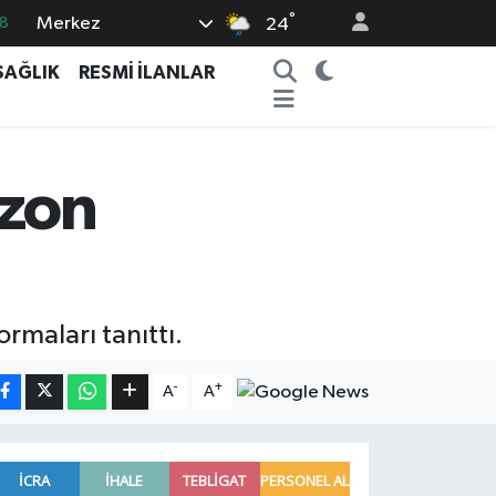
°
Merkez
8
24
2
SAĞLIK
RESMİ İLANLAR
8
0
4
ezon
15
rmaları tanıttı.
-
+
A
A