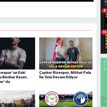
9
10
zespor'un Eski
Çaykur Rizespor, Mithat Pala
u Benhur Keser,
İle Yola Devam Ediyor
or'da
İM