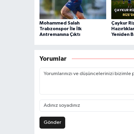
Mohammed Salah
Çaykur Ri
Trabzonspor İle İlk
Hazırlıkla
Antremanına Çıktı
Yeniden B
Yorumlar
Gönder