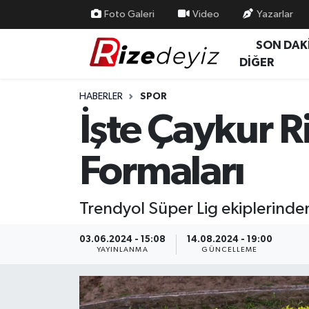
Foto Galeri
Video
Yazarlar
SON DAK
Spor
Rize Nöbetçi Eczaneler
DİĞER
Gündem
Rize Hava Durumu
HABERLER
SPOR
İşte Çaykur R
Yurttan Haberler
Rize Trafik Yoğunluk Haritası
Formaları
Ekonomi
Süper Lig Puan Durumu ve Fikstür
Teknoloji
Tüm Manşetler
Trendyol Süper Lig ekiplerinden
Sağlık
Son Dakika Haberleri
03.06.2024 - 15:08
14.08.2024 - 19:00
YAYINLANMA
GÜNCELLEME
Haber Arşivi