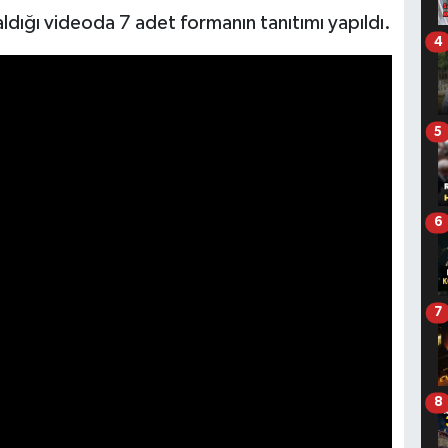
aldığı videoda 7 adet formanın tanıtımı yapıldı.
4
5
6
7
8