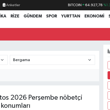
Anketler
BITCOIN
64.927,78
%1.
DOLAR
47,5894
%0.
İKA
RİZE
GÜNDEM
SPOR
YURTTAN
EKONOMİ
EURO
55,0398
%-0.
STERLİN
64,1581
%0.
GRAM ALTIN
6527.85
%0.
BİST100
13.703
%
İ
tos 2026 Perşembe nöbetçi
 konumları