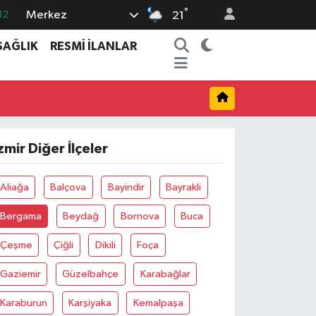
°
Merkez
32
21
08
SAĞLIK
RESMİ İLANLAR
02
16
54
11
zmir Diğer İlçeler
Aliağa
Balçova
Bayindir
Bayrakli
Bergama
Beydağ
Bornova
Buca
Çeşme
Çiğli
Dikili
Foça
Gaziemir
Güzelbahçe
Karabağlar
Karaburun
Karşiyaka
Kemalpaşa