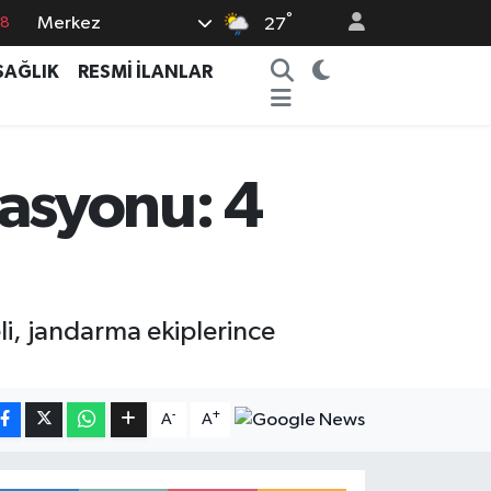
°
Merkez
18
27
18
SAĞLIK
RESMİ İLANLAR
32
38
03
asyonu: 4
14
i, jandarma ekiplerince
-
+
A
A