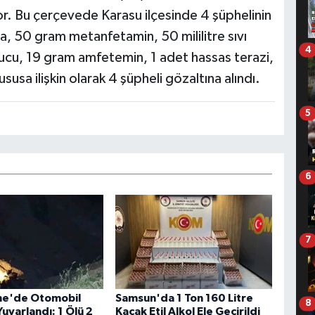
r. Bu çerçevede Karasu ilçesinde 4 şüphelinin
a, 50 gram metanfetamin, 50 mililitre sıvı
4
cu, 19 gram amfetemin, 1 adet hassas terazi,
susa ilişkin olarak 4 şüpheli gözaltına alındı.
5
6
7
e'de Otomobil
Samsun'da 1 Ton 160 Litre
8
uvarlandı: 1 Ölü 2
Kaçak Etil Alkol Ele Geçirildi