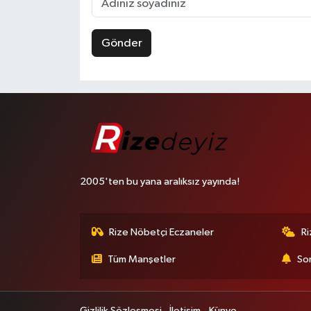
Gönder
2005'ten bu yana aralıksız yayında!
Rize Nöbetçi Eczaneler
R
Tüm Manşetler
Son
Gizlilik Sözleşmesi
İletişim
Künye