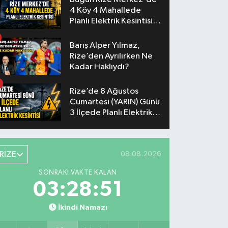
4 Köy 4 Mahallede
Planlı Elektrik Kesintisi
Yaşanacak
Barış Alper Yılmaz,
Rize’den Ayrılırken Ne
Kadar Haklıydı?
Rize’de 8 Ağustos
Cumartesi (YARIN) Günü
3 İlçede Planlı Elektrik
Kesintisi Yapılacak
RİZE
08.08.2026
SONRAKI VAKTE KALAN
03:28:51
İkindi Namazı