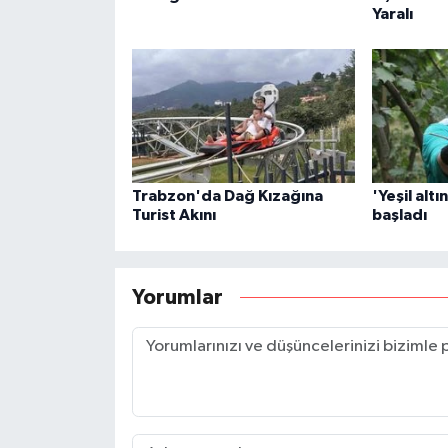
Yaralı
Trabzon'da Dağ Kızağına
'Yeşil altı
Turist Akını
başladı
Yorumlar