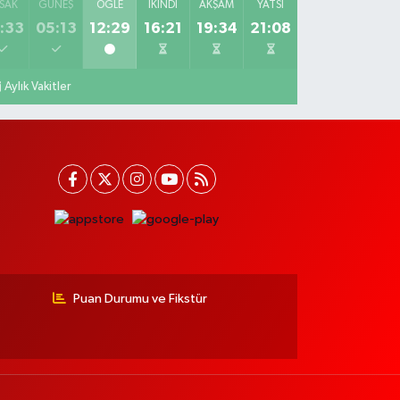
SAK
GÜNEŞ
ÖĞLE
İKINDI
AKŞAM
YATSI
:33
05:13
12:29
16:21
19:34
21:08
Aylık Vakitler
Puan Durumu ve Fikstür