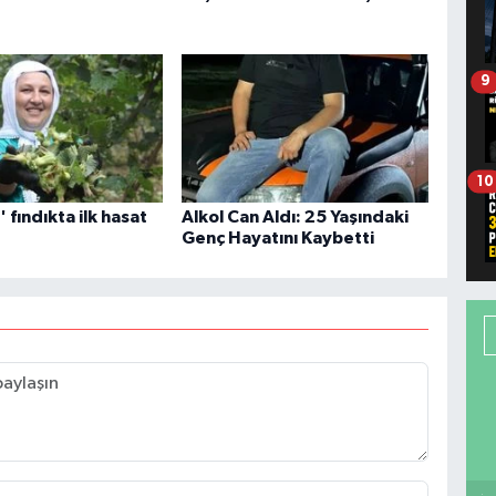
9
10
n' fındıkta ilk hasat
Alkol Can Aldı: 25 Yaşındaki
Genç Hayatını Kaybetti