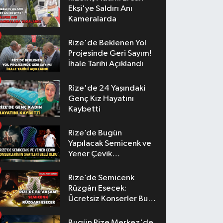
Ekşi'ye Saldırı Anı
Kameralarda
Rize'de Beklenen Yol
Projesinde Geri Sayım!
İhale Tarihi Açıklandı
Rize'de 24 Yaşındaki
Genç Kız Hayatını
Kaybetti
Rize’de Bugün
Yapılacak Semicenk ve
Yener Çevik
Konserlerinin Saatleri
Belli Oldu
Rize’de Semicenk
Rüzgârı Esecek:
Ücretsiz Konserler Bu
Akşam
Bugün Rize Merkez'de