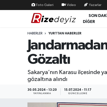
Foto Galeri
Video
Yazarlar
SON DAK
Spor
Rize Nöbetçi Eczaneler
DİĞER
Gündem
Rize Hava Durumu
HABERLER
YURTTAN HABERLER
Jandarmadan
Yurttan Haberler
Rize Trafik Yoğunluk Haritası
Gözaltı
Ekonomi
Süper Lig Puan Durumu ve Fikstür
Teknoloji
Tüm Manşetler
Sakarya’nın Karasu ilçesinde y
gözaltına alındı
Sağlık
Son Dakika Haberleri
30.05.2024 - 13:20
15.07.2024 - 11:17
Haber Arşivi
YAYINLANMA
GÜNCELLEME