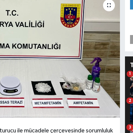
1
2
3
şturucu ile mücadele çerçevesinde sorumluluk