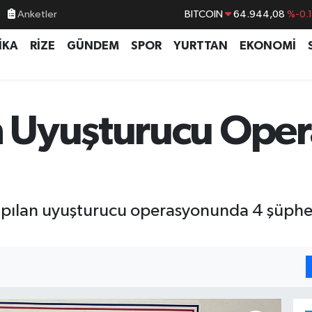
Anketler
BITCOIN
64.944,08
%-0.
DOLAR
47,7436
%0.
İKA
RİZE
GÜNDEM
SPOR
YURTTAN
EKONOMİ
EURO
55,2510
%0.
STERLİN
64,4811
%0.
GRAM ALTIN
6660.55
%0.
 Uyuşturucu Oper
BİST100
13.779
%-
apılan uyuşturucu operasyonunda 4 şüphel