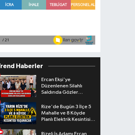
Trend Haberler
Ercan Ekşi'ye
Düzenlenen Silahlı
Saldırıda Gözler
Faillerde
Rize'de Bugün 3 İlçe 5
Mahalle ve 8 Köyde
Planlı Elektrik Kesintisi
Yaşanacak
Rizeli İş Adamı Ercan