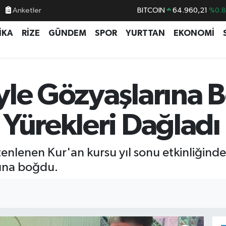
Anketler
BITCOIN
64.960,21
%0.
DOLAR
47,7436
%0.
İKA
RİZE
GÜNDEM
SPOR
YURTTAN
EKONOMİ
EURO
55,2510
%0.
STERLİN
64,4811
%0.
GRAM ALTIN
6648.99
%2.
yle Gözyaşlarına 
BİST100
13.779
%-
Yürekleri Dağladı
enlenen Kur'an kursu yıl sonu etkinliğind
rına boğdu.