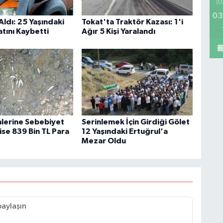
İM
03
Aldı: 25 Yaşındaki
Tokat'ta Traktör Kazası: 1'i
tını Kaybetti
Ağır 5 Kişi Yaralandı
mlerine Sebebiyet
Serinlemek İçin Girdiği Gölet
ise 839 Bin TL Para
12 Yaşındaki Ertuğrul'a
Mezar Oldu