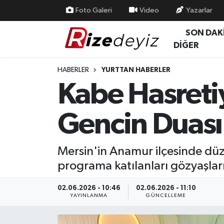
Foto Galeri
Video
Yazarlar
SON DAK
Spor
Rize Nöbetçi Eczaneler
DİĞER
Gündem
Rize Hava Durumu
HABERLER
YURTTAN HABERLER
Kabe Hasreti
Yurttan Haberler
Rize Trafik Yoğunluk Haritası
Gencin Duası 
Ekonomi
Süper Lig Puan Durumu ve Fikstür
Teknoloji
Tüm Manşetler
Mersin'in Anamur ilçesinde düz
programa katılanları gözyaşla
Sağlık
Son Dakika Haberleri
02.06.2026 - 10:46
02.06.2026 - 11:10
Haber Arşivi
YAYINLANMA
GÜNCELLEME