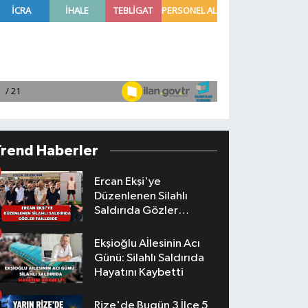
Trend Haberler
Ercan Ekşi'ye
Düzenlenen Silahlı
Saldırıda Gözler
Faillerde
Ekşioğlu Aİlesinin Acı
Günü: Silahlı Saldırıda
Hayatını Kaybetti
Rize'de Bugün 3 İlçe 5