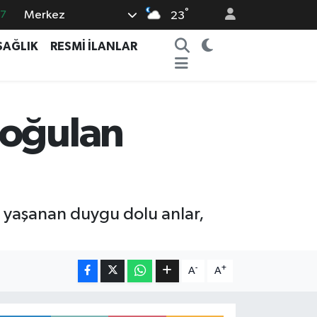
°
Merkez
87
23
18
SAĞLIK
RESMİ İLANLAR
32
38
59
Boğulan
14
e yaşanan duygu dolu anlar,
-
+
A
A