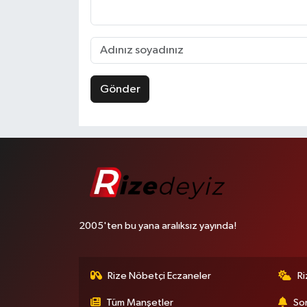
Gönder
2005'ten bu yana aralıksız yayında!
Rize Nöbetçi Eczaneler
R
Tüm Manşetler
Son