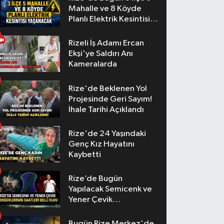
Mahalle ve 8 Köyde
Planlı Elektrik Kesintisi
Yaşanacak
Rizeli İş Adamı Ercan
Ekşi'ye Saldırı Anı
Kameralarda
Rize'de Beklenen Yol
Projesinde Geri Sayım!
İhale Tarihi Açıklandı
Rize'de 24 Yaşındaki
Genç Kız Hayatını
Kaybetti
Rize’de Bugün
Yapılacak Semicenk ve
Yener Çevik
Konserlerinin Saatleri
Belli Oldu
Bugün Rize Merkez'de