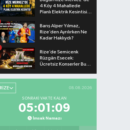
4 Köy 4 Mahallede
Planlı Elektrik Kesintisi
Yaşanacak
Barış Alper Yılmaz,
Rize’den Ayrılırken Ne
Kadar Haklıydı?
Rize’de Semicenk
Rüzgârı Esecek:
Ücretsiz Konserler Bu
Akşam
RİZE
08.08.2026
SONRAKI VAKTE KALAN
05:01:09
İmsak Namazı