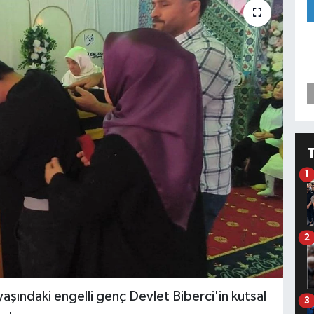
1
2
şındaki engelli genç Devlet Biberci'in kutsal
3