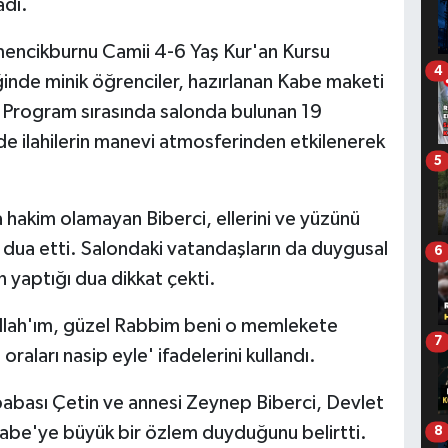
adı.
mencikburnu Camii 4-6 Yaş Kur'an Kursu
4
ğinde minik öğrenciler, hazırlanan Kabe maketi
i. Program sırasında salonda bulunan 19
de ilahilerin manevi atmosferinden etkilenerek
5
 hakim olamayan Biberci, ellerini ve yüzünü
 dua etti. Salondaki vatandaşların da duygusal
6
n yaptığı dua dikkat çekti.
Allah'ım, güzel Rabbim beni o memlekete
7
aları nasip eyle' ifadelerini kullandı.
abası Çetin ve annesi Zeynep Biberci, Devlet
abe'ye büyük bir özlem duyduğunu belirtti.
8