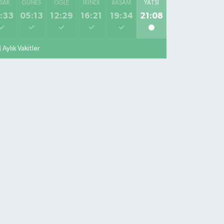
SAK
GÜNEŞ
ÖĞLE
İKINDI
AKŞAM
YATSI
:33
05:13
12:29
16:21
19:34
21:08
Aylık Vakitler