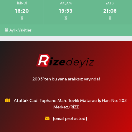
İKINDI
AKŞAM
YATSI
16:20
19:33
21:06
Aylık Vakitler
2005'ten bu yana aralıksız yayında!
Atatürk Cad. Tophane Mah. Tevfik Mataracı İş Hanı No: 203
Merkez/RİZE
[email protected]