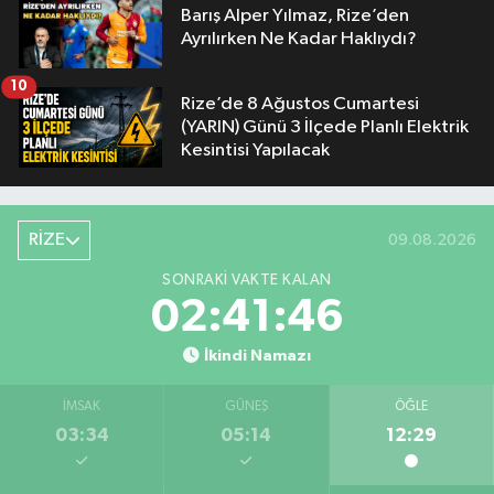
Barış Alper Yılmaz, Rize’den
Ayrılırken Ne Kadar Haklıydı?
10
Rize’de 8 Ağustos Cumartesi
(YARIN) Günü 3 İlçede Planlı Elektrik
Kesintisi Yapılacak
RİZE
09.08.2026
SONRAKI VAKTE KALAN
02:41:45
İkindi Namazı
İMSAK
GÜNEŞ
ÖĞLE
03:34
05:14
12:29