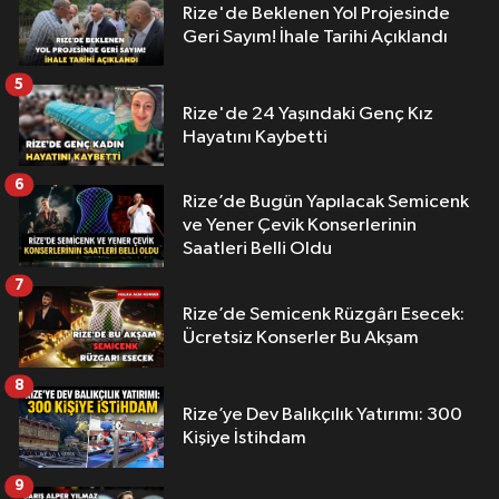
Rize'de Beklenen Yol Projesinde
Geri Sayım! İhale Tarihi Açıklandı
5
Rize'de 24 Yaşındaki Genç Kız
Hayatını Kaybetti
6
Rize’de Bugün Yapılacak Semicenk
ve Yener Çevik Konserlerinin
Saatleri Belli Oldu
7
Rize’de Semicenk Rüzgârı Esecek:
Ücretsiz Konserler Bu Akşam
8
Rize’ye Dev Balıkçılık Yatırımı: 300
Kişiye İstihdam
9