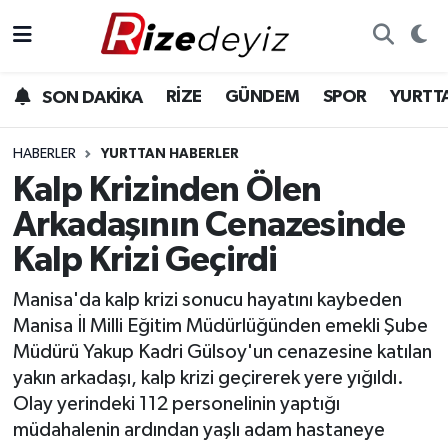
Spor
Rize Nöbetçi Eczaneler
RİZE
GÜNDEM
SPOR
YURTT
SON DAKİKA
Gündem
Rize Hava Durumu
HABERLER
YURTTAN HABERLER
Yurttan Haberler
Rize Trafik Yoğunluk Haritası
Kalp Krizinden Ölen
Arkadaşının Cenazesinde
Ekonomi
Süper Lig Puan Durumu ve Fikstür
Kalp Krizi Geçirdi
Teknoloji
Tüm Manşetler
Manisa'da kalp krizi sonucu hayatını kaybeden
Manisa İl Milli Eğitim Müdürlüğünden emekli Şube
Sağlık
Son Dakika Haberleri
Müdürü Yakup Kadri Gülsoy'un cenazesine katılan
yakın arkadaşı, kalp krizi geçirerek yere yığıldı.
Haber Arşivi
Olay yerindeki 112 personelinin yaptığı
müdahalenin ardından yaşlı adam hastaneye