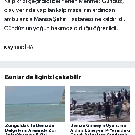
Kalp krizi geçirdiği belirlenen Mehmet Gündüz,
olay yerinde yapılan kalp masajının ardından
ambulansla Manisa Şehir Hastanesi'ne kaldırıldı.
Gündüz'ün yoğun bakımda olduğu öğrenildi.
Kaynak:
İHA
Bunlar da ilginizi çekebilir
Zonguldak'ta Denizde
Denize Girmeyin Uyarısına
Dalgaların Arasında Zor
Aldırış Etmeyen 14 Yaşındaki