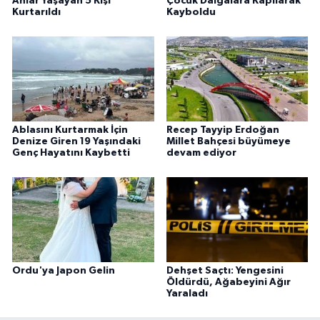
Anlar Yaşayan 5 Kişi
Çocuk Dalgalara Kapılarak
Kurtarıldı
Kayboldu
Ablasını Kurtarmak İçin
Recep Tayyip Erdoğan
Denize Giren 19 Yaşındaki
Millet Bahçesi büyümeye
Genç Hayatını Kaybetti
devam ediyor
Ordu'ya Japon Gelin
Dehşet Saçtı: Yengesini
Öldürdü, Ağabeyini Ağır
Yaraladı