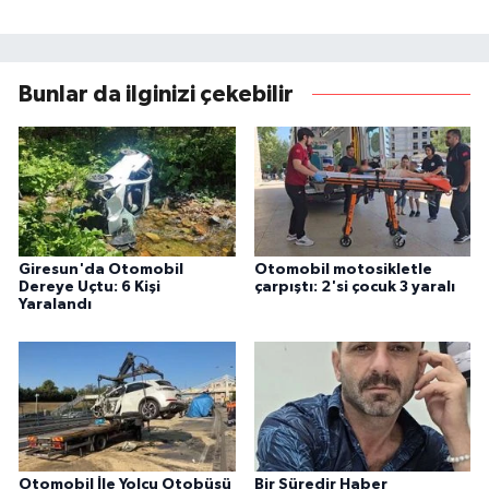
Bunlar da ilginizi çekebilir
Giresun'da Otomobil
Otomobil motosikletle
Dereye Uçtu: 6 Kişi
çarpıştı: 2'si çocuk 3 yaralı
Yaralandı
Otomobil İle Yolcu Otobüsü
Bir Süredir Haber