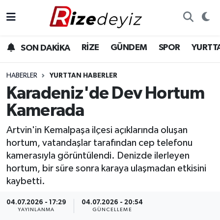
Spor
Rize Nöbetçi Eczaneler
RİZE
GÜNDEM
SPOR
YURTT
SON DAKİKA
Gündem
Rize Hava Durumu
HABERLER
YURTTAN HABERLER
Yurttan Haberler
Rize Trafik Yoğunluk Haritası
Karadeniz'de Dev Hortum
Kamerada
Ekonomi
Süper Lig Puan Durumu ve Fikstür
Artvin'in Kemalpaşa ilçesi açıklarında oluşan
Teknoloji
Tüm Manşetler
hortum, vatandaşlar tarafından cep telefonu
kamerasıyla görüntülendi. Denizde ilerleyen
Sağlık
Son Dakika Haberleri
hortum, bir süre sonra karaya ulaşmadan etkisini
kaybetti.
Haber Arşivi
04.07.2026 - 17:29
04.07.2026 - 20:54
YAYINLANMA
GÜNCELLEME