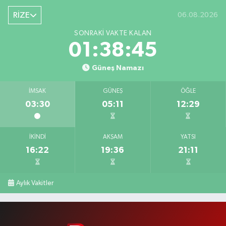
RİZE
06.08.2026
SONRAKI VAKTE KALAN
01:38:44
Güneş Namazı
İMSAK
GÜNEŞ
ÖĞLE
03:30
05:11
12:29
İKINDI
AKŞAM
YATSI
16:22
19:36
21:11
Aylık Vakitler