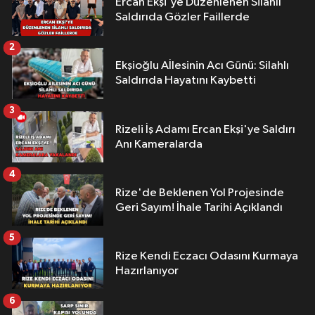
Ercan Ekşi'ye Düzenlenen Silahlı
Saldırıda Gözler Faillerde
2
Ekşioğlu Aİlesinin Acı Günü: Silahlı
Saldırıda Hayatını Kaybetti
3
Rizeli İş Adamı Ercan Ekşi'ye Saldırı
Anı Kameralarda
4
Rize'de Beklenen Yol Projesinde
Geri Sayım! İhale Tarihi Açıklandı
5
Rize Kendi Eczacı Odasını Kurmaya
Hazırlanıyor
6