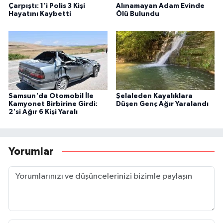
Çarpıştı: 1'i Polis 3 Kişi
Alınamayan Adam Evinde
Hayatını Kaybetti
Ölü Bulundu
Samsun'da Otomobil İle
Şelaleden Kayalıklara
Kamyonet Birbirine Girdi:
Düşen Genç Ağır Yaralandı
2'si Ağır 6 Kişi Yaralı
Yorumlar