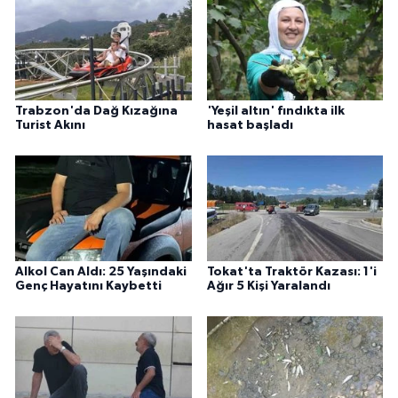
Trabzon'da Dağ Kızağına
'Yeşil altın' fındıkta ilk
Turist Akını
hasat başladı
Alkol Can Aldı: 25 Yaşındaki
Tokat'ta Traktör Kazası: 1'i
Genç Hayatını Kaybetti
Ağır 5 Kişi Yaralandı