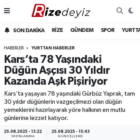
Spor
Rize Nöbetçi Eczaneler
RİZE
GÜNDEM
SPOR
YURTT
SON DAKİKA
Gündem
Rize Hava Durumu
HABERLER
YURTTAN HABERLER
Yurttan Haberler
Rize Trafik Yoğunluk Haritası
Kars’ta 78 Yaşındaki
Düğün Aşçısı 30 Yıldır
Ekonomi
Süper Lig Puan Durumu ve Fikstür
Kazanda Aşk Pişiriyor
Teknoloji
Tüm Manşetler
Kars’ta yaşayan 78 yaşındaki Gürbüz Yaprak, tam
30 yıldır düğünlerin vazgeçilmezi olan düğün
Sağlık
Son Dakika Haberleri
yemeklerini hazırlayarak yöre halkının en mutlu
günlerine lezzet katıyor.
Haber Arşivi
25.08.2025 - 13:22
25.08.2025 - 15:43
YAYINLANMA
GÜNCELLEME