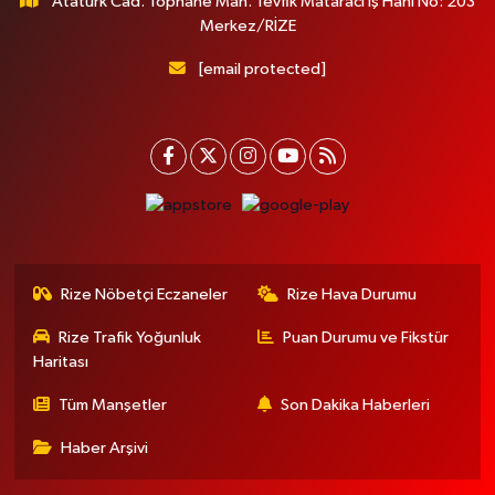
Atatürk Cad. Tophane Mah. Tevfik Mataracı İş Hanı No: 203
Merkez/RİZE
[email protected]
Rize Nöbetçi Eczaneler
Rize Hava Durumu
Rize Trafik Yoğunluk
Puan Durumu ve Fikstür
Haritası
Tüm Manşetler
Son Dakika Haberleri
Haber Arşivi