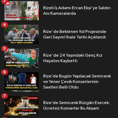
3
Rizeli İş Adamı Ercan Ekşi'ye Saldırı
Anı Kameralarda
4
Rize'de Beklenen Yol Projesinde
Geri Sayım! İhale Tarihi Açıklandı
5
Rize'de 24 Yaşındaki Genç Kız
Hayatını Kaybetti
6
Rize’de Bugün Yapılacak Semicenk
ve Yener Çevik Konserlerinin
Saatleri Belli Oldu
7
Rize’de Semicenk Rüzgârı Esecek:
Ücretsiz Konserler Bu Akşam