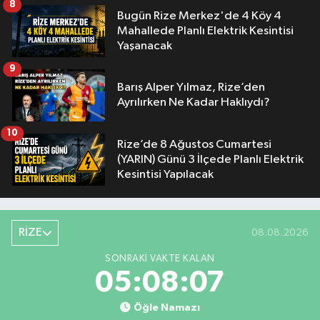
8
Bugün Rize Merkez'de 4 Köy 4
Mahallede Planlı Elektrik Kesintisi
Yaşanacak
9
Barış Alper Yılmaz, Rize’den
Ayrılırken Ne Kadar Haklıydı?
10
Rize’de 8 Ağustos Cumartesi
(YARIN) Günü 3 İlçede Planlı Elektrik
Kesintisi Yapılacak
RİZE
08.08.2026
SONRAKI VAKTE KALAN
05:08:06
Öğle Namazı