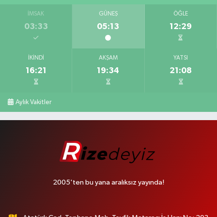
İMSAK
GÜNEŞ
ÖĞLE
03:33
05:13
12:29
İKINDI
AKŞAM
YATSI
16:21
19:34
21:08
Aylık Vakitler
2005'ten bu yana aralıksız yayında!