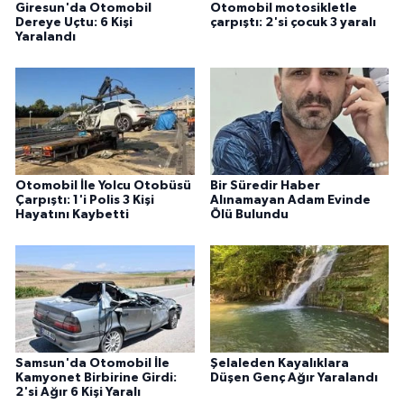
Giresun'da Otomobil
Otomobil motosikletle
Dereye Uçtu: 6 Kişi
çarpıştı: 2'si çocuk 3 yaralı
Yaralandı
Otomobil İle Yolcu Otobüsü
Bir Süredir Haber
Çarpıştı: 1'i Polis 3 Kişi
Alınamayan Adam Evinde
Hayatını Kaybetti
Ölü Bulundu
Samsun'da Otomobil İle
Şelaleden Kayalıklara
Kamyonet Birbirine Girdi:
Düşen Genç Ağır Yaralandı
2'si Ağır 6 Kişi Yaralı