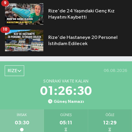
9
Rize'de 24 Yaşındaki Genç Kız
Hayatını Kaybetti
10
Rize'de Hastaneye 20 Personel
İstihdam Edilecek
RİZE
06.08.2026
SONRAKI VAKTE KALAN
01:26:30
Güneş Namazı
İMSAK
GÜNEŞ
ÖĞLE
03:30
05:11
12:29