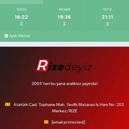
İKINDI
AKŞAM
YATSI
16:22
19:36
21:11
Aylık Vakitler
2005'ten bu yana aralıksız yayında!
Atatürk Cad. Tophane Mah. Tevfik Mataracı İş Hanı No: 203
Merkez/RİZE
[email protected]