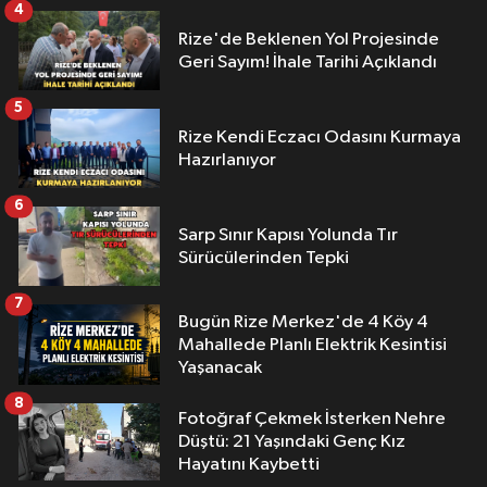
4
Rize'de Beklenen Yol Projesinde
Geri Sayım! İhale Tarihi Açıklandı
5
Rize Kendi Eczacı Odasını Kurmaya
Hazırlanıyor
6
Sarp Sınır Kapısı Yolunda Tır
Sürücülerinden Tepki
7
Bugün Rize Merkez'de 4 Köy 4
Mahallede Planlı Elektrik Kesintisi
Yaşanacak
8
Fotoğraf Çekmek İsterken Nehre
Düştü: 21 Yaşındaki Genç Kız
Hayatını Kaybetti