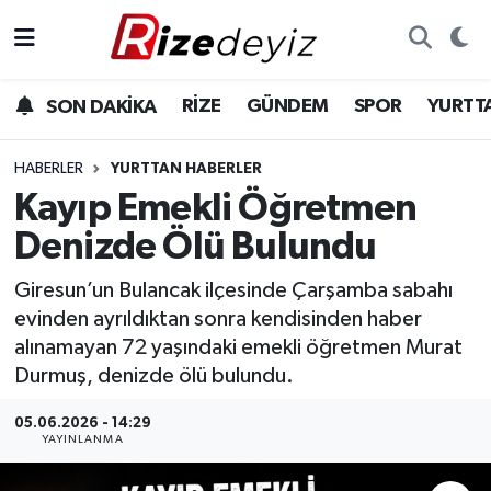
Spor
Rize Nöbetçi Eczaneler
RİZE
GÜNDEM
SPOR
YURTT
SON DAKİKA
Gündem
Rize Hava Durumu
HABERLER
YURTTAN HABERLER
Yurttan Haberler
Rize Trafik Yoğunluk Haritası
Kayıp Emekli Öğretmen
Denizde Ölü Bulundu
Ekonomi
Süper Lig Puan Durumu ve Fikstür
Giresun’un Bulancak ilçesinde Çarşamba sabahı
Teknoloji
Tüm Manşetler
evinden ayrıldıktan sonra kendisinden haber
alınamayan 72 yaşındaki emekli öğretmen Murat
Sağlık
Son Dakika Haberleri
Durmuş, denizde ölü bulundu.
Haber Arşivi
05.06.2026 - 14:29
YAYINLANMA