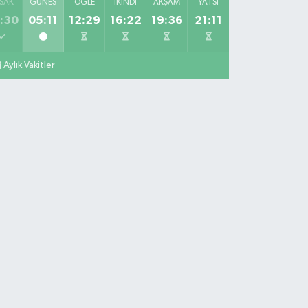
SAK
GÜNEŞ
ÖĞLE
İKINDI
AKŞAM
YATSI
:30
05:11
12:29
16:22
19:36
21:11
Aylık Vakitler