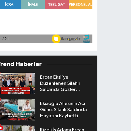
Trend Haberler
Ercan Ekşi'ye
Düzenlenen Silahlı
Saldırıda Gözler
Faillerde
Ekşioğlu Aİlesinin Acı
Günü: Silahlı Saldırıda
Hayatını Kaybetti
Rizeli İş Adamı Ercan