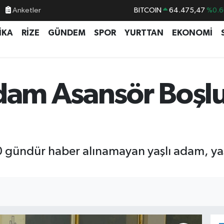
Anketler
BITCOIN
64.475,47
%0.6
DOLAR
47,5971
%0.0
İKA
RİZE
GÜNDEM
SPOR
YURTTAN
EKONOMİ
EURO
55,1336
%0.1
STERLİN
64,2534
%0.2
GRAM ALTIN
6527.85
%0.5
Adam Asansör Boş
BİST100
13.703
%
0 gündür haber alınamayan yaşlı adam, y