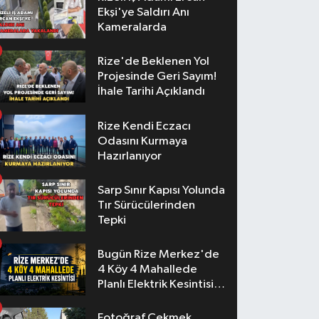
Ekşi'ye Saldırı Anı
Kameralarda
Rize'de Beklenen Yol
Projesinde Geri Sayım!
İhale Tarihi Açıklandı
Rize Kendi Eczacı
Odasını Kurmaya
Hazırlanıyor
Sarp Sınır Kapısı Yolunda
Tır Sürücülerinden
Tepki
Bugün Rize Merkez'de
4 Köy 4 Mahallede
Planlı Elektrik Kesintisi
Yaşanacak
Fotoğraf Çekmek