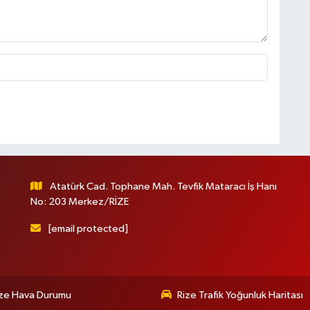
Atatürk Cad. Tophane Mah. Tevfik Mataracı İş Hanı
No: 203 Merkez/RİZE
[email protected]
ize Hava Durumu
Rize Trafik Yoğunluk Haritası