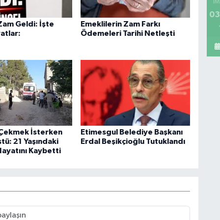
İM
03
Zam Geldi: İşte
Emeklilerin Zam Farkı
atlar:
Ödemeleri Tarihi Netleşti
Çekmek İsterken
Etimesgul Belediye Başkanı
tü: 21 Yaşındaki
Erdal Beşikçioğlu Tutuklandı
Hayatını Kaybetti