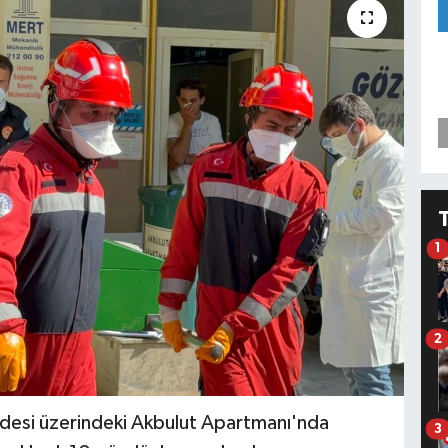
1
2
desi üzerindeki Akbulut Apartmanı'nda
3