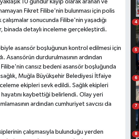
 yaklaşık 10 gündür kayıp olarak aranan ve
namayan Fikret Filibe'nin bulunması için polis
ik çalışmalar sonucunda Filibe'nin yaşadığı
4
 binada detaylı inceleme gerçekleştirdi.
ebiyle asansör boşluğunun kontrol edilmesi için
5
ldı. Asansörün durdurulmasının ardından
t Filibe'nin cansız bedeni asansör boşluğunda
sağlık, Muğla Büyükşehir Belediyesi İtfaiye
6
nceleme ekipleri sevk edildi. Sağlık ekipleri
 hayatını kaybettiği belirlendi. Olay yeri
mamlamasının ardından cumhuriyet savcısı da
7
kiplerinin çalışmasıyla bulunduğu yerden
8