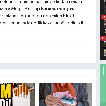
lemelerin tamamlanmasının ardından cenaze
k üzere Muğla Adli Tıp Kurumu morguna
torunlarının bulunduğu öğrenilen Fikret
9
opsi sonucunda netlik kazanacağı belirtildi.
10