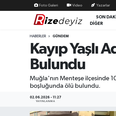
Foto Galeri
Video
Yazarlar
SON DAK
Spor
Rize Nöbetçi Eczaneler
DİĞER
Gündem
Rize Hava Durumu
HABERLER
GÜNDEM
Kayıp Yaşlı 
Yurttan Haberler
Rize Trafik Yoğunluk Haritası
Bulundu
Ekonomi
Süper Lig Puan Durumu ve Fikstür
Teknoloji
Tüm Manşetler
Muğla'nın Menteşe ilçesinde 1
boşluğunda ölü bulundu.
Sağlık
Son Dakika Haberleri
02.06.2026 - 11:27
Haber Arşivi
YAYINLANMA