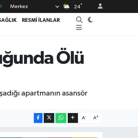
°
Merkez
6
24
5
SAĞLIK
RESMİ İLANLAR
8
2
4
luğunda Ölü
0
aşadığı apartmanın asansör
-
+
A
A