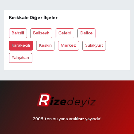
Kırıkkale Diğer İlçeler
Bahşili
Balişeyh
Çelebi
Delice
Karakeçili
Keskin
Merkez
Sulakyurt
Yahşihan
2005'ten bu yana aralıksız yayında!