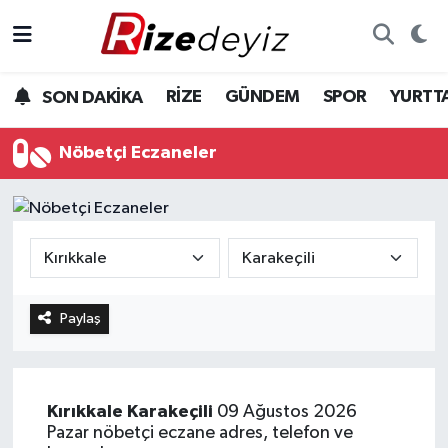
Spor
Rize Nöbetçi Eczaneler
RİZE
GÜNDEM
SPOR
YURTT
SON DAKİKA
Gündem
Rize Hava Durumu
Nöbetçi Eczaneler
Yurttan Haberler
Rize Trafik Yoğunluk Haritası
Ekonomi
Süper Lig Puan Durumu ve Fikstür
Teknoloji
Tüm Manşetler
Paylaş
Sağlık
Son Dakika Haberleri
Haber Arşivi
Kırıkkale
Karakeçili
09 Ağustos 2026
Pazar nöbetçi eczane adres, telefon ve