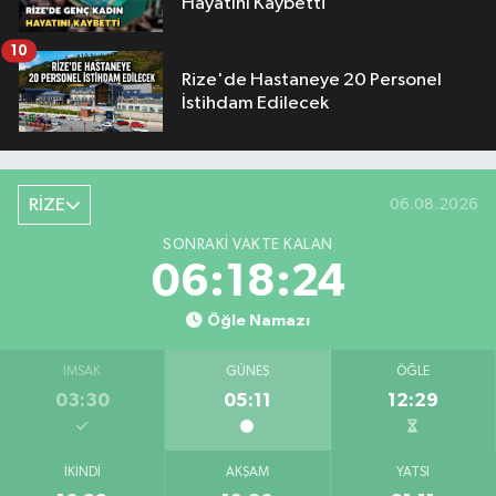
Hayatını Kaybetti
10
Rize'de Hastaneye 20 Personel
İstihdam Edilecek
RİZE
06.08.2026
SONRAKI VAKTE KALAN
06:18:23
Öğle Namazı
İMSAK
GÜNEŞ
ÖĞLE
03:30
05:11
12:29
İKINDI
AKŞAM
YATSI