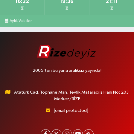
16:22
19:36
21:11
Aylık Vakitler
2005'ten bu yana aralıksız yayında!
Atatürk Cad. Tophane Mah. Tevfik Mataracı İş Hanı No: 203
Merkez/RİZE
[email protected]