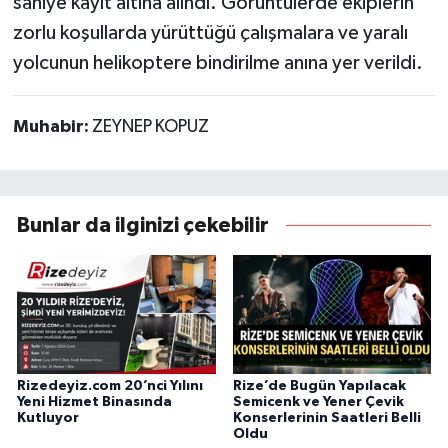
saniye kayıt altına alındı. Görüntülerde ekiplerin
zorlu koşullarda yürüttüğü çalışmalara ve yaralı
yolcunun helikoptere bindirilme anına yer verildi.
Muhabir:
ZEYNEP KOPUZ
Bunlar da ilginizi çekebilir
Rizedeyiz.com 20’nci Yılını
Rize’de Bugün Yapılacak
Yeni Hizmet Binasında
Semicenk ve Yener Çevik
Kutluyor
Konserlerinin Saatleri Belli
Oldu