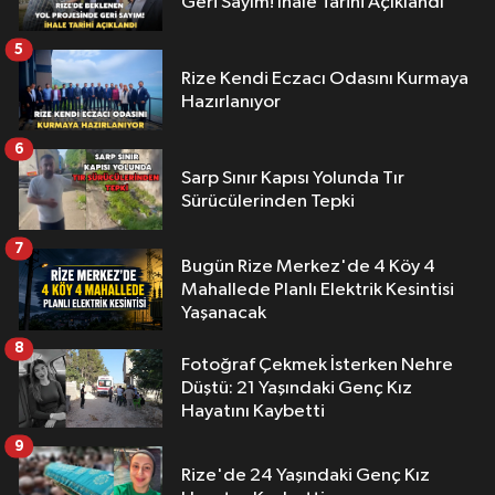
Geri Sayım! İhale Tarihi Açıklandı
5
Rize Kendi Eczacı Odasını Kurmaya
Hazırlanıyor
6
Sarp Sınır Kapısı Yolunda Tır
Sürücülerinden Tepki
7
Bugün Rize Merkez'de 4 Köy 4
Mahallede Planlı Elektrik Kesintisi
Yaşanacak
8
Fotoğraf Çekmek İsterken Nehre
Düştü: 21 Yaşındaki Genç Kız
Hayatını Kaybetti
9
Rize'de 24 Yaşındaki Genç Kız