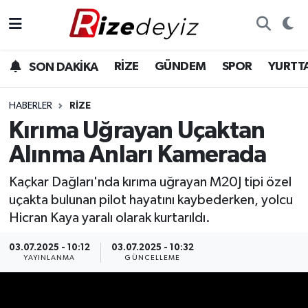
Spor
Rize Nöbetçi Eczaneler
RİZE
GÜNDEM
SPOR
YURTT
SON DAKİKA
Gündem
Rize Hava Durumu
HABERLER
RIZE
Yurttan Haberler
Rize Trafik Yoğunluk Haritası
Kırıma Uğrayan Uçaktan
Alınma Anları Kamerada
Ekonomi
Süper Lig Puan Durumu ve Fikstür
Kaçkar Dağları'nda kırıma uğrayan M20J tipi özel
Teknoloji
Tüm Manşetler
uçakta bulunan pilot hayatını kaybederken, yolcu
Hicran Kaya yaralı olarak kurtarıldı.
Sağlık
Son Dakika Haberleri
03.07.2025 - 10:12
03.07.2025 - 10:32
YAYINLANMA
GÜNCELLEME
Haber Arşivi