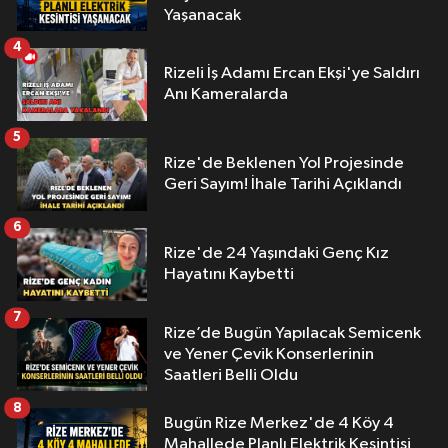
Yaşanacak
4
Rizeli İş Adamı Ercan Ekşi'ye Saldırı
Anı Kameralarda
5
Rize'de Beklenen Yol Projesinde
Geri Sayım! İhale Tarihi Açıklandı
6
Rize'de 24 Yaşındaki Genç Kız
Hayatını Kaybetti
7
Rize’de Bugün Yapılacak Semicenk
ve Yener Çevik Konserlerinin
Saatleri Belli Oldu
8
Bugün Rize Merkez'de 4 Köy 4
Mahallede Planlı Elektrik Kesintisi