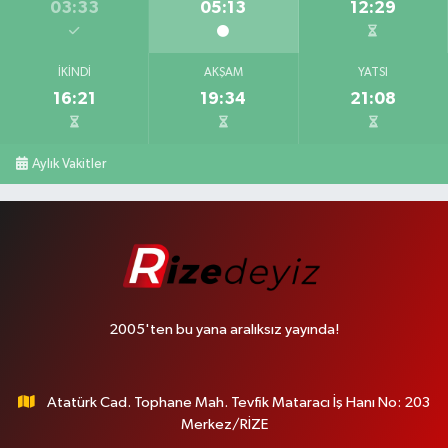
03:33
05:13
12:29
İKINDI
AKŞAM
YATSI
16:21
19:34
21:08
Aylık Vakitler
2005'ten bu yana aralıksız yayında!
Atatürk Cad. Tophane Mah. Tevfik Mataracı İş Hanı No: 203
Merkez/RİZE