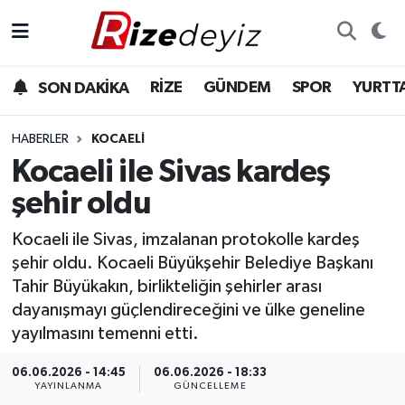
Spor
Rize Nöbetçi Eczaneler
RİZE
GÜNDEM
SPOR
YURTT
SON DAKİKA
Gündem
Rize Hava Durumu
HABERLER
KOCAELI
Yurttan Haberler
Rize Trafik Yoğunluk Haritası
Kocaeli ile Sivas kardeş
şehir oldu
Ekonomi
Süper Lig Puan Durumu ve Fikstür
Kocaeli ile Sivas, imzalanan protokolle kardeş
Teknoloji
Tüm Manşetler
şehir oldu. Kocaeli Büyükşehir Belediye Başkanı
Tahir Büyükakın, birlikteliğin şehirler arası
Sağlık
Son Dakika Haberleri
dayanışmayı güçlendireceğini ve ülke geneline
yayılmasını temenni etti.
Haber Arşivi
06.06.2026 - 14:45
06.06.2026 - 18:33
YAYINLANMA
GÜNCELLEME