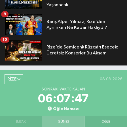
Yaşanacak
9
Barış Alper Yılmaz, Rize’den
Ayrılırken Ne Kadar Haklıydı?
10
Rize’de Semicenk Rüzgârı Esecek:
Ücretsiz Konserler Bu Akşam
RİZE
08.08.2026
SONRAKI VAKTE KALAN
06:07:46
Öğle Namazı
İMSAK
GÜNEŞ
ÖĞLE