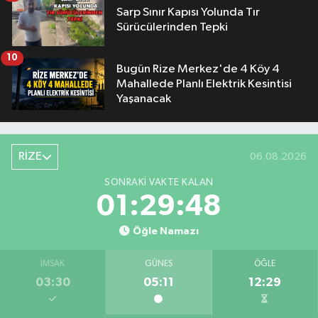
Sarp Sınır Kapısı Yolunda Tır
Sürücülerinden Tepki
10
Bugün Rize Merkez'de 4 Köy 4
Mahallede Planlı Elektrik Kesintisi
Yaşanacak
RİZE
06.08.2026
SONRAKI VAKTE KALAN
01:29:47
Öğle Namazı
İMSAK
GÜNEŞ
ÖĞLE
03:30
05:11
12:29