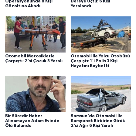
Operasyonunda 8 Kişi
Dereye Uçtu: 6 Kişi
Gözaltına Alındı
Yaralandı
Otomobil Motosikletle
Otomobil İle Yolcu Otobüsü
Çarpıştı: 2'si Çocuk 3 Yaralı
Çarpıştı: 1'i Polis 3 Kişi
Hayatını Kaybetti
Bir Süredir Haber
Samsun'da Otomobil İle
Alınamayan Adam Evinde
Kamyonet Birbirine Girdi:
Ölü Bulundu
2'si Ağır 6 Kişi Yaralı