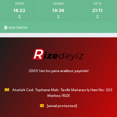
İKINDI
AKŞAM
YATSI
16:22
19:36
21:11
Aylık Vakitler
2005'ten bu yana aralıksız yayında!
Atatürk Cad. Tophane Mah. Tevfik Mataracı İş Hanı No: 203
Merkez/RİZE
[email protected]