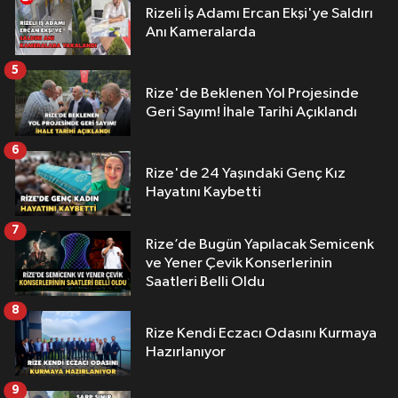
Rizeli İş Adamı Ercan Ekşi'ye Saldırı
Anı Kameralarda
5
Rize'de Beklenen Yol Projesinde
Geri Sayım! İhale Tarihi Açıklandı
6
Rize'de 24 Yaşındaki Genç Kız
Hayatını Kaybetti
7
Rize’de Bugün Yapılacak Semicenk
ve Yener Çevik Konserlerinin
Saatleri Belli Oldu
8
Rize Kendi Eczacı Odasını Kurmaya
Hazırlanıyor
9