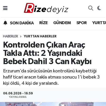
Spor
Rize Nöbetçi Eczaneler
RİZE
GÜNDEM
SPOR
YURTT
SON DAKİKA
Gündem
Rize Hava Durumu
HABERLER
YURTTAN HABERLER
Yurttan Haberler
Rize Trafik Yoğunluk Haritası
Kontrolden Çıkan Araç
Takla Attı: 2 Yaşındaki
Ekonomi
Süper Lig Puan Durumu ve Fikstür
Bebek Dahil 3 Can Kaybı
Teknoloji
Tüm Manşetler
Erzurum’da sürücüsünün kontrolünü kaybettiği
hafif ticari aracın takla atması sonucu 1'i bebek 3
Sağlık
Son Dakika Haberleri
kişi öldü, 4 kişi de yaralandı.
Haber Arşivi
06.06.2026 - 16:59
YAYINLANMA