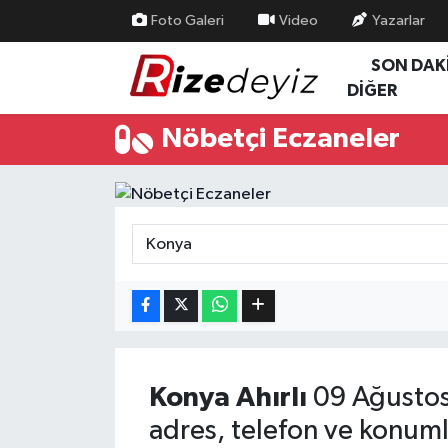
Foto Galeri
Video
Yazarlar
SON DAK
Spor
Rize Nöbetçi Eczaneler
DİĞER
Gündem
Rize Hava Durumu
Nöbetçi Eczaneler
Yurttan Haberler
Rize Trafik Yoğunluk Haritası
Ekonomi
Süper Lig Puan Durumu ve Fikstür
Teknoloji
Tüm Manşetler
Sağlık
Son Dakika Haberleri
Haber Arşivi
Konya
Ahırlı
09 Ağustos
adres, telefon ve konuml