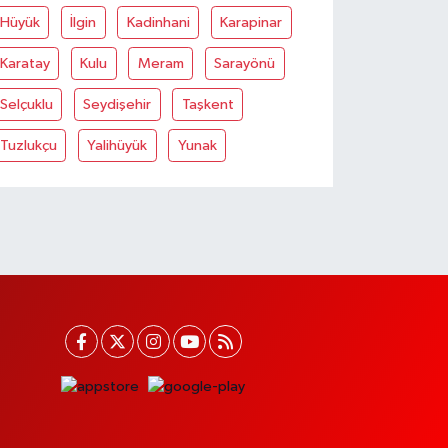
Hüyük
İlgin
Kadinhani
Karapinar
Karatay
Kulu
Meram
Sarayönü
Selçuklu
Seydişehir
Taşkent
Tuzlukçu
Yalihüyük
Yunak