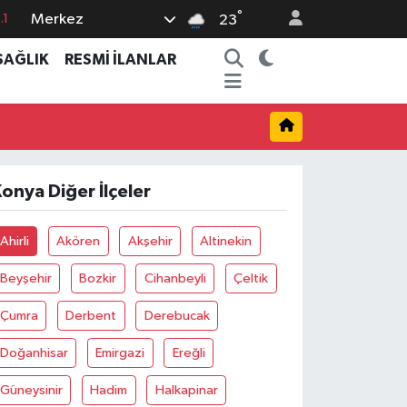
°
Merkez
.1
23
18
SAĞLIK
RESMİ İLANLAR
32
38
0
14
onya Diğer İlçeler
Ahirli
Akören
Akşehir
Altinekin
Beyşehir
Bozkir
Cihanbeyli
Çeltik
Çumra
Derbent
Derebucak
Doğanhisar
Emirgazi
Ereğli
Güneysinir
Hadim
Halkapinar