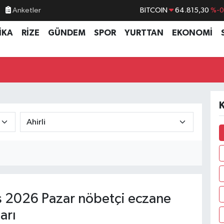
Anketler
BITCOIN
64.815,30
%-0
DOLAR
47,7436
%0.
İKA
RİZE
GÜNDEM
SPOR
YURTTAN
EKONOMİ
EURO
55,2510
%0.
STERLİN
64,4811
%0.
GRAM ALTIN
6660.55
%
BİST100
13.779
%-
K
 2026 Pazar nöbetçi eczane
arı