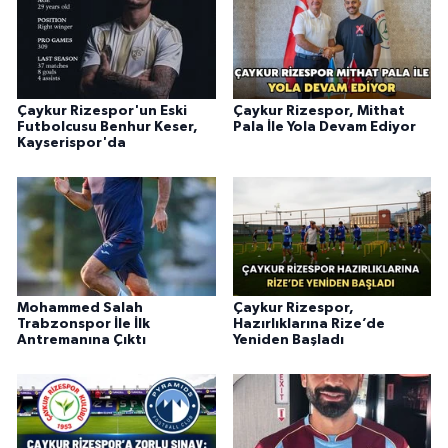
Çaykur Rizespor'un Eski
Çaykur Rizespor, Mithat
Futbolcusu Benhur Keser,
Pala İle Yola Devam Ediyor
Kayserispor'da
Mohammed Salah
Çaykur Rizespor,
Trabzonspor İle İlk
Hazırlıklarına Rize’de
Antremanına Çıktı
Yeniden Başladı