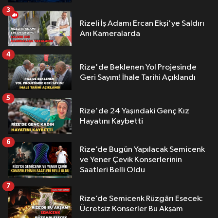
3
Rizeli İş Adamı Ercan Ekşi'ye Saldırı
Anı Kameralarda
4
Rize'de Beklenen Yol Projesinde
Geri Sayım! İhale Tarihi Açıklandı
5
Rize'de 24 Yaşındaki Genç Kız
Hayatını Kaybetti
6
Rize’de Bugün Yapılacak Semicenk
ve Yener Çevik Konserlerinin
Saatleri Belli Oldu
7
Rize’de Semicenk Rüzgârı Esecek:
Ücretsiz Konserler Bu Akşam