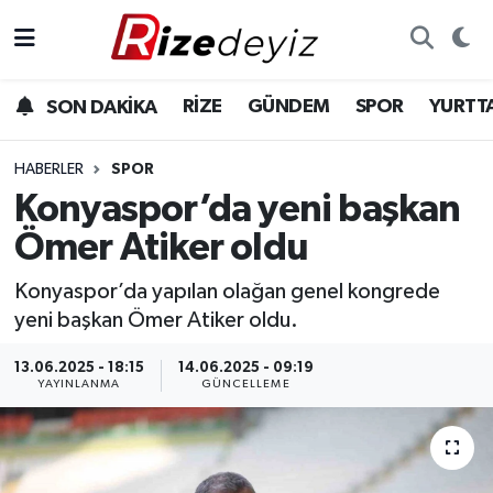
Spor
Rize Nöbetçi Eczaneler
RİZE
GÜNDEM
SPOR
YURTT
SON DAKİKA
Gündem
Rize Hava Durumu
HABERLER
SPOR
Yurttan Haberler
Rize Trafik Yoğunluk Haritası
Konyaspor’da yeni başkan
Ömer Atiker oldu
Ekonomi
Süper Lig Puan Durumu ve Fikstür
Konyaspor’da yapılan olağan genel kongrede
Teknoloji
Tüm Manşetler
yeni başkan Ömer Atiker oldu.
Sağlık
Son Dakika Haberleri
13.06.2025 - 18:15
14.06.2025 - 09:19
YAYINLANMA
GÜNCELLEME
Haber Arşivi