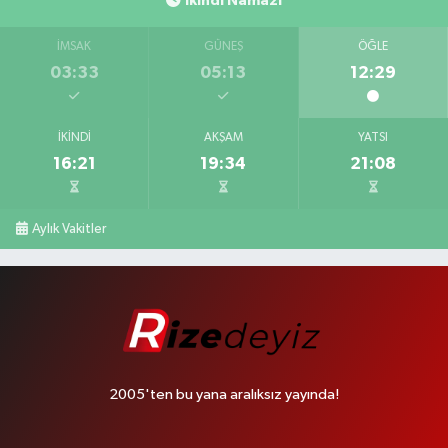
İkindi Namazı
İMSAK
GÜNEŞ
ÖĞLE
03:33
05:13
12:29
İKINDI
AKŞAM
YATSI
16:21
19:34
21:08
Aylık Vakitler
2005'ten bu yana aralıksız yayında!