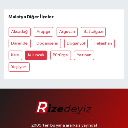
Malatya Diğer İlçeler
Akçadağ
Arapgir
Arguvan
Battalgazi
Darende
Doğanşehir
Doğanyol
Hekimhan
Kale
Kuluncak
Pütürge
Yazihan
Yeşilyurt
2005'ten bu yana aralıksız yayında!