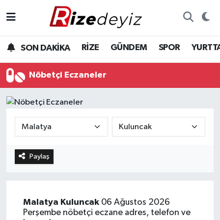
Spor
Rize Nöbetçi Eczaneler
RİZE
GÜNDEM
SPOR
YURTT
SON DAKİKA
Gündem
Rize Hava Durumu
Nöbetçi Eczaneler
Yurttan Haberler
Rize Trafik Yoğunluk Haritası
Ekonomi
Süper Lig Puan Durumu ve Fikstür
Teknoloji
Tüm Manşetler
Paylaş
Sağlık
Son Dakika Haberleri
Haber Arşivi
Malatya
Kuluncak
06 Ağustos 2026
Perşembe nöbetçi eczane adres, telefon ve