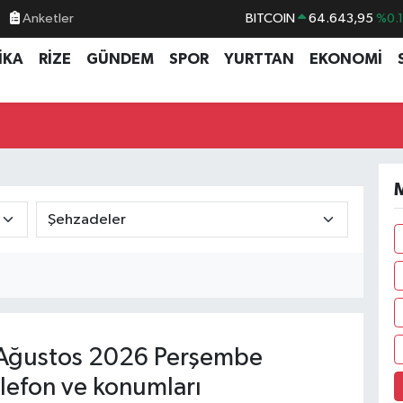
Anketler
BITCOIN
64.643,95
%0.
DOLAR
47,6006
%0.
İKA
RİZE
GÜNDEM
SPOR
YURTTAN
EKONOMİ
EURO
55,0250
%0.
STERLİN
64,2398
%0
GRAM ALTIN
6500.87
%0.
BİST100
13.799
%7
M
Ağustos 2026 Perşembe
lefon ve konumları