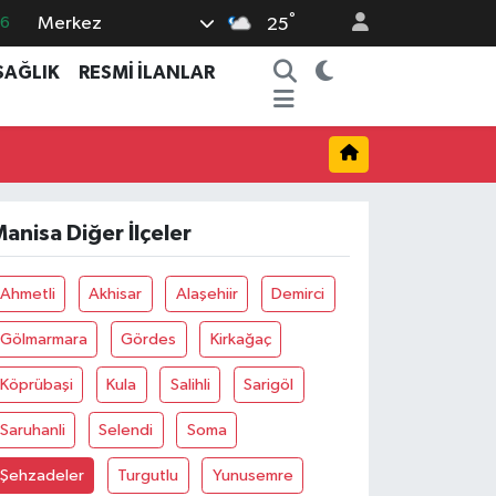
°
Merkez
16
25
06
SAĞLIK
RESMİ İLANLAR
02
.2
12
0
anisa Diğer İlçeler
Ahmetli
Akhisar
Alaşehiir
Demirci
Gölmarmara
Gördes
Kirkağaç
Köprübaşi
Kula
Salihli
Sarigöl
Saruhanli
Selendi
Soma
Şehzadeler
Turgutlu
Yunusemre