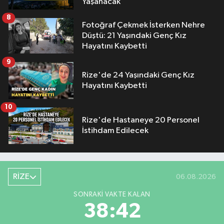
Yaşanacak
8
Fotoğraf Çekmek İsterken Nehre
Düştü: 21 Yaşındaki Genç Kız
Hayatını Kaybetti
9
Rize'de 24 Yaşındaki Genç Kız
Hayatını Kaybetti
10
Rize'de Hastaneye 20 Personel
İstihdam Edilecek
RİZE
06.08.2026
SONRAKI VAKTE KALAN
38:42