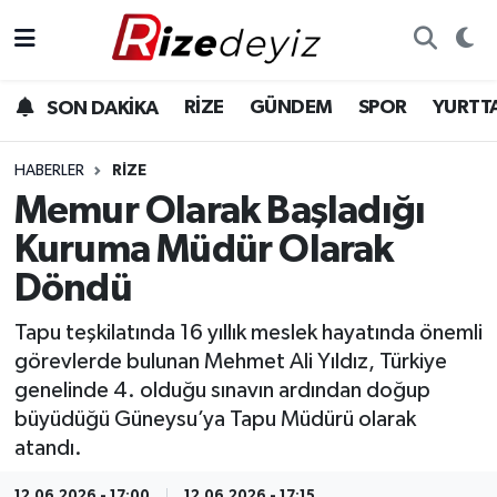
Spor
Rize Nöbetçi Eczaneler
RİZE
GÜNDEM
SPOR
YURTT
SON DAKİKA
Gündem
Rize Hava Durumu
HABERLER
RIZE
Yurttan Haberler
Rize Trafik Yoğunluk Haritası
Memur Olarak Başladığı
Kuruma Müdür Olarak
Ekonomi
Süper Lig Puan Durumu ve Fikstür
Döndü
Teknoloji
Tüm Manşetler
Tapu teşkilatında 16 yıllık meslek hayatında önemli
görevlerde bulunan Mehmet Ali Yıldız, Türkiye
Sağlık
Son Dakika Haberleri
genelinde 4. olduğu sınavın ardından doğup
büyüdüğü Güneysu’ya Tapu Müdürü olarak
Haber Arşivi
atandı.
12.06.2026 - 17:00
12.06.2026 - 17:15