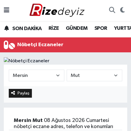
Spor
Rize Nöbetçi Eczaneler
RİZE
GÜNDEM
SPOR
YURTT
SON DAKİKA
Gündem
Rize Hava Durumu
Nöbetçi Eczaneler
Yurttan Haberler
Rize Trafik Yoğunluk Haritası
Ekonomi
Süper Lig Puan Durumu ve Fikstür
Teknoloji
Tüm Manşetler
Paylaş
Sağlık
Son Dakika Haberleri
Haber Arşivi
Mersin
Mut
08 Ağustos 2026 Cumartesi
nöbetçi eczane adres, telefon ve konumları