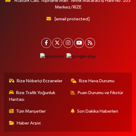
Atatürk Cad. Tophane Mah. Tevfik Mataracı İş Hanı No: 203
Merkez/RİZE
[email protected]
Rize Nöbetçi Eczaneler
Rize Hava Durumu
Rize Trafik Yoğunluk
Puan Durumu ve Fikstür
Haritası
Tüm Manşetler
Son Dakika Haberleri
Haber Arşivi