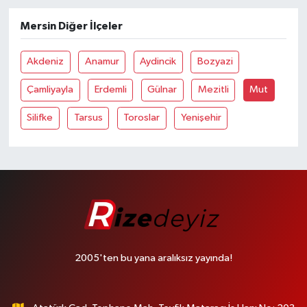
Mersin Diğer İlçeler
Akdeniz
Anamur
Aydincik
Bozyazi
Çamliyayla
Erdemli
Gülnar
Mezitli
Mut
Silifke
Tarsus
Toroslar
Yenişehir
2005'ten bu yana aralıksız yayında!