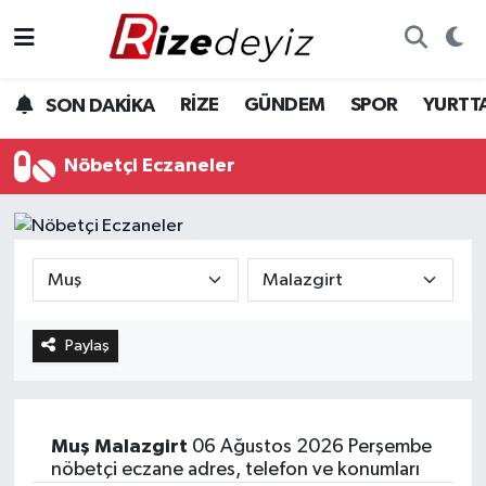
Spor
Rize Nöbetçi Eczaneler
RİZE
GÜNDEM
SPOR
YURTT
SON DAKİKA
Gündem
Rize Hava Durumu
Nöbetçi Eczaneler
Yurttan Haberler
Rize Trafik Yoğunluk Haritası
Ekonomi
Süper Lig Puan Durumu ve Fikstür
Teknoloji
Tüm Manşetler
Paylaş
Sağlık
Son Dakika Haberleri
Haber Arşivi
Muş
Malazgirt
06 Ağustos 2026 Perşembe
nöbetçi eczane adres, telefon ve konumları