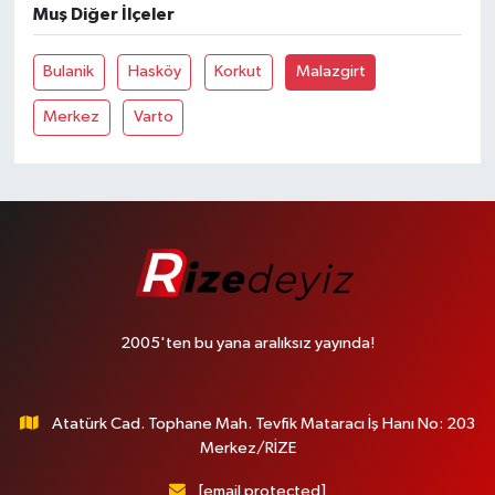
Muş Diğer İlçeler
Bulanik
Hasköy
Korkut
Malazgirt
Merkez
Varto
2005'ten bu yana aralıksız yayında!
Atatürk Cad. Tophane Mah. Tevfik Mataracı İş Hanı No: 203
Merkez/RİZE
[email protected]