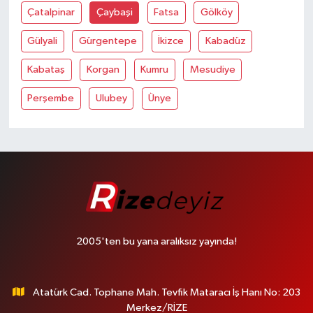
Çatalpinar
Çaybaşi
Fatsa
Gölköy
Gülyali
Gürgentepe
İkizce
Kabadüz
Kabataş
Korgan
Kumru
Mesudiye
Perşembe
Ulubey
Ünye
2005'ten bu yana aralıksız yayında!
Atatürk Cad. Tophane Mah. Tevfik Mataracı İş Hanı No: 203
Merkez/RİZE