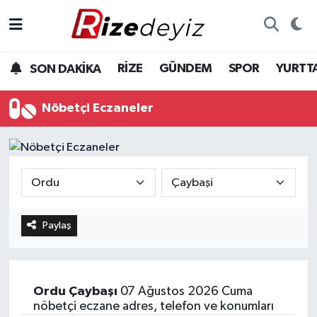
Spor
Rize Nöbetçi Eczaneler
RİZE
GÜNDEM
SPOR
YURTT
SON DAKİKA
Gündem
Rize Hava Durumu
Nöbetçi Eczaneler
Yurttan Haberler
Rize Trafik Yoğunluk Haritası
Ekonomi
Süper Lig Puan Durumu ve Fikstür
Teknoloji
Tüm Manşetler
Paylaş
Sağlık
Son Dakika Haberleri
Haber Arşivi
Ordu
Çaybaşı
07 Ağustos 2026 Cuma
nöbetçi eczane adres, telefon ve konumları