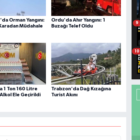
da Orman Yangını:
Ordu'da Ahır Yangını: 1
9
Karadan Müdahale
Buzağı Telef Oldu
10
 1 Ton 160 Litre
Trabzon'da Dağ Kızağına
Alkol Ele Geçirildi
Turist Akını