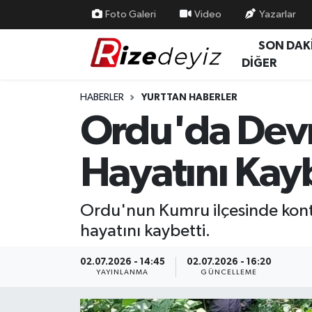
Foto Galeri
Video
Yazarlar
SON DAK
Spor
Rize Nöbetçi Eczaneler
DİĞER
Gündem
Rize Hava Durumu
HABERLER
YURTTAN HABERLER
Ordu'da Devr
Yurttan Haberler
Rize Trafik Yoğunluk Haritası
Hayatını Kay
Ekonomi
Süper Lig Puan Durumu ve Fikstür
Teknoloji
Tüm Manşetler
Ordu'nun Kumru ilçesinde kont
hayatını kaybetti.
Sağlık
Son Dakika Haberleri
02.07.2026 - 14:45
02.07.2026 - 16:20
Haber Arşivi
YAYINLANMA
GÜNCELLEME