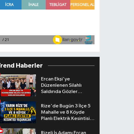
Trend Haberler
Ercan Ekşi'ye
Düzenlenen Silahlı
Saldırıda Gözler
Faillerde
Rize'de Bugün 3 İlçe 5
Mahalle ve 8 Köyde
Planlı Elektrik Kesintisi
Yaşanacak
Rizeli İş Adamı Ercan