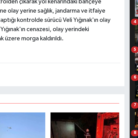
trolden çıkarak yol kenarındaki bahçeye
ine olay yerine sağlık, jandarma ve itfaiye
 yaptığı kontrolde sürücü Veli Yığınak'ın olay
4
 Yığınak'ın cenazesi, olay yerindeki
k üzere morga kaldırıldı.
5
6
7
8