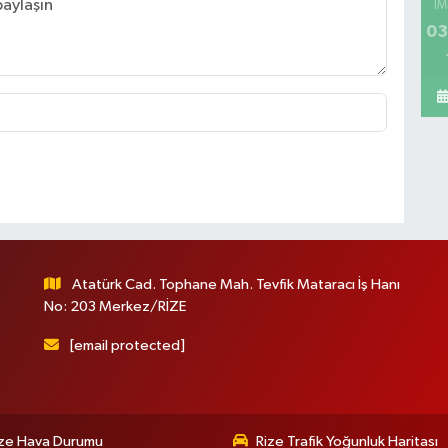
İM
03
Atatürk Cad. Tophane Mah. Tevfik Mataracı İş Hanı
No: 203 Merkez/RİZE
[email protected]
ize Hava Durumu
Rize Trafik Yoğunluk Haritası