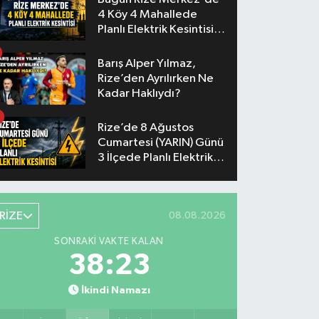
4 Köy 4 Mahallede
Planlı Elektrik Kesintisi
Yaşanacak
Barış Alper Yılmaz,
Rize’den Ayrılırken Ne
Kadar Haklıydı?
Rize’de 8 Ağustos
Cumartesi (YARIN) Günü
3 İlçede Planlı Elektrik
Kesintisi Yapılacak
RİZE
08.08.2026
SONRAKI VAKTE KALAN
38:22
İkindi Namazı