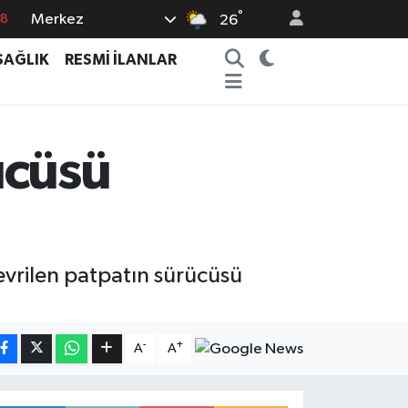
°
Merkez
18
26
18
SAĞLIK
RESMİ İLANLAR
32
38
03
ücüsü
14
vrilen patpatın sürücüsü
-
+
A
A