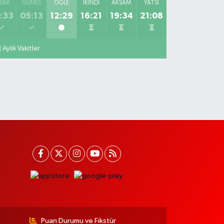
SAK
GÜNEŞ
ÖĞLE
İKINDI
AKŞAM
YATSI
:33
05:13
12:29
16:21
19:34
21:08
Aylık Vakitler
Puan Durumu ve Fikstür