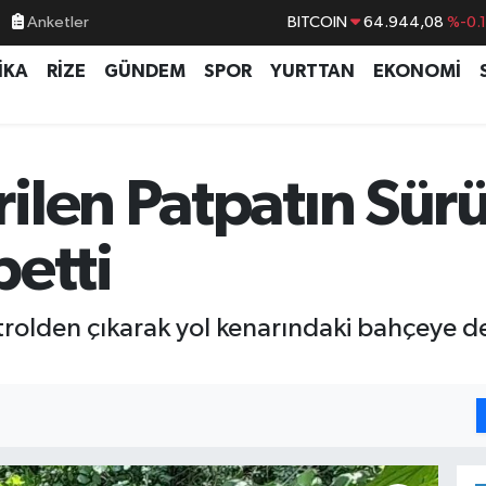
BITCOIN
64.944,08
%-0.
Anketler
DOLAR
47,7436
%0.
İKA
RİZE
GÜNDEM
SPOR
YURTTAN
EKONOMİ
EURO
55,2510
%0.
STERLİN
64,4811
%0.
GRAM ALTIN
6660.55
%0.
ilen Patpatın Sür
BİST100
13.779
%-
betti
rolden çıkarak yol kenarındaki bahçeye de