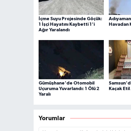
İçme Suyu Projesinde Göçük:
Adıyaman'
1 İşçi Hayatını Kaybetti 1'i
Havadan 
Ağır Yaralandı
Gümüşhane'de Otomobil
Samsun'da
Uçuruma Yuvarlandı: 1 Ölü 2
Kaçak Etil 
Yaralı
Yorumlar