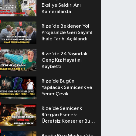
Ekşi'ye Saldırı Anı
Kameralarda
Rize'de Beklenen Yol
Projesinde Geri Sayım!
İhale Tarihi Açıklandı
Rize'de 24 Yaşındaki
Genç Kız Hayatını
Kaybetti
Rize’de Bugün
Yapılacak Semicenk ve
Yener Çevik
Konserlerinin Saatleri
Belli Oldu
Rize’de Semicenk
Rüzgârı Esecek:
Ücretsiz Konserler Bu
Akşam
Bugün Rize Merkez'de