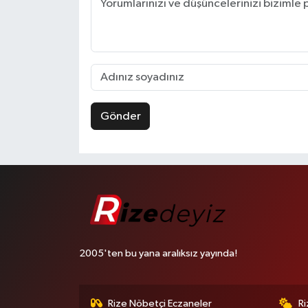
Gönder
2005'ten bu yana aralıksız yayında!
Rize Nöbetçi Eczaneler
R