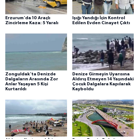
Erzurum'da 10 Araçlı
Işığı Yandığı İçin Kontrol
Zincirleme Kaza: 5 Yaralı
Edilen Evden Cinayet Çıktı
Zonguldak'ta Denizde
Denize Girmeyin Uyarısına
Dalgaların Arasında Zor
Aldırış Etmeyen 14 Yaşındaki
Anlar Yaşayan 5 Kişi
Çocuk Dalgalara Kapılarak
Kurtarıldı
Kayboldu