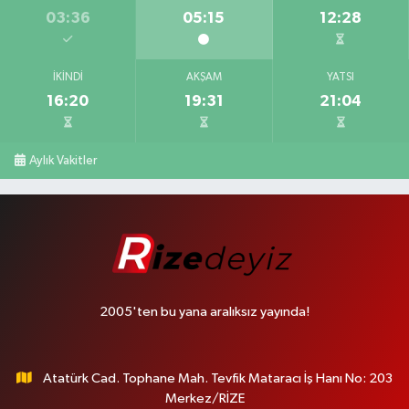
03:36
05:15
12:28
İKINDI
AKŞAM
YATSI
16:20
19:31
21:04
Aylık Vakitler
2005'ten bu yana aralıksız yayında!
Atatürk Cad. Tophane Mah. Tevfik Mataracı İş Hanı No: 203
Merkez/RİZE