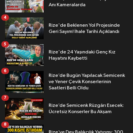
Anı Kameralarda
4
Rize'de Beklenen Yol Projesinde
Geri Sayım! İhale Tarihi Açıklandı
5
Rize'de 24 Yaşındaki Genç Kız
Hayatını Kaybetti
6
Rize’de Bugün Yapılacak Semicenk
ve Yener Çevik Konserlerinin
Saatleri Belli Oldu
7
Rize’de Semicenk Rüzgârı Esecek:
Ücretsiz Konserler Bu Akşam
8
Rize’ye Dev Balıkçılık Yatırımı: 300