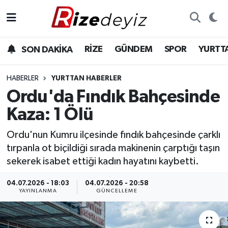
Spor
Rize Nöbetçi Eczaneler
RİZE
GÜNDEM
SPOR
YURTT
SON DAKİKA
Gündem
Rize Hava Durumu
HABERLER
YURTTAN HABERLER
Yurttan Haberler
Rize Trafik Yoğunluk Haritası
Ordu'da Fındık Bahçesinde
Kaza: 1 Ölü
Ekonomi
Süper Lig Puan Durumu ve Fikstür
Ordu'nun Kumru ilçesinde fındık bahçesinde çarklı
Teknoloji
Tüm Manşetler
tırpanla ot biçildiği sırada makinenin çarptığı taşın
sekerek isabet ettiği kadın hayatını kaybetti.
Sağlık
Son Dakika Haberleri
04.07.2026 - 18:03
04.07.2026 - 20:58
YAYINLANMA
GÜNCELLEME
Haber Arşivi