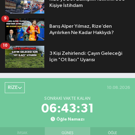
Kişiye İstihdam
9
Barış Alper Yılmaz, Rize’den
Ayrılırken Ne Kadar Haklıydı?
10
3 Kişi Zehirlendi: Çayın Geleceği
İçin "Ot İlacı" Uyarısı
RİZE
10.08.2026
SONRAKI VAKTE KALAN
06:43:30
Öğle Namazı
İMSAK
GÜNEŞ
ÖĞLE