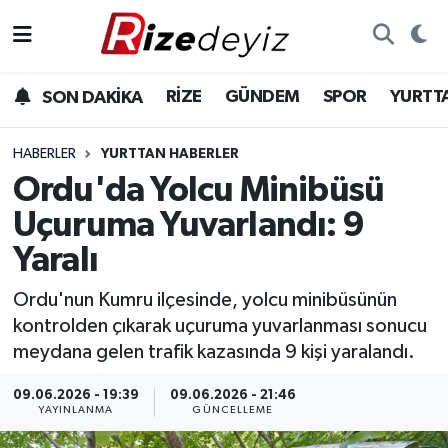
Spor
Rize Nöbetçi Eczaneler
RİZE
GÜNDEM
SPOR
YURTT
SON DAKİKA
Gündem
Rize Hava Durumu
HABERLER
YURTTAN HABERLER
Yurttan Haberler
Rize Trafik Yoğunluk Haritası
Ordu'da Yolcu Minibüsü
Uçuruma Yuvarlandı: 9
Ekonomi
Süper Lig Puan Durumu ve Fikstür
Yaralı
Teknoloji
Tüm Manşetler
Ordu'nun Kumru ilçesinde, yolcu minibüsünün
kontrolden çıkarak uçuruma yuvarlanması sonucu
Sağlık
Son Dakika Haberleri
meydana gelen trafik kazasında 9 kişi yaralandı.
Haber Arşivi
09.06.2026 - 19:39
09.06.2026 - 21:46
YAYINLANMA
GÜNCELLEME