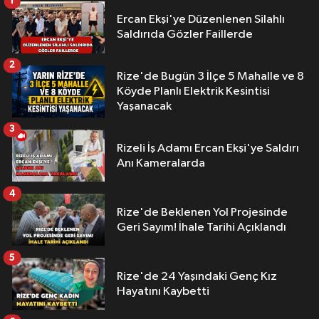
1
Ercan Ekşi'ye Düzenlenen Silahlı
Saldırıda Gözler Faillerde
2
Rize'de Bugün 3 İlçe 5 Mahalle ve 8
Köyde Planlı Elektrik Kesintisi
Yaşanacak
3
Rizeli İş Adamı Ercan Ekşi'ye Saldırı
Anı Kameralarda
4
Rize'de Beklenen Yol Projesinde
Geri Sayım! İhale Tarihi Açıklandı
5
Rize'de 24 Yaşındaki Genç Kız
Hayatını Kaybetti