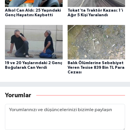
Alkol Can Aldı: 25 Yaşındaki
Tokat'ta Traktör Kazası: 1'i
Genç Hayatını Kaybetti
Ağır 5 Kişi Yaralandı
19 ve 20 Yaşlarındaki 2 Genç
Balık Ölümlerine Sebebiyet
Boğularak Can Verdi
Veren Tesise 839 Bin TL Para
Cezası
Yorumlar