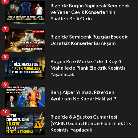
6
Rize’de Bugün Yapılacak Semicenk
ve Yener Çevik Konserlerinin
Saatleri Belli Oldu
7
Rize’de Semicenk Rüzgârı Esecek:
Ücretsiz Konserler Bu Akşam
8
Bugün Rize Merkez'de 4 Köy 4
Mahallede Planlı Elektrik Kesintisi
Yaşanacak
9
Barış Alper Yılmaz, Rize’den
Ayrılırken Ne Kadar Haklıydı?
10
Rize’de 8 Ağustos Cumartesi
(YARIN) Günü 3 İlçede Planlı Elektrik
Kesintisi Yapılacak