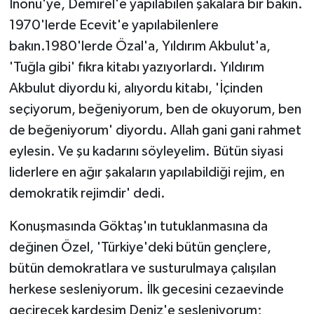
İnönü'ye, Demirel'e yapılabilen şakalara bir bakın.
1970'lerde Ecevit'e yapılabilenlere
bakın.1980'lerde Özal'a, Yıldırım Akbulut'a,
'Tuğla gibi' fıkra kitabı yazıyorlardı. Yıldırım
Akbulut diyordu ki, alıyordu kitabı, 'İçinden
seçiyorum, beğeniyorum, ben de okuyorum, ben
de beğeniyorum' diyordu. Allah gani gani rahmet
eylesin. Ve şu kadarını söyleyelim. Bütün siyasi
liderlere en ağır şakaların yapılabildiği rejim, en
demokratik rejimdir' dedi.
Konuşmasında Göktaş'ın tutuklanmasına da
değinen Özel, 'Türkiye'deki bütün gençlere,
bütün demokratlara ve susturulmaya çalışılan
herkese sesleniyorum. İlk gecesini cezaevinde
geçirecek kardeşim Deniz'e sesleniyorum;