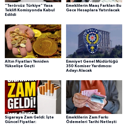
“Terörsüz Türkiye” Yasa
Emeklilerin Maaş Farkları Bu
Teklifi Komisyonda Kabul
Gece Hesaplara Yatırılacak
Edildi
Altın Fiyatları Yeniden
Emniyet Genel Müdürlüğü
Yükselişe Geçti
350 Komiser Yardımcısı
Adayı Alacak
Sigaraya Zam Geldi: İşte
Emeklilerin Zam Farkı
Güncel Fiyatlar:
Ödemeleri Tarihi Netleşti