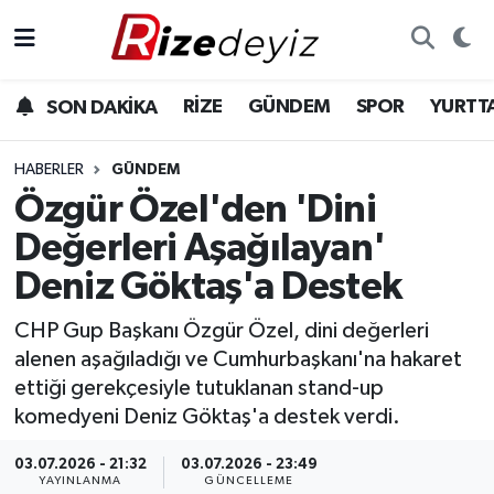
Spor
Rize Nöbetçi Eczaneler
RİZE
GÜNDEM
SPOR
YURTT
SON DAKİKA
Gündem
Rize Hava Durumu
HABERLER
GÜNDEM
Yurttan Haberler
Rize Trafik Yoğunluk Haritası
Özgür Özel'den 'Dini
Değerleri Aşağılayan'
Ekonomi
Süper Lig Puan Durumu ve Fikstür
Deniz Göktaş'a Destek
Teknoloji
Tüm Manşetler
CHP Gup Başkanı Özgür Özel, dini değerleri
alenen aşağıladığı ve Cumhurbaşkanı'na hakaret
Sağlık
Son Dakika Haberleri
ettiği gerekçesiyle tutuklanan stand-up
komedyeni Deniz Göktaş'a destek verdi.
Haber Arşivi
03.07.2026 - 21:32
03.07.2026 - 23:49
YAYINLANMA
GÜNCELLEME