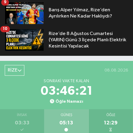
9
Barış Alper Yılmaz, Rize’den
Ayrılırken Ne Kadar Haklıydı?
10
Rize’de 8 Ağustos Cumartesi
(YARIN) Günü 3 İlçede Planlı Elektrik
Kesintisi Yapılacak
RİZE
08.08.2026
SONRAKI VAKTE KALAN
03:46:20
Öğle Namazı
İMSAK
GÜNEŞ
ÖĞLE
03:33
05:13
12:29