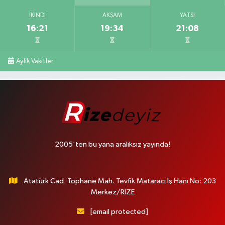
İKINDI
AKŞAM
YATSI
16:21
19:34
21:08
Aylık Vakitler
2005'ten bu yana aralıksız yayında!
Atatürk Cad. Tophane Mah. Tevfik Mataracı İş Hanı No: 203
Merkez/RİZE
[email protected]