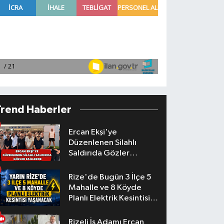
Trend Haberler
Ercan Ekşi'ye
Düzenlenen Silahlı
Saldırıda Gözler
Faillerde
Rize'de Bugün 3 İlçe 5
Mahalle ve 8 Köyde
Planlı Elektrik Kesintisi
Yaşanacak
Rizeli İş Adamı Ercan