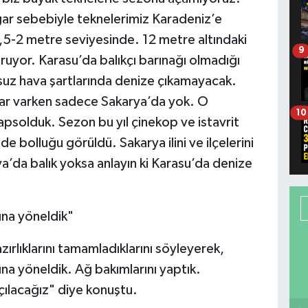
gar sebebiyle teknelerimiz Karadeniz’e
1,5-2 metre seviyesinde. 12 metre altındaki
9
uruyor. Karasu’da balıkçı barınağı olmadığı
uz hava şartlarında denize çıkamayacak.
lar varken sadece Sakarya’da yok. O
10
hapsolduk. Sezon bu yıl çinekop ve istavrit
e bolluğu görüldü. Sakarya ilini ve ilçelerini
ya’da balık yoksa anlayın ki Karasu’da denize
ına yöneldik"
zırlıklarını tamamladıklarını söyleyerek,
na yöneldik. Ağ bakımlarını yaptık.
çılacağız" diye konuştu.