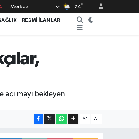
°
15
Merkez
24
8
SAĞLIK
RESMİ İLANLAR
2
8
0
çılar,
4
’e açılmayı bekleyen
-
+
A
A