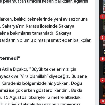
e palamuttan ümidini kesen balıkçılar, ağlarını
4
larken, balıkçı teknelerinde yeni av sezonuna
r. Sakarya’nın Karasu ilçesinde Sakarya
 tekne bakımlarını tamamladı. Sakarya
5
artlarının olumlu olmasını umut eden balıkçılar,
stermedi"
6
Atilla Bıçakcı, "Büyük teknelerimiz için
şlayacak ve ‘Vira bismillah’ diyeceğiz. Bu sene
7
ı Karadeniz bölgemizde hiç yokken, Doğu
msi ise çok erken gösterdi kendini. Bu da
. 15 Ağustos itibariyle 12 metre altındaki
8
t biz büyük teknelerle sezonu açamıyoruz.