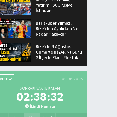
Yatırımı: 300 Kişiye
İstihdam
Barış Alper Yılmaz,
Rize’den Ayrılırken Ne
Kadar Haklıydı?
Rize’de 8 Ağustos
Cumartesi (YARIN) Günü
3 İlçede Planlı Elektrik
Kesintisi Yapılacak
RİZE
09.08.2026
SONRAKI VAKTE KALAN
02:38:31
İkindi Namazı