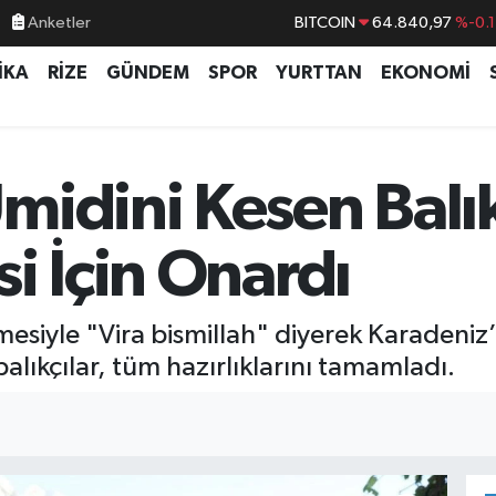
BITCOIN
64.840,97
%-0.
Anketler
DOLAR
47,7436
%0.1
İKA
RİZE
GÜNDEM
SPOR
YURTTAN
EKONOMİ
EURO
55,2510
%0.3
STERLİN
64,4811
%0.3
GRAM ALTIN
6660.55
%
idini Kesen Balık
BİST100
13.779
%-1
i İçin Onardı
mesiyle "Vira bismillah" diyerek Karadeniz
alıkçılar, tüm hazırlıklarını tamamladı.