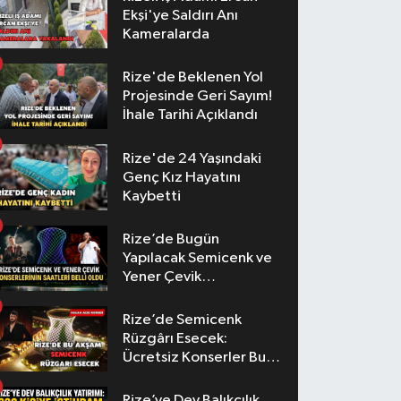
Ekşi'ye Saldırı Anı
Kameralarda
Rize'de Beklenen Yol
Projesinde Geri Sayım!
İhale Tarihi Açıklandı
Rize'de 24 Yaşındaki
Genç Kız Hayatını
Kaybetti
Rize’de Bugün
Yapılacak Semicenk ve
Yener Çevik
Konserlerinin Saatleri
Belli Oldu
Rize’de Semicenk
Rüzgârı Esecek:
Ücretsiz Konserler Bu
Akşam
Rize’ye Dev Balıkçılık