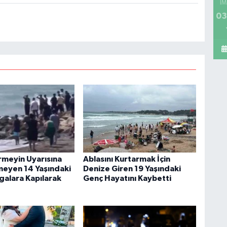
İM
03
rmeyin Uyarısına
Ablasını Kurtarmak İçin
tmeyen 14 Yaşındaki
Denize Giren 19 Yaşındaki
galara Kapılarak
Genç Hayatını Kaybetti