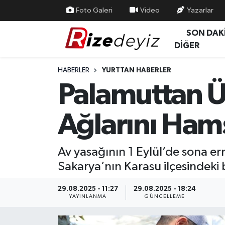
Foto Galeri
Video
Yazarlar
SON DAK
Spor
Rize Nöbetçi Eczaneler
DİĞER
Gündem
Rize Hava Durumu
HABERLER
YURTTAN HABERLER
Palamuttan Üm
Yurttan Haberler
Rize Trafik Yoğunluk Haritası
Ağlarını Hams
Ekonomi
Süper Lig Puan Durumu ve Fikstür
Teknoloji
Tüm Manşetler
Av yasağının 1 Eylül’de sona er
Sakarya’nın Karasu ilçesindeki b
Sağlık
Son Dakika Haberleri
29.08.2025 - 11:27
29.08.2025 - 18:24
Haber Arşivi
YAYINLANMA
GÜNCELLEME