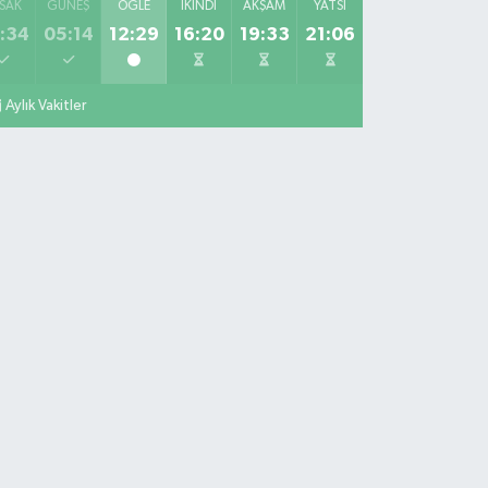
SAK
GÜNEŞ
ÖĞLE
İKINDI
AKŞAM
YATSI
:34
05:14
12:29
16:20
19:33
21:06
Aylık Vakitler