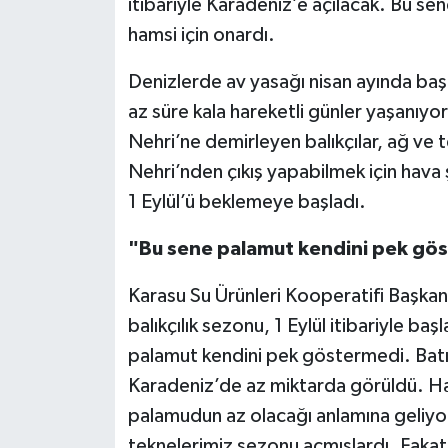
itibariyle Karadeniz’e açılacak. Bu sen
hamsi için onardı.
Denizlerde av yasağı nisan ayında baş
az süre kala hareketli günler yaşanıyo
Nehri’ne demirleyen balıkçılar, ağ ve
Nehri’nden çıkış yapabilmek için hava ş
1 Eylül’ü beklemeye başladı.
"Bu sene palamut kendini pek gö
Karasu Su Ürünleri Kooperatifi Başkanı 
balıkçılık sezonu, 1 Eylül itibariyle ba
palamut kendini pek göstermedi. Bat
Karadeniz’de az miktarda görüldü. Ha
palamudun az olacağı anlamına geliyor
teknelerimiz sezonu açmışlardı. Faka