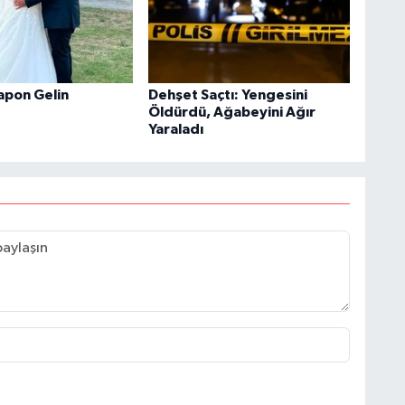
apon Gelin
Dehşet Saçtı: Yengesini
Öldürdü, Ağabeyini Ağır
Yaraladı