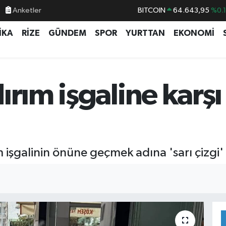
Anketler
BITCOIN
64.643,95
%0.
DOLAR
47,6704
%
İKA
RİZE
GÜNDEM
SPOR
YURTTAN
EKONOMİ
EURO
55,0406
%-0.
STERLİN
64,2143
%
GRAM ALTIN
6500.87
%0.
rım işgaline karşı 
BİST100
13.799
%7
ım işgalinin önüne geçmek adına 'sarı çizgi