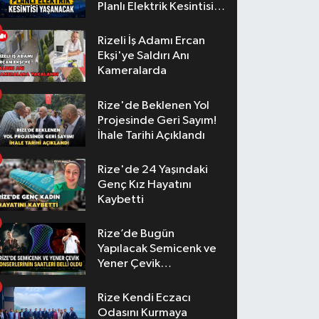
Planlı Elektrik Kesintisi
Yaşanacak
Rizeli İş Adamı Ercan
Ekşi'ye Saldırı Anı
Kameralarda
Rize'de Beklenen Yol
Projesinde Geri Sayım!
İhale Tarihi Açıklandı
Rize'de 24 Yaşındaki
Genç Kız Hayatını
Kaybetti
Rize’de Bugün
Yapılacak Semicenk ve
Yener Çevik
Konserlerinin Saatleri
Belli Oldu
Rize Kendi Eczacı
Odasını Kurmaya