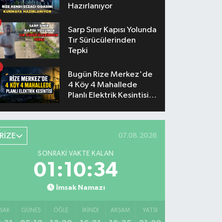
Hazırlanıyor
Sarp Sınır Kapısı Yolunda
Tır Sürücülerinden
Tepki
Bugün Rize Merkez'de
4 Köy 4 Mahallede
Planlı Elektrik Kesintisi
Yaşanacak
RİZE
07.08.2026
SONRAKI VAKTE KALAN
01:10:33
İmsak Namazı
SAK
GÜNEŞ
ÖĞLE
İKINDI
AKŞAM
YATSI