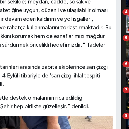
 bir şekilde; meydan, cadde, sokak ve
estetiğine uygun, düzenli ve ulaşılabilir olması
4
r devam eden kaldırım ve yol işgalleri,
 ve rahatça kullanmalarını zorlaştırmaktadır. Bu
akkını korumak hem de esnaflarımızı mağdur
5
 sürdürmek öncelikli hedefimizdir." ifadeleri
6
ihleri arasında zabıta ekiplerince sarı çizgi
4 Eylül itibariyle de 'sarı çizgi ihlal tespiti'
i.
7
tle destek olmalarının rica edildiği
ehir hep birlikte güzelleşir." denildi.
8