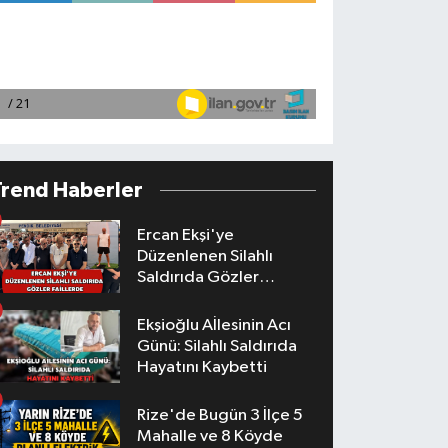
Trend Haberler
Ercan Ekşi'ye
Düzenlenen Silahlı
Saldırıda Gözler
Faillerde
Ekşioğlu Aİlesinin Acı
Günü: Silahlı Saldırıda
Hayatını Kaybetti
Rize'de Bugün 3 İlçe 5
Mahalle ve 8 Köyde