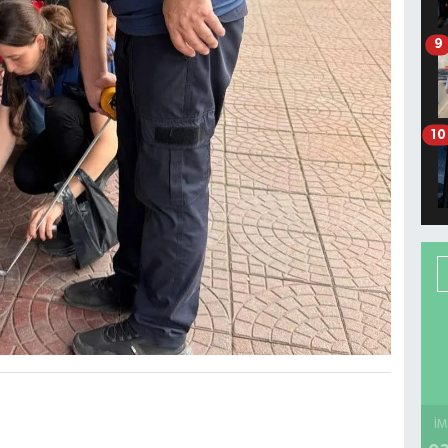
9
10
İM