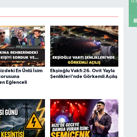
03
izdeki En Ünlü İsim
Ekşioğlu Vakfı 26. Ovit Yayla
Sorusuna
Şenlikleri’nde Görkemli Açılış
en Eğlenceli