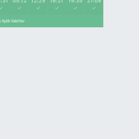
:31
05:12
12:29
16:21
19:35
21:09
Aylık Vakitler