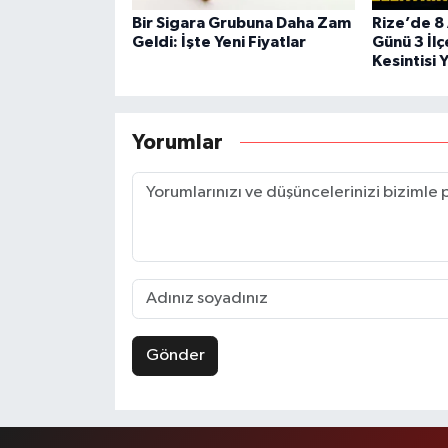
Bir Sigara Grubuna Daha Zam
Rize’de 8
Geldi: İşte Yeni Fiyatlar
Günü 3 İlç
Kesintisi 
Yorumlar
Gönder