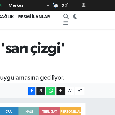
°
Merkez
16
22
0
SAĞLIK
RESMİ İLANLAR
08
0
12
'sarı çizgi'
0
' uygulamasına geçiliyor.
-
+
A
A