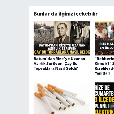
Bunlar da ilginizi çekebilir
Batum’dan Rize’ye Uzanan
"Rehberin
Asırlık Serüven: Çay Bu
Kimdir?" 
Topraklara Nasıl Geldi?
Rizelilerd
Yanıtlar!