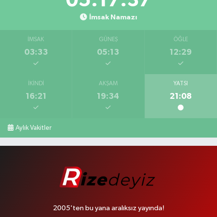
05:17:36
İmsak Namazı
İMSAK
GÜNEŞ
ÖĞLE
03:33
05:13
12:29
İKINDI
AKŞAM
YATSI
16:21
19:34
21:08
Aylık Vakitler
2005'ten bu yana aralıksız yayında!