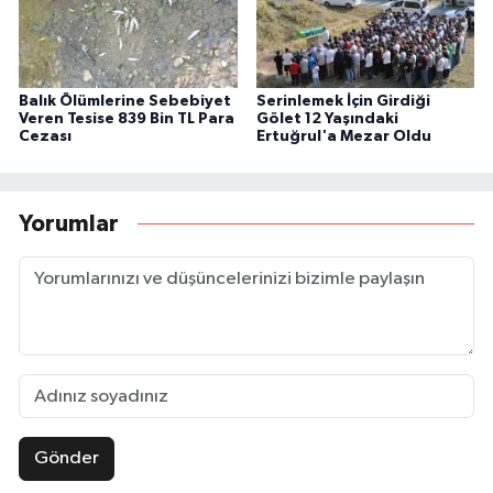
Balık Ölümlerine Sebebiyet
Serinlemek İçin Girdiği
Veren Tesise 839 Bin TL Para
Gölet 12 Yaşındaki
Cezası
Ertuğrul'a Mezar Oldu
Yorumlar
Gönder