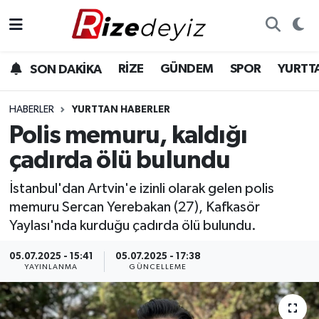
Spor
Rize Nöbetçi Eczaneler
RİZE
GÜNDEM
SPOR
YURTT
SON DAKİKA
Gündem
Rize Hava Durumu
HABERLER
YURTTAN HABERLER
Yurttan Haberler
Rize Trafik Yoğunluk Haritası
Polis memuru, kaldığı
çadırda ölü bulundu
Ekonomi
Süper Lig Puan Durumu ve Fikstür
İstanbul'dan Artvin'e izinli olarak gelen polis
Teknoloji
Tüm Manşetler
memuru Sercan Yerebakan (27), Kafkasör
Yaylası'nda kurduğu çadırda ölü bulundu.
Sağlık
Son Dakika Haberleri
05.07.2025 - 15:41
05.07.2025 - 17:38
YAYINLANMA
GÜNCELLEME
Haber Arşivi