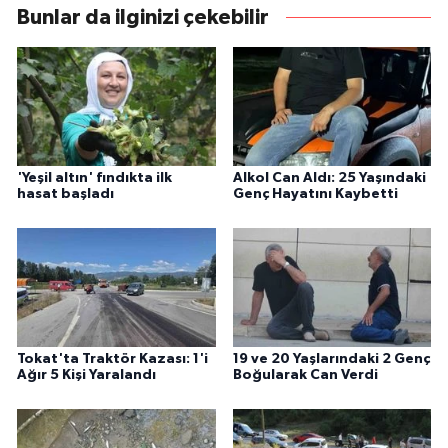
Bunlar da ilginizi çekebilir
'Yeşil altın' fındıkta ilk
Alkol Can Aldı: 25 Yaşındaki
hasat başladı
Genç Hayatını Kaybetti
Tokat'ta Traktör Kazası: 1'i
19 ve 20 Yaşlarındaki 2 Genç
Ağır 5 Kişi Yaralandı
Boğularak Can Verdi