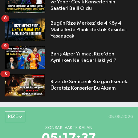
ve Yener Çevik Konserlerinin
Saatleri Belli Oldu
8
Bugün Rize Merkez'de 4 Köy 4
Mahallede Planlı Elektrik Kesintisi
Yaşanacak
9
Barış Alper Yılmaz, Rize’den
Ayrılırken Ne Kadar Haklıydı?
10
Rize’de Semicenk Rüzgârı Esecek:
Ücretsiz Konserler Bu Akşam
RİZE
08.08.2026
SONRAKI VAKTE KALAN