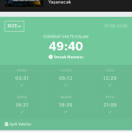
Yaşanacak
RİZE
07.08.2026
SONRAKI VAKTE KALAN
49:40
İmsak Namazı
İMSAK
GÜNEŞ
ÖĞLE
03:31
05:12
12:29
İKINDI
AKŞAM
YATSI
16:21
19:35
21:09
Aylık Vakitler