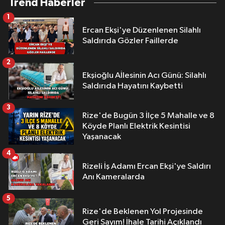
Trend Haberler
1
Ercan Ekşi'ye Düzenlenen Silahlı
Saldırıda Gözler Faillerde
2
Ekşioğlu Aİlesinin Acı Günü: Silahlı
Saldırıda Hayatını Kaybetti
3
Rize'de Bugün 3 İlçe 5 Mahalle ve 8
Köyde Planlı Elektrik Kesintisi
Yaşanacak
4
Rizeli İş Adamı Ercan Ekşi'ye Saldırı
Anı Kameralarda
5
Rize'de Beklenen Yol Projesinde
Geri Sayım! İhale Tarihi Açıklandı