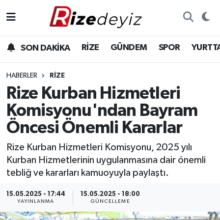
Spor
Rize Nöbetçi Eczaneler
RİZE
GÜNDEM
SPOR
YURTT
SON DAKİKA
Gündem
Rize Hava Durumu
HABERLER
RIZE
Yurttan Haberler
Rize Trafik Yoğunluk Haritası
Rize Kurban Hizmetleri
Komisyonu'ndan Bayram
Ekonomi
Süper Lig Puan Durumu ve Fikstür
Öncesi Önemli Kararlar
Teknoloji
Tüm Manşetler
Rize Kurban Hizmetleri Komisyonu, 2025 yılı
Kurban Hizmetlerinin uygulanmasına dair önemli
Sağlık
Son Dakika Haberleri
tebliğ ve kararları kamuoyuyla paylaştı.
Haber Arşivi
15.05.2025 - 17:44
15.05.2025 - 18:00
YAYINLANMA
GÜNCELLEME