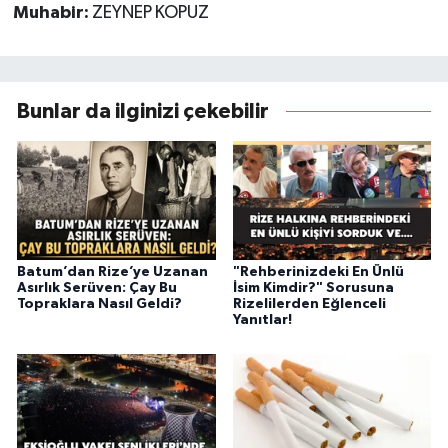
Muhabir:
ZEYNEP KOPUZ
Bunlar da ilginizi çekebilir
Batum’dan Rize’ye Uzanan
"Rehberinizdeki En Ünlü
Asırlık Serüven: Çay Bu
İsim Kimdir?" Sorusuna
Topraklara Nasıl Geldi?
Rizelilerden Eğlenceli
Yanıtlar!