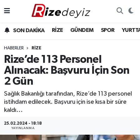
Spor
Rize Nöbetçi Eczaneler
RİZE
GÜNDEM
SPOR
YURTT
SON DAKİKA
Gündem
Rize Hava Durumu
HABERLER
RIZE
Yurttan Haberler
Rize Trafik Yoğunluk Haritası
Rize’de 113 Personel
Alınacak: Başvuru İçin Son
Ekonomi
Süper Lig Puan Durumu ve Fikstür
2 Gün
Teknoloji
Tüm Manşetler
Sağlık Bakanlığı tarafından, Rize’de 113 personel
istihdam edilecek. Başvuru için ise kısa bir süre
Sağlık
Son Dakika Haberleri
kaldı...
Haber Arşivi
25.02.2024 - 18:18
YAYINLANMA