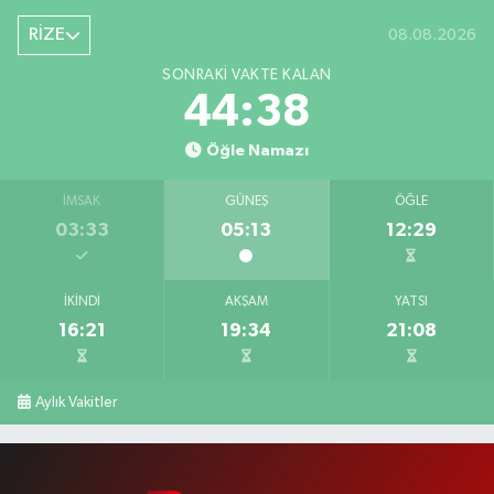
RİZE
08.08.2026
SONRAKI VAKTE KALAN
44:37
Öğle Namazı
İMSAK
GÜNEŞ
ÖĞLE
03:33
05:13
12:29
İKINDI
AKŞAM
YATSI
16:21
19:34
21:08
Aylık Vakitler