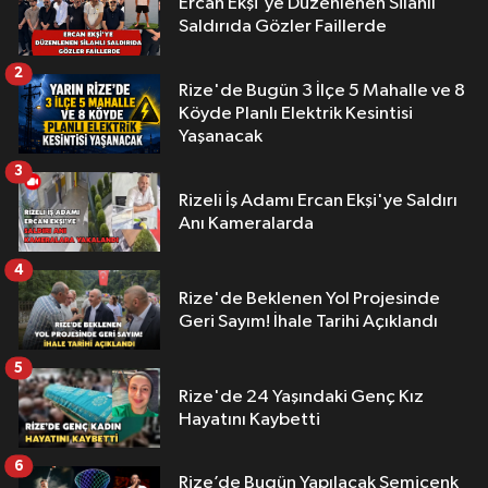
Ercan Ekşi'ye Düzenlenen Silahlı
Saldırıda Gözler Faillerde
2
Rize'de Bugün 3 İlçe 5 Mahalle ve 8
Köyde Planlı Elektrik Kesintisi
Yaşanacak
3
Rizeli İş Adamı Ercan Ekşi'ye Saldırı
Anı Kameralarda
4
Rize'de Beklenen Yol Projesinde
Geri Sayım! İhale Tarihi Açıklandı
5
Rize'de 24 Yaşındaki Genç Kız
Hayatını Kaybetti
6
Rize’de Bugün Yapılacak Semicenk