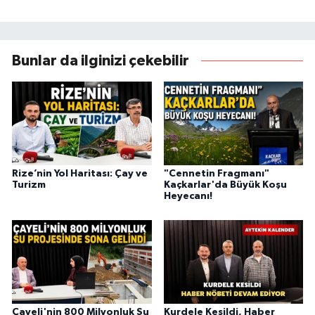
Bunlar da ilginizi çekebilir
Rize’nin Yol Haritası: Çay ve
"Cennetin Fragmanı"
Turizm
Kaçkarlar'da Büyük Koşu
Heyecanı!
Çayeli'nin 800 Milyonluk Su
Kurdele Kesildi, Haber