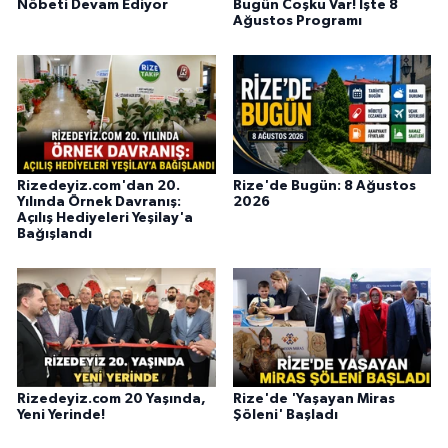
Nöbeti Devam Ediyor
Bugün Coşku Var! İşte 8
Ağustos Programı
Rizedeyiz.com'dan 20.
Rize'de Bugün: 8 Ağustos
Yılında Örnek Davranış:
2026
Açılış Hediyeleri Yeşilay'a
Bağışlandı
Rizedeyiz.com 20 Yaşında,
Rize'de 'Yaşayan Miras
Yeni Yerinde!
Şöleni' Başladı