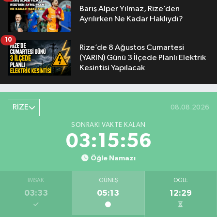
Barış Alper Yılmaz, Rize’den
Ayrılırken Ne Kadar Haklıydı?
10
Rize’de 8 Ağustos Cumartesi
(YARIN) Günü 3 İlçede Planlı Elektrik
Kesintisi Yapılacak
RİZE
08.08.2026
SONRAKI VAKTE KALAN
03:15:55
Öğle Namazı
İMSAK
GÜNEŞ
ÖĞLE
03:33
05:13
12:29