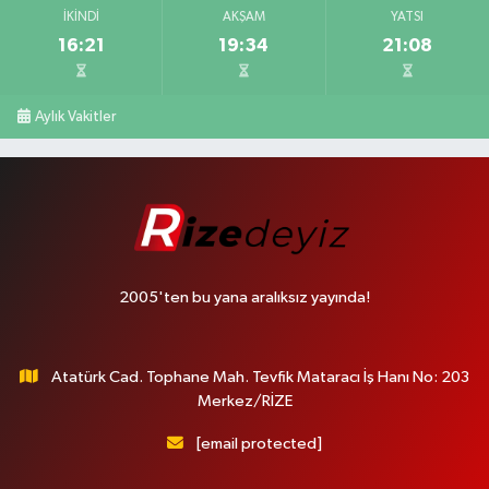
İKINDI
AKŞAM
YATSI
16:21
19:34
21:08
Aylık Vakitler
2005'ten bu yana aralıksız yayında!
Atatürk Cad. Tophane Mah. Tevfik Mataracı İş Hanı No: 203
Merkez/RİZE
[email protected]