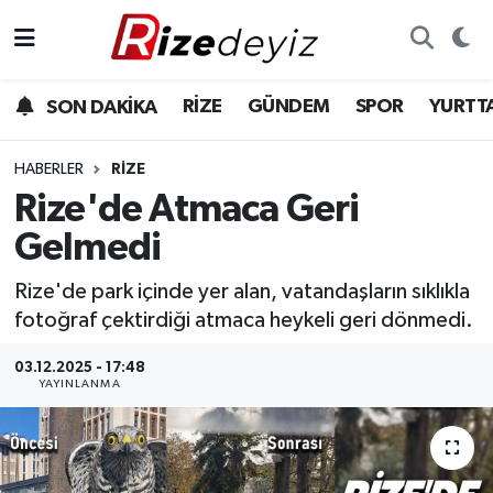
Spor
Rize Nöbetçi Eczaneler
RİZE
GÜNDEM
SPOR
YURTT
SON DAKİKA
Gündem
Rize Hava Durumu
HABERLER
RIZE
Yurttan Haberler
Rize Trafik Yoğunluk Haritası
Rize'de Atmaca Geri
Gelmedi
Ekonomi
Süper Lig Puan Durumu ve Fikstür
Rize'de park içinde yer alan, vatandaşların sıklıkla
Teknoloji
Tüm Manşetler
fotoğraf çektirdiği atmaca heykeli geri dönmedi.
Sağlık
Son Dakika Haberleri
03.12.2025 - 17:48
YAYINLANMA
Haber Arşivi