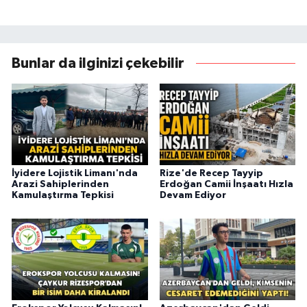
Bunlar da ilginizi çekebilir
İyidere Lojistik Limanı'nda
Rize'de Recep Tayyip
Arazi Sahiplerinden
Erdoğan Camii İnşaatı Hızla
Kamulaştırma Tepkisi
Devam Ediyor