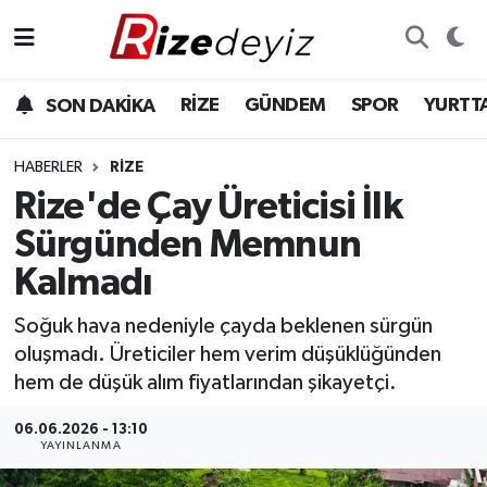
Spor
Rize Nöbetçi Eczaneler
RİZE
GÜNDEM
SPOR
YURTT
SON DAKİKA
Gündem
Rize Hava Durumu
HABERLER
RIZE
Yurttan Haberler
Rize Trafik Yoğunluk Haritası
Rize'de Çay Üreticisi İlk
Sürgünden Memnun
Ekonomi
Süper Lig Puan Durumu ve Fikstür
Kalmadı
Teknoloji
Tüm Manşetler
Soğuk hava nedeniyle çayda beklenen sürgün
oluşmadı. Üreticiler hem verim düşüklüğünden
Sağlık
Son Dakika Haberleri
hem de düşük alım fiyatlarından şikayetçi.
Haber Arşivi
06.06.2026 - 13:10
YAYINLANMA