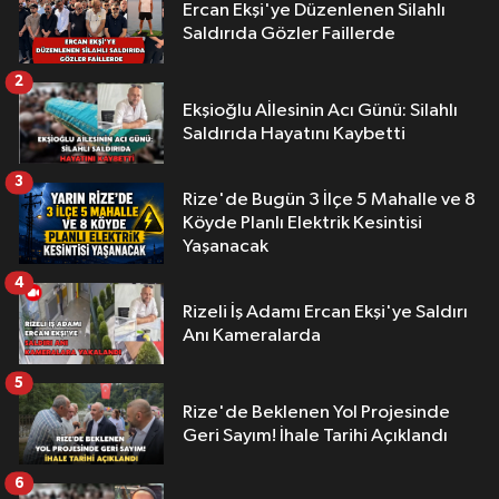
Ercan Ekşi'ye Düzenlenen Silahlı
Saldırıda Gözler Faillerde
2
Ekşioğlu Aİlesinin Acı Günü: Silahlı
Saldırıda Hayatını Kaybetti
3
Rize'de Bugün 3 İlçe 5 Mahalle ve 8
Köyde Planlı Elektrik Kesintisi
Yaşanacak
4
Rizeli İş Adamı Ercan Ekşi'ye Saldırı
Anı Kameralarda
5
Rize'de Beklenen Yol Projesinde
Geri Sayım! İhale Tarihi Açıklandı
6