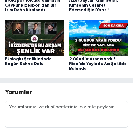
Erokspor Yolcusu Kalmasın!
Azerbaycan'dan Geldi,
Çaykur Rizespor'dan Bir
Kimsenin Cesaret
İsim Daha Kiralandı
Edemediğini Yaptı!
Ekşioğlu Şenliklerinde
2 Gündür Aranıyordu!
Bugün Sahne Dolu
Rize'de Yaylada Acı Şekilde
Bulundu
Yorumlar