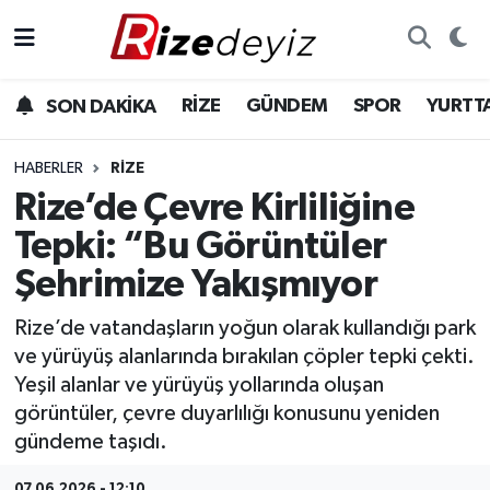
Spor
Rize Nöbetçi Eczaneler
RİZE
GÜNDEM
SPOR
YURTT
SON DAKİKA
Gündem
Rize Hava Durumu
HABERLER
RIZE
Yurttan Haberler
Rize Trafik Yoğunluk Haritası
Rize’de Çevre Kirliliğine
Tepki: “Bu Görüntüler
Ekonomi
Süper Lig Puan Durumu ve Fikstür
Şehrimize Yakışmıyor
Teknoloji
Tüm Manşetler
Rize’de vatandaşların yoğun olarak kullandığı park
ve yürüyüş alanlarında bırakılan çöpler tepki çekti.
Sağlık
Son Dakika Haberleri
Yeşil alanlar ve yürüyüş yollarında oluşan
görüntüler, çevre duyarlılığı konusunu yeniden
Haber Arşivi
gündeme taşıdı.
07.06.2026 - 12:10