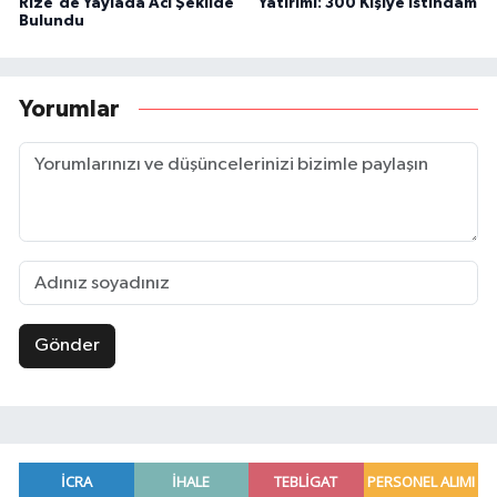
Rize'de Yaylada Acı Şekilde
Yatırımı: 300 Kişiye İstihdam
Bulundu
Yorumlar
Gönder