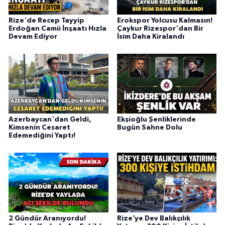
Rize'de Recep Tayyip
Erokspor Yolcusu Kalmasın!
Erdoğan Camii İnşaatı Hızla
Çaykur Rizespor'dan Bir
Devam Ediyor
İsim Daha Kiralandı
Azerbaycan'dan Geldi,
Ekşioğlu Şenliklerinde
Kimsenin Cesaret
Bugün Sahne Dolu
Edemediğini Yaptı!
2 Gündür Aranıyordu!
Rize’ye Dev Balıkçılık