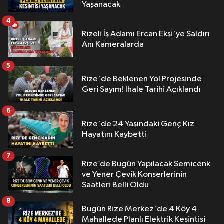
Yaşanacak
4
Rizeli İş Adamı Ercan Ekşi'ye Saldırı
Anı Kameralarda
5
Rize'de Beklenen Yol Projesinde
Geri Sayım! İhale Tarihi Açıklandı
6
Rize'de 24 Yaşındaki Genç Kız
Hayatını Kaybetti
7
Rize’de Bugün Yapılacak Semicenk
ve Yener Çevik Konserlerinin
Saatleri Belli Oldu
8
Bugün Rize Merkez'de 4 Köy 4
Mahallede Planlı Elektrik Kesintisi