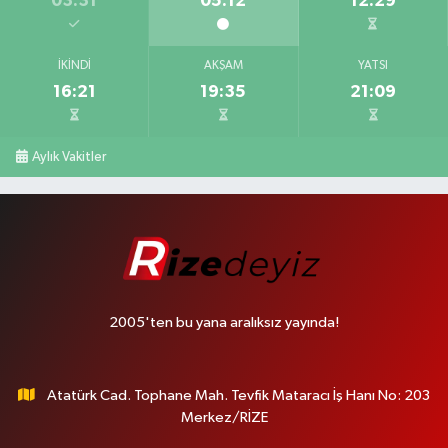
03:31
05:12
12:29
İKINDI
AKŞAM
YATSI
16:21
19:35
21:09
Aylık Vakitler
2005'ten bu yana aralıksız yayında!
Atatürk Cad. Tophane Mah. Tevfik Mataracı İş Hanı No: 203
Merkez/RİZE