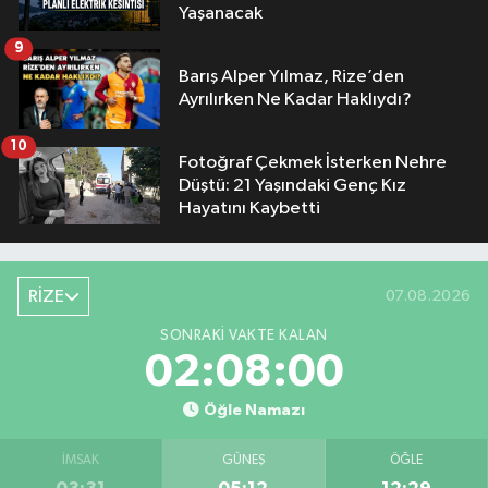
Yaşanacak
9
Barış Alper Yılmaz, Rize’den
Ayrılırken Ne Kadar Haklıydı?
10
Fotoğraf Çekmek İsterken Nehre
Düştü: 21 Yaşındaki Genç Kız
Hayatını Kaybetti
RİZE
07.08.2026
SONRAKI VAKTE KALAN
02:07:59
Öğle Namazı
İMSAK
GÜNEŞ
ÖĞLE