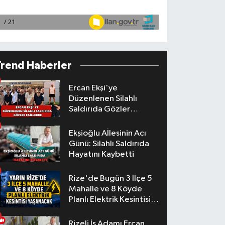
Trend Haberler
Ercan Ekşi'ye
Düzenlenen Silahlı
Saldırıda Gözler
Faillerde
Ekşioğlu Aİlesinin Acı
Günü: Silahlı Saldırıda
Hayatını Kaybetti
Rize'de Bugün 3 İlçe 5
Mahalle ve 8 Köyde
Planlı Elektrik Kesintisi
Yaşanacak
Rizeli İş Adamı Ercan