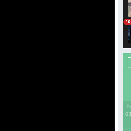
10
İM
03