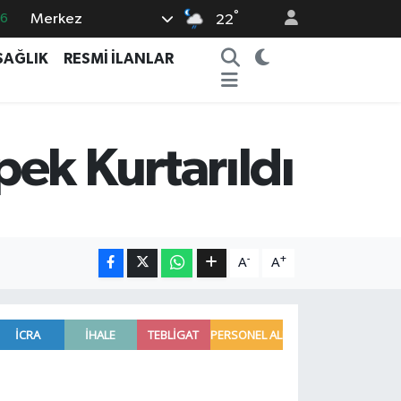
°
Merkez
22
0
08
SAĞLIK
RESMİ İLANLAR
0
12
ek Kurtarıldı
0
-
+
A
A