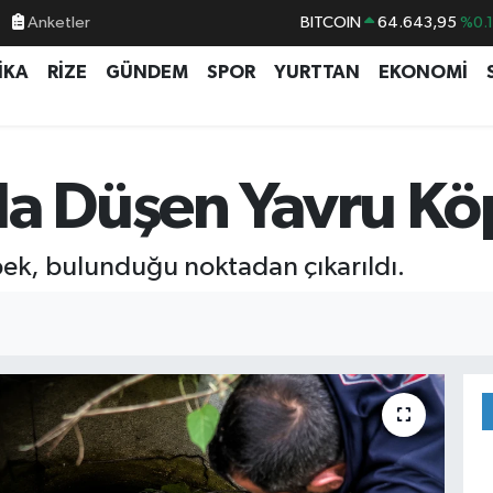
Anketler
DOLAR
47,6704
%
EURO
55,0406
%-0.
İKA
RİZE
GÜNDEM
SPOR
YURTTAN
EKONOMİ
STERLİN
64,2143
%
GRAM ALTIN
6500.87
%0.
la Düşen Yavru Köp
BİST100
13.799
%7
pek, bulunduğu noktadan çıkarıldı.