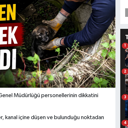
1
2
Genel Müdürlüğü personellerinin dikkatini
3
er, kanal içine düşen ve bulunduğu noktadan
4