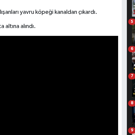
şanları yavru köpeği kanaldan çıkardı.
5
 altına alındı.
6
7
8
9