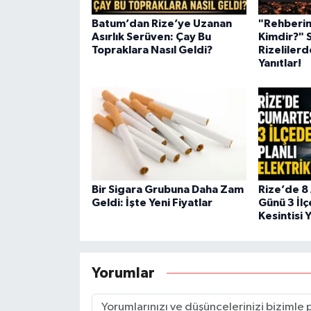
Batum’dan Rize’ye Uzanan
"Rehberin
Asırlık Serüven: Çay Bu
Kimdir?" 
Topraklara Nasıl Geldi?
Rizelilerd
Yanıtlar!
Bir Sigara Grubuna Daha Zam
Rize’de 8
Geldi: İşte Yeni Fiyatlar
Günü 3 İlç
Kesintisi 
Yorumlar