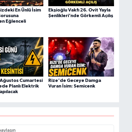
izdeki En Ünlü İsim
Ekşioğlu Vakfı 26. Ovit Yayla
Sorusuna
Şenlikleri’nde Görkemli Açılış
en Eğlenceli
 Ağustos Cumartesi
Rize'de Geceye Damga
ede Planlı Elektrik
Vuran İsim: Semicenk
Yapılacak