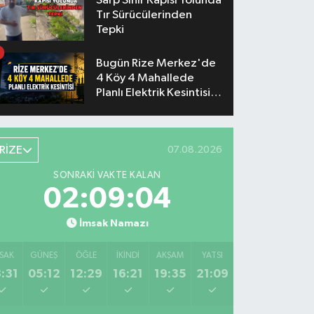
Sarp Sınır Kapısı Yolunda
Tır Sürücülerinden
Tepki
Bugün Rize Merkez'de
4 Köy 4 Mahallede
Planlı Elektrik Kesintisi
Yaşanacak
RİZE
07.08.2026
SONRAKI VAKTE KALAN
02:09:03
İmsak Namazı
SAK
GÜNEŞ
ÖĞLE
İKINDI
AKŞAM
YATSI
:31
05:12
12:29
16:21
19:35
21:09