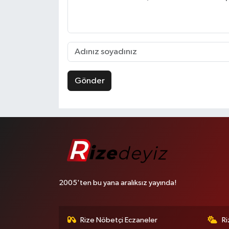
Gönder
2005'ten bu yana aralıksız yayında!
Rize Nöbetçi Eczaneler
R