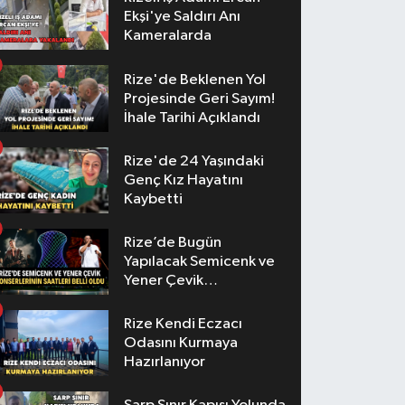
Ekşi'ye Saldırı Anı
Kameralarda
Rize'de Beklenen Yol
Projesinde Geri Sayım!
İhale Tarihi Açıklandı
Rize'de 24 Yaşındaki
Genç Kız Hayatını
Kaybetti
Rize’de Bugün
Yapılacak Semicenk ve
Yener Çevik
Konserlerinin Saatleri
Belli Oldu
Rize Kendi Eczacı
Odasını Kurmaya
Hazırlanıyor