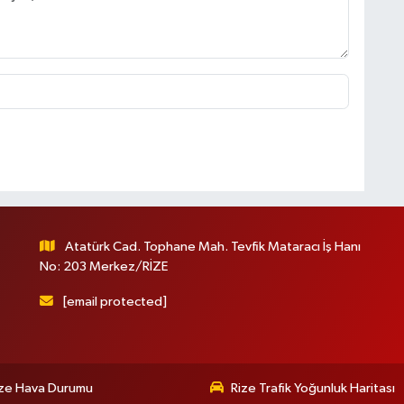
Atatürk Cad. Tophane Mah. Tevfik Mataracı İş Hanı
No: 203 Merkez/RİZE
[email protected]
ize Hava Durumu
Rize Trafik Yoğunluk Haritası