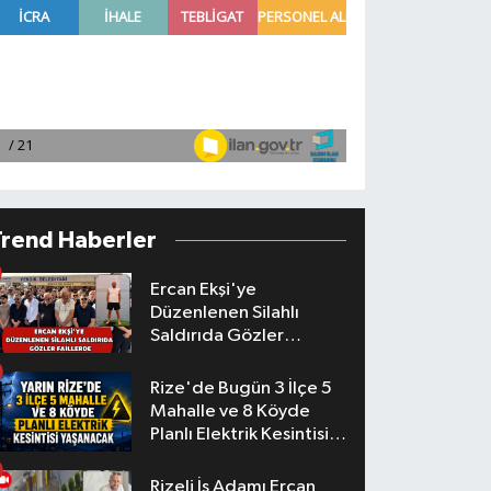
Trend Haberler
Ercan Ekşi'ye
Düzenlenen Silahlı
Saldırıda Gözler
Faillerde
Rize'de Bugün 3 İlçe 5
Mahalle ve 8 Köyde
Planlı Elektrik Kesintisi
Yaşanacak
Rizeli İş Adamı Ercan