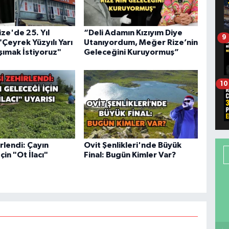
ize'de 25. Yıl
“Deli Adamın Kızıyım Diye
9
 "Çeyrek Yüzyılı Yarı
Utanıyordum, Meğer Rize’nin
şımak İstiyoruz"
Geleceğini Kuruyormuş”
10
irlendi: Çayın
Ovit Şenlikleri'nde Büyük
çin "Ot İlacı"
Final: Bugün Kimler Var?