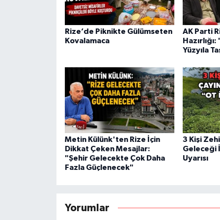
Rize’de Piknikte Gülümseten
AK Parti R
Kovalamaca
Hazırlığı:
Yüzyıla Ta
Metin Külünk'ten Rize İçin
3 Kişi Zeh
Dikkat Çeken Mesajlar:
Geleceği İ
"Şehir Gelecekte Çok Daha
Uyarısı
Fazla Güçlenecek"
Yorumlar