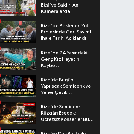
Ekşi'ye Saldırı Anı
Kameralarda
Rize'de Beklenen Yol
Projesinde Geri Sayım!
İhale Tarihi Açıklandı
Rize'de 24 Yaşındaki
Genç Kız Hayatını
Kaybetti
Rize’de Bugün
Yapılacak Semicenk ve
Yener Çevik
Konserlerinin Saatleri
Belli Oldu
Rize’de Semicenk
Rüzgârı Esecek:
Ücretsiz Konserler Bu
Akşam
Rize’ye Dev Balıkçılık