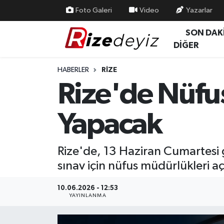
Foto Galeri
Video
Yazarlar
SON DAK
Spor
Rize Nöbetçi Eczaneler
DİĞER
Gündem
Rize Hava Durumu
HABERLER
RIZE
Rize'de Nüfu
Yurttan Haberler
Rize Trafik Yoğunluk Haritası
Yapacak
Ekonomi
Süper Lig Puan Durumu ve Fikstür
Teknoloji
Tüm Manşetler
Rize'de, 13 Haziran Cumartesi
sınav için nüfus müdürlükleri aç
Sağlık
Son Dakika Haberleri
10.06.2026 - 12:53
Haber Arşivi
YAYINLANMA