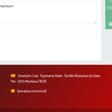
İM
03
Atatürk Cad. Tophane Mah. Tevfik Mataracı İş Hanı
No: 203 Merkez/RİZE
[email protected]