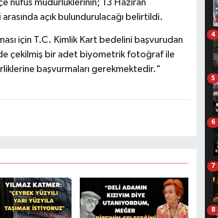
lçe nüfus müdürlüklerinin; 13 Haziran
rasında açık bulundurulacağı belirtildi.
4
sı için T.C. Kimlik Kart bedelini başvurudan
nde çekilmiş bir adet biyometrik fotoğraf ile
ürliklerine başvurmaları gerekmektedir."
5
6
7
8