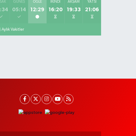
SAK
GÜNEŞ
ÖĞLE
İKINDI
AKŞAM
YATSI
:34
05:14
12:29
16:20
19:33
21:06
Aylık Vakitler