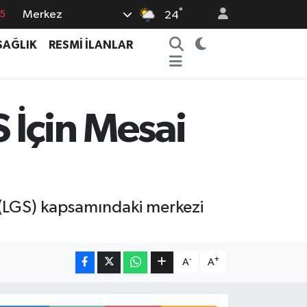
°
Merkez
15
24
8
SAĞLIK
RESMİ İLANLAR
2
8
0
 İçin Mesai
4
 (LGS) kapsamındaki merkezi
-
+
A
A