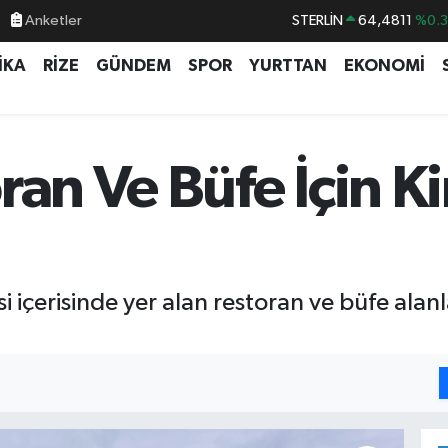
Anketler
GRAM ALTIN
6660.55
%0.
BİST100
13.779
%-
İKA
RİZE
GÜNDEM
SPOR
YURTTAN
EKONOMİ
BITCOIN
64.959,79
%1.
DOLAR
47,7436
%0.
EURO
55,2510
%0.
ran Ve Büfe İçin K
STERLİN
64,4811
%0.
si içerisinde yer alan restoran ve büfe alanl