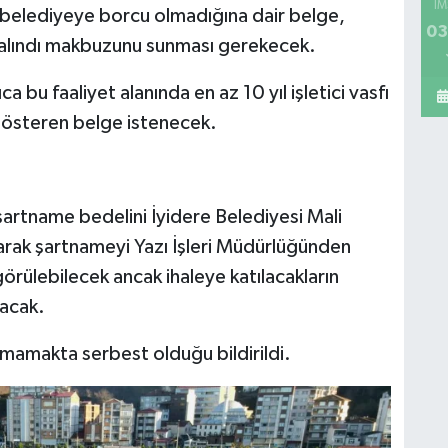
İM
n belediyeye borcu olmadığına dair belge,
03
alındı makbuzunu sunması gerekecek.
a bu faaliyet alanında en az 10 yıl işletici vasfı
u gösteren belge istenecek.
şartname bedelini İyidere Belediyesi Mali
rak şartnameyi Yazı İşleri Müdürlüğünden
örülebilecek ancak ihaleye katılacakların
acak.
mamakta serbest olduğu bildirildi.