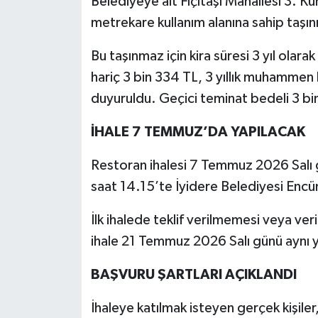
Belediyeye ait Fıçıtaşı Mahallesi 3.
metrekare kullanım alanına sahip taşın
Bu taşınmaz için kira süresi 3 yıl olar
hariç 3 bin 334 TL, 3 yıllık muhammen 
duyuruldu. Geçici teminat bedeli 3 bin
İHALE 7 TEMMUZ’DA YAPILACAK
Restoran ihalesi 7 Temmuz 2026 Salı g
saat 14.15’te İyidere Belediyesi Encüm
İlk ihalede teklif verilmemesi veya ver
ihale 21 Temmuz 2026 Salı günü aynı y
BAŞVURU ŞARTLARI AÇIKLANDI
İhaleye katılmak isteyen gerçek kişiler,