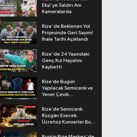
Ekşi'ye Saldırı Anı
Kameralarda
Rize'de Beklenen Yol
Projesinde Geri Sayım!
İhale Tarihi Açıklandı
Rize'de 24 Yaşındaki
Genç Kız Hayatını
Kaybetti
Rize’de Bugün
Yapılacak Semicenk ve
Yener Çevik
Konserlerinin Saatleri
Belli Oldu
Rize’de Semicenk
Rüzgârı Esecek:
Ücretsiz Konserler Bu
Akşam
Bugün Rize Merkez'de