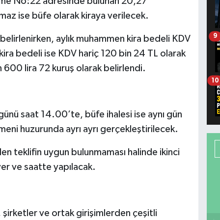
 Küme No:22 adresinde bulunan 20,27
maz ise büfe olarak kiraya verilecek.
9
ak belirlenirken, aylık muhammen kira bedeli KDV
kira bedeli ise KDV hariç 120 bin 24 TL olarak
 600 lira 72 kuruş olarak belirlendi.
10
ünü saat 14.00’te, büfe ihalesi ise aynı gün
eni huzurunda ayrı ayrı gerçekleştirilecek.
ilen teklifin uygun bulunmaması halinde ikinci
er ve saatte yapılacak.
 şirketler ve ortak girişimlerden çeşitli