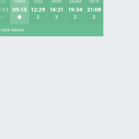
SAK
GÜNEŞ
ÖĞLE
İKINDI
AKŞAM
YATSI
:33
05:13
12:29
16:21
19:34
21:08
Aylık Vakitler