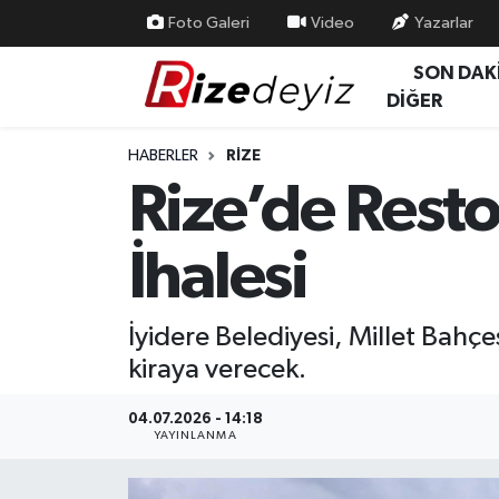
Foto Galeri
Video
Yazarlar
SON DAK
Spor
Rize Nöbetçi Eczaneler
DİĞER
Gündem
Rize Hava Durumu
HABERLER
RIZE
Rize’de Resto
Yurttan Haberler
Rize Trafik Yoğunluk Haritası
İhalesi
Ekonomi
Süper Lig Puan Durumu ve Fikstür
Teknoloji
Tüm Manşetler
İyidere Belediyesi, Millet Bahçe
kiraya verecek.
Sağlık
Son Dakika Haberleri
04.07.2026 - 14:18
Haber Arşivi
YAYINLANMA