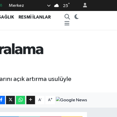
°
Merkez
03
25
14
SAĞLIK
RESMİ İLANLAR
11
18
32
iralama
38
arını açık artırma usulüyle
-
+
A
A