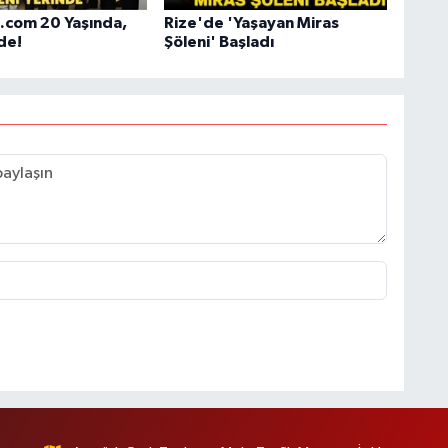
.com 20 Yaşında,
Rize'de 'Yaşayan Miras
de!
Şöleni' Başladı