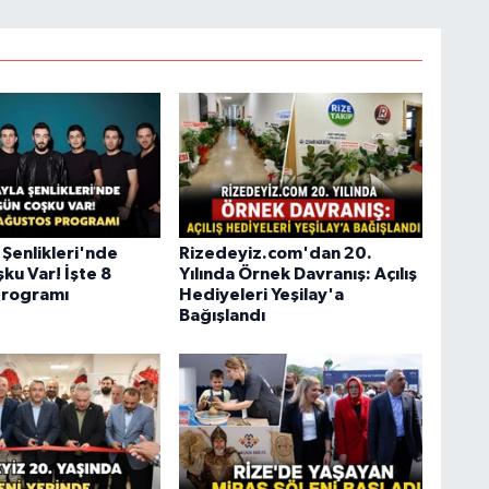
 Şenlikleri'nde
Rizedeyiz.com'dan 20.
ku Var! İşte 8
Yılında Örnek Davranış: Açılış
Programı
Hediyeleri Yeşilay'a
Bağışlandı