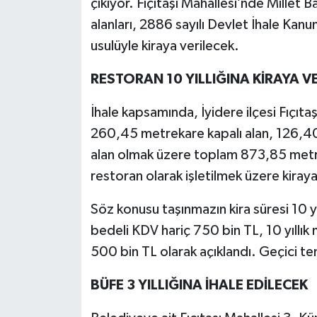
çıkıyor. Fıçıtaşı Mahallesi’nde Millet 
alanları, 2886 sayılı Devlet İhale Ka
usulüyle kiraya verilecek.
RESTORAN 10 YILLIĞINA KİRAYA V
İhale kapsamında, İyidere ilçesi Fıçıt
260,45 metrekare kapalı alan, 126,4
alan olmak üzere toplam 873,85 metre
restoran olarak işletilmek üzere kiraya
Söz konusu taşınmazın kira süresi 10 yı
bedeli KDV hariç 750 bin TL, 10 yıllı
500 bin TL olarak açıklandı. Geçici te
BÜFE 3 YILLIĞINA İHALE EDİLECEK