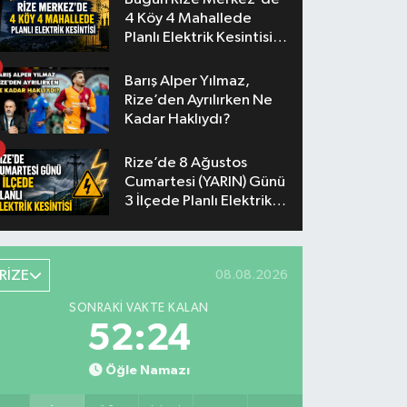
4 Köy 4 Mahallede
Planlı Elektrik Kesintisi
Yaşanacak
Barış Alper Yılmaz,
Rize’den Ayrılırken Ne
Kadar Haklıydı?
Rize’de 8 Ağustos
Cumartesi (YARIN) Günü
3 İlçede Planlı Elektrik
Kesintisi Yapılacak
RİZE
08.08.2026
SONRAKI VAKTE KALAN
52:23
Öğle Namazı