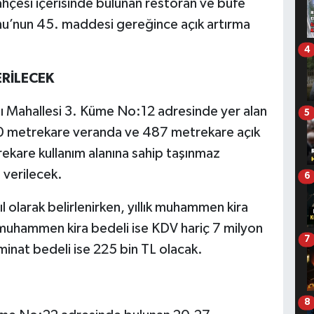
Bahçesi içerisinde bulunan restoran ve büfe
nunu’nun 45. maddesi gereğince açık artırma
4
ERİLECEK
aşı Mahallesi 3. Küme No:12 adresinde yer alan
5
0 metrekare veranda ve 487 metrekare açık
kare kullanım alanına sahip taşınmaz
 verilecek.
6
l olarak belirlenirken, yıllık muhammen kira
k muhammen kira bedeli ise KDV hariç 7 milyon
7
minat bedeli ise 225 bin TL olacak.
8