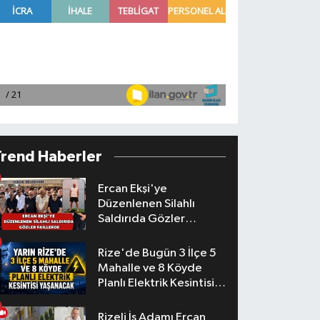
Trend Haberler
Ercan Ekşi'ye
Düzenlenen Silahlı
Saldırıda Gözler
Faillerde
Rize'de Bugün 3 İlçe 5
Mahalle ve 8 Köyde
Planlı Elektrik Kesintisi
Yaşanacak
Rizeli İş Adamı Ercan