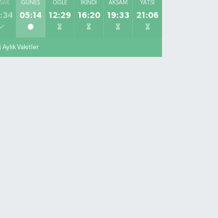
SAK
GÜNEŞ
ÖĞLE
İKINDI
AKŞAM
YATSI
:34
05:14
12:29
16:20
19:33
21:06
Aylık Vakitler