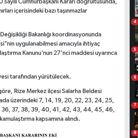
0 sayılı Cumhurbaşkanı Kararı doğrultusunda,
ırları içerisindeki bazı taşınmazlar
4
m Değişikliği Bakanlığı koordinasyonunda
si"nin uygulanabilmesi amacıyla ihtiyaç
5
ulaştırma Kanunu'nun 27'nci maddesi uyarınca
yesi tarafından yürütülecek.
6
öre, Rize Merkez ilçesi Salarha Beldesi
da üzerindeki 7, 14, 19, 20, 22, 23, 24, 25,
7
, 36, 37, 38, 39, 40, 41, 42, 43, 44, 45, 46,
 kamulaştırma kapsamına alındı.
8