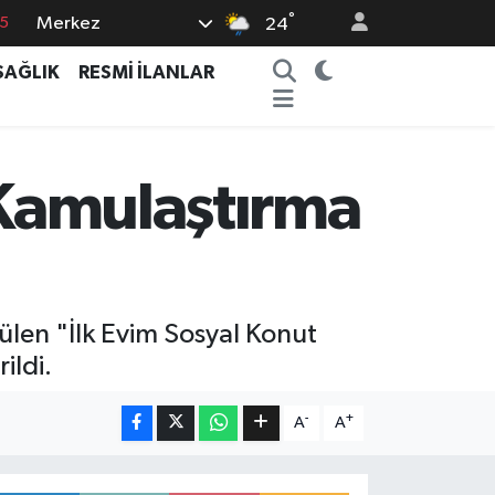
°
Merkez
24
8
SAĞLIK
RESMİ İLANLAR
2
8
0
 Kamulaştırma
4
ülen "İlk Evim Sosyal Konut
ildi.
-
+
A
A