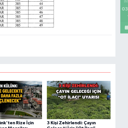
İM
03
nk'ten Rize İçin
3 Kişi Zehirlendi: Çayın