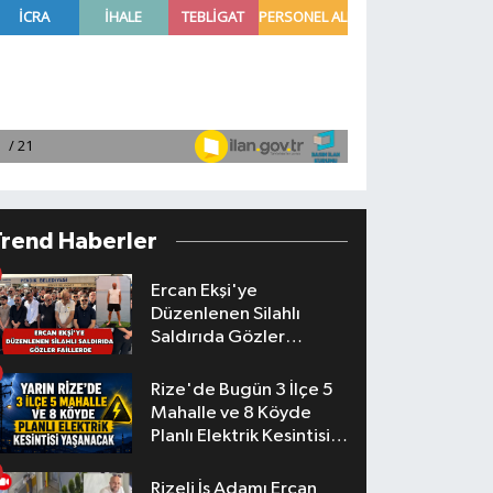
Trend Haberler
Ercan Ekşi'ye
Düzenlenen Silahlı
Saldırıda Gözler
Faillerde
Rize'de Bugün 3 İlçe 5
Mahalle ve 8 Köyde
Planlı Elektrik Kesintisi
Yaşanacak
Rizeli İş Adamı Ercan