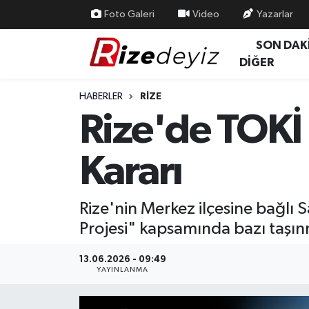
Foto Galeri
Video
Yazarlar
SON DAK
Spor
Rize Nöbetçi Eczaneler
DİĞER
Gündem
Rize Hava Durumu
HABERLER
RIZE
Rize'de TOKİ 
Yurttan Haberler
Rize Trafik Yoğunluk Haritası
Kararı
Ekonomi
Süper Lig Puan Durumu ve Fikstür
Teknoloji
Tüm Manşetler
Rize'nin Merkez ilçesine bağlı 
Projesi" kapsamında bazı taşınm
Sağlık
Son Dakika Haberleri
13.06.2026 - 09:49
Haber Arşivi
YAYINLANMA