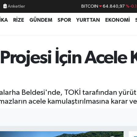
Anketler
DOLAR
47,7436
%0.1
İKA
RİZE
GÜNDEM
SPOR
YURTTAN
EKONOMİ
EURO
55,2510
%0.3
STERLİN
64,4811
%0.3
GRAM ALTIN
6660.55
%
Projesi İçin Acele
BİST100
13.779
%-1
Salarha Beldesi'nde, TOKİ tarafından yürüt
azların acele kamulaştırılmasına karar ver