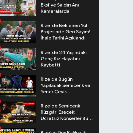
Ekşi'ye Saldırı Anı
Kameralarda
Rize'de Beklenen Yol
Projesinde Geri Sayım!
İhale Tarihi Açıklandı
Rize'de 24 Yaşındaki
Genç Kız Hayatını
Kaybetti
Rize’de Bugün
Yapılacak Semicenk ve
Yener Çevik
Konserlerinin Saatleri
Belli Oldu
Rize’de Semicenk
Rüzgârı Esecek:
Ücretsiz Konserler Bu
Akşam
Rize’ye Dev Balıkçılık