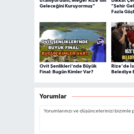
Utanıyordum, Meğer Rize’nin
Dikkat Çe
Geleceğini Kuruyormuş”
"Şehir Ge
Fazla Güç
Ovit Şenlikleri'nde Büyük
Rize'de İ
Final: Bugün Kimler Var?
Belediye 
Yorumlar