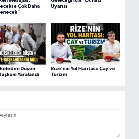
ken Mesajlar:
Geleceği İçin "Ot İlacı"
lecekte Çok Daha
Uyarısı
lenecek"
skeleden Düşen
Rize’nin Yol Haritası: Çay ve
Başkanı Yaralandı
Turizm