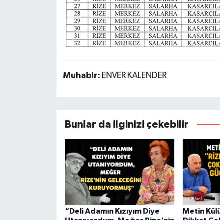
Muhabir:
ENVER KALENDER
Bunlar da ilginizi çekebilir
“Deli Adamın Kızıyım Diye
Metin Külü