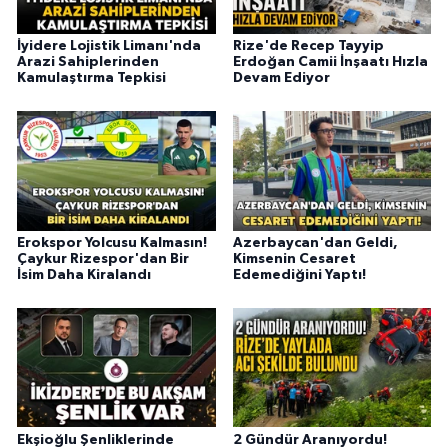
İyidere Lojistik Limanı'nda
Rize'de Recep Tayyip
Arazi Sahiplerinden
Erdoğan Camii İnşaatı Hızla
Kamulaştırma Tepkisi
Devam Ediyor
Erokspor Yolcusu Kalmasın!
Azerbaycan'dan Geldi,
Çaykur Rizespor'dan Bir
Kimsenin Cesaret
İsim Daha Kiralandı
Edemediğini Yaptı!
Ekşioğlu Şenliklerinde
2 Gündür Aranıyordu!