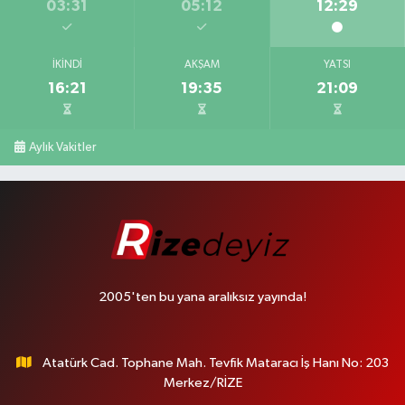
03:31
05:12
12:29
İKINDI
AKŞAM
YATSI
16:21
19:35
21:09
Aylık Vakitler
2005'ten bu yana aralıksız yayında!
Atatürk Cad. Tophane Mah. Tevfik Mataracı İş Hanı No: 203
Merkez/RİZE