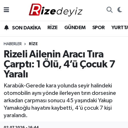
Spor
Rize Nöbetçi Eczaneler
RİZE
GÜNDEM
SPOR
YURTT
SON DAKİKA
Gündem
Rize Hava Durumu
HABERLER
RIZE
Yurttan Haberler
Rize Trafik Yoğunluk Haritası
Rizeli Ailenin Aracı Tıra
Çarptı: 1 Ölü, 4’ü Çocuk 7
Ekonomi
Süper Lig Puan Durumu ve Fikstür
Yaralı
Teknoloji
Tüm Manşetler
Karabük-Gerede kara yolunda seyir halindeki
otomobilin aynı yönde ilerleyen tırın dorsesine
Sağlık
Son Dakika Haberleri
arkadan çarpması sonucu 45 yaşındaki Yakup
Yamakoğlu hayatını kaybetti, 4’ü çocuk 7 kişi
Haber Arşivi
yaralandı.
02.07.2026 - 16:44