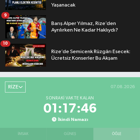
Yaşanacak
9
Barış Alper Yılmaz, Rize’den
Ayrılırken Ne Kadar Haklıydı?
10
Rize’de Semicenk Rüzgârı Esecek:
Ücretsiz Konserler Bu Akşam
RİZE
07.08.2026
SONRAKI VAKTE KALAN
01:17:45
İkindi Namazı
İMSAK
GÜNEŞ
ÖĞLE