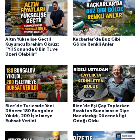
Altın Yükselişe Geçti!
Kaçkarlar’da Buz Gibi
Kuyumcu İbrahim Öksüz:
Gölde Renkli Anlar
“Yıl Sonunda 8 Bin TL ve
Üzeri Olabilir”
Rize’de Turizmde Yeni
Rize'de Eşi Çay Toplarken
Dönem: 180 Bungalov
Sıcaktan Bunalmasın Diye
Yıkıldı, 200 İşletmeye
Hazırladığı Düzenek İlgi
Ruhsat Verildi
Odağı Oldu