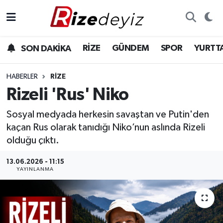
Spor
Rize Nöbetçi Eczaneler
RİZE
GÜNDEM
SPOR
YURTT
SON DAKİKA
Gündem
Rize Hava Durumu
HABERLER
RIZE
Yurttan Haberler
Rize Namaz Vakitleri
Rizeli 'Rus' Niko
Sosyal medyada herkesin savaştan ve Putin'den
Ekonomi
Rize Trafik Yoğunluk Haritası
kaçan Rus olarak tanıdığı Niko’nun aslında Rizeli
Teknoloji
Süper Lig Puan Durumu ve Fikstür
olduğu çıktı.
13.06.2026 - 11:15
Sağlık
Tüm Manşetler
YAYINLANMA
Son Dakika Haberleri
Haber Arşivi