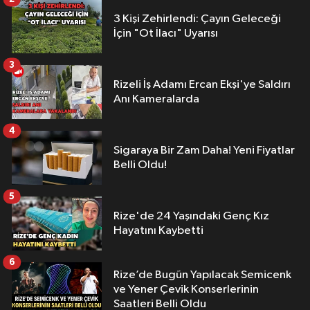
3 Kişi Zehirlendi: Çayın Geleceği
İçin "Ot İlacı" Uyarısı
3
Rizeli İş Adamı Ercan Ekşi'ye Saldırı
Anı Kameralarda
4
Sigaraya Bir Zam Daha! Yeni Fiyatlar
Belli Oldu!
5
Rize'de 24 Yaşındaki Genç Kız
Hayatını Kaybetti
6
Rize’de Bugün Yapılacak Semicenk
ve Yener Çevik Konserlerinin
Saatleri Belli Oldu