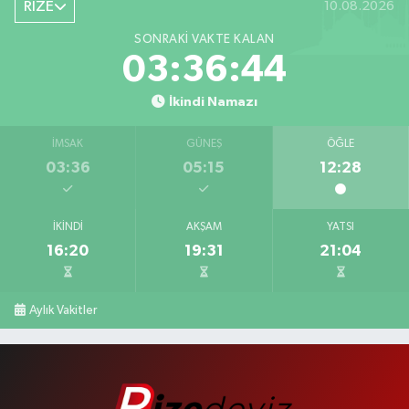
RİZE
10.08.2026
SONRAKI VAKTE KALAN
03:36:44
İkindi Namazı
İMSAK
GÜNEŞ
ÖĞLE
03:36
05:15
12:28
İKINDI
AKŞAM
YATSI
16:20
19:31
21:04
Aylık Vakitler