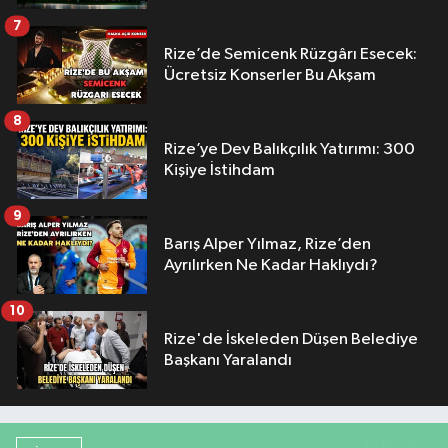
7
Rize’de Semicenk Rüzgârı Esecek:
Ücretsiz Konserler Bu Akşam
8
Rize’ye Dev Balıkçılık Yatırımı: 300
Kişiye İstihdam
9
Barış Alper Yılmaz, Rize’den
Ayrılırken Ne Kadar Haklıydı?
10
Rize'de İskeleden Düşen Belediye
Başkanı Yaralandı