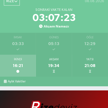
RİZE
08.08.2026
SONRAKI VAKTE KALAN
03:07:22
Akşam Namazı
İMSAK
GÜNEŞ
ÖĞLE
03:33
05:13
12:29
İKINDI
AKŞAM
YATSI
16:21
19:34
21:08
Aylık Vakitler