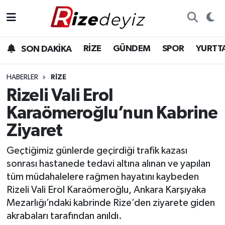
Spor
Rize Nöbetçi Eczaneler
RİZE
GÜNDEM
SPOR
YURTT
SON DAKİKA
Gündem
Rize Hava Durumu
HABERLER
RIZE
Yurttan Haberler
Rize Trafik Yoğunluk Haritası
Rizeli Vali Erol
Karaömeroğlu’nun Kabrine
Ekonomi
Süper Lig Puan Durumu ve Fikstür
Ziyaret
Teknoloji
Tüm Manşetler
Geçtiğimiz günlerde geçirdiği trafik kazası
sonrası hastanede tedavi altına alınan ve yapılan
Sağlık
Son Dakika Haberleri
tüm müdahalelere rağmen hayatını kaybeden
Rizeli Vali Erol Karaömeroğlu, Ankara Karşıyaka
Haber Arşivi
Mezarlığı’ndaki kabrinde Rize’den ziyarete giden
akrabaları tarafından anıldı.