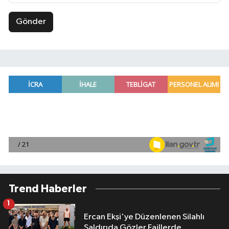
Gönder
Trend Haberler
1
Ercan Ekşi'ye Düzenlenen Silahlı
Saldırıda Gözler Faillerde