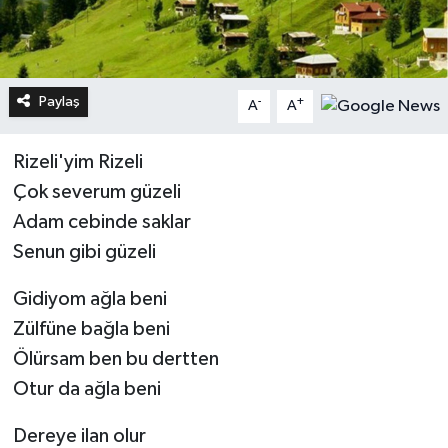
Paylaş
-
+
A
A
Rizeli'yim Rizeli
Çok severum güzeli
Adam cebinde saklar
Senun gibi güzeli
Gidiyom ağla beni
Zülfüne bağla beni
Ölürsam ben bu dertten
Otur da ağla beni
Dereye ilan olur