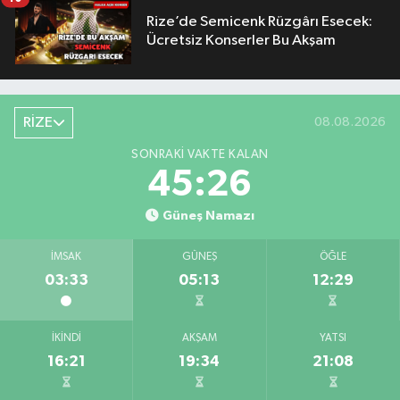
Rize’de Semicenk Rüzgârı Esecek:
Ücretsiz Konserler Bu Akşam
RİZE
08.08.2026
SONRAKI VAKTE KALAN
45:25
Güneş Namazı
İMSAK
GÜNEŞ
ÖĞLE
03:33
05:13
12:29
İKINDI
AKŞAM
YATSI
16:21
19:34
21:08