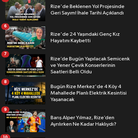
Rize'de Beklenen Yol Projesinde
Geri Sayım! İhale Tarihi Açıklandı
6
Rize'de 24 Yaşındaki Genç Kız
Hayatını Kaybetti
7
Rize’de Bugün Yapılacak Semicenk
ve Yener Çevik Konserlerinin
Saatleri Belli Oldu
8
Bugün Rize Merkez'de 4 Köy 4
Mahallede Planlı Elektrik Kesintisi
Yaşanacak
9
Barış Alper Yılmaz, Rize’den
Ayrılırken Ne Kadar Haklıydı?
10