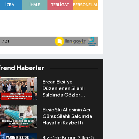
Trend Haberler
Ercan Ekşi'ye
Düzenlenen Silahlı
Saldırıda Gözler
Faillerde
Ekşioğlu Aİlesinin Acı
Günü: Silahlı Saldırıda
Hayatını Kaybetti
Rize'de Bugün 3 İlçe 5