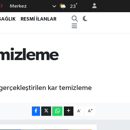
°
Merkez
63
23
16
SAĞLIK
RESMİ İLANLAR
02
07
44
emizleme
0
gerçekleştirilen kar temizleme
-
+
A
A