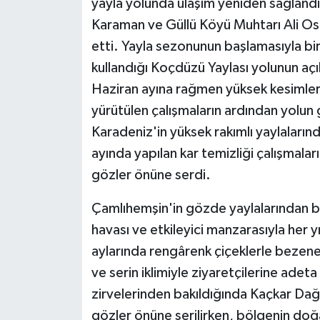
yayla yolunda ulaşım yeniden sağlandı
Karaman ve Güllü Köyü Muhtarı Ali Os
etti. Yayla sezonunun başlamasıyla bir
kullandığı Koçdüzü Yaylası yolunun aç
Haziran ayına rağmen yüksek kesimlerd
yürütülen çalışmaların ardından yolun gü
Karadeniz'in yüksek rakımlı yaylaların
ayında yapılan kar temizliği çalışmaları
gözler önüne serdi.
Çamlıhemşin'in gözde yaylalarından bi
havası ve etkileyici manzarasıyla her y
aylarında rengârenk çiçeklerle bezenen
ve serin iklimiyle ziyaretçilerine adet
zirvelerinden bakıldığında Kaçkar Dağl
gözler önüne serilirken, bölgenin doğa