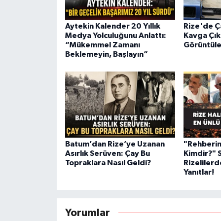
Aytekin Kalender 20 Yıllık
Rize'de Ça
Medya Yolculuğunu Anlattı:
Kavga Çık
“Mükemmel Zamanı
Görüntüle
Beklemeyin, Başlayın”
Batum’dan Rize’ye Uzanan
"Rehberin
Asırlık Serüven: Çay Bu
Kimdir?" 
Topraklara Nasıl Geldi?
Rizelilerd
Yanıtlar!
Yorumlar