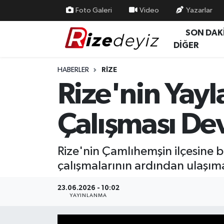
Foto Galeri
Video
Yazarlar
SON DAK
Spor
Rize Nöbetçi Eczaneler
DİĞER
Gündem
Rize Hava Durumu
HABERLER
RIZE
Rize'nin Yayl
Yurttan Haberler
Rize Trafik Yoğunluk Haritası
Çalışması De
Ekonomi
Süper Lig Puan Durumu ve Fikstür
Teknoloji
Tüm Manşetler
Rize'nin Çamlıhemşin ilçesine b
çalışmalarının ardından ulaşıma
Sağlık
Son Dakika Haberleri
23.06.2026 - 10:02
Haber Arşivi
YAYINLANMA