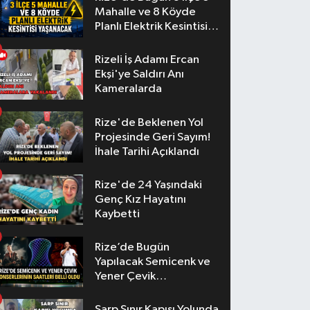
Mahalle ve 8 Köyde
Planlı Elektrik Kesintisi
Yaşanacak
Rizeli İş Adamı Ercan
Ekşi'ye Saldırı Anı
Kameralarda
Rize'de Beklenen Yol
Projesinde Geri Sayım!
İhale Tarihi Açıklandı
Rize'de 24 Yaşındaki
Genç Kız Hayatını
Kaybetti
Rize’de Bugün
Yapılacak Semicenk ve
Yener Çevik
Konserlerinin Saatleri
Belli Oldu
Sarp Sınır Kapısı Yolunda