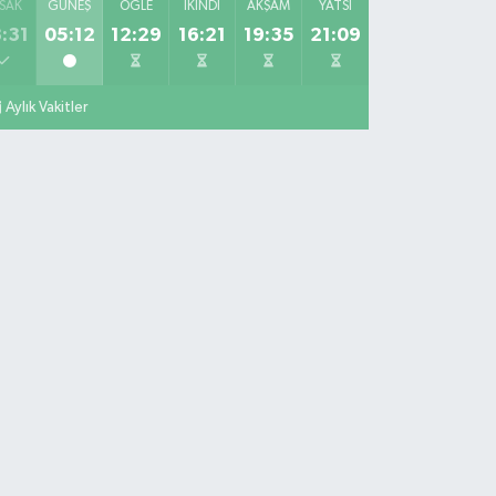
SAK
GÜNEŞ
ÖĞLE
İKINDI
AKŞAM
YATSI
:31
05:12
12:29
16:21
19:35
21:09
Aylık Vakitler