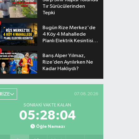
Tır Sürücülerinden
Tepki
Bugün Rize Merkez'de
4 Köy 4 Mahallede
Planlı Elektrik Kesintisi
Yaşanacak
Barış Alper Yılmaz,
Rize’den Ayrılırken Ne
Kadar Haklıydı?
RİZE
07.08.2026
SONRAKI VAKTE KALAN
05:28:03
Öğle Namazı