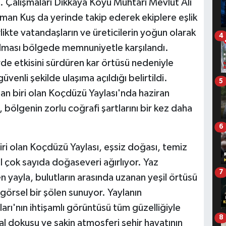
. Çalışmaları Dikkaya Köyü Muhtarı Mevlüt Ali
man Kuş da yerinde takip ederek ekiplere eşlik
likte vatandaşların ve üreticilerin yoğun olarak
4
ılması bölgede memnuniyetle karşılandı.
e etkisini sürdüren kar örtüsü nedeniyle
venli şekilde ulaşıma açıldığı belirtildi.
5
dan biri olan Koçdüzü Yaylası'nda haziran
, bölgenin zorlu coğrafi şartlarını bir kez daha
6
ri olan Koçdüzü Yaylası, eşsiz doğası, temiz
ıl çok sayıda doğaseveri ağırlıyor. Yaz
7
 yayla, bulutların arasında uzanan yeşil örtüsü
a görsel bir şölen sunuyor. Yaylanın
arı'nın ihtişamlı görüntüsü tüm güzelliğiyle
8
l dokusu ve sakin atmosferi şehir hayatının