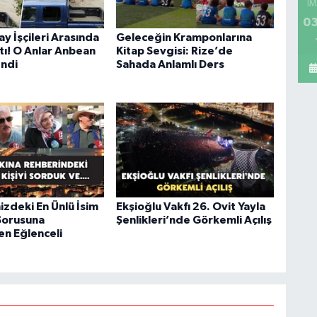
İM
03
y İşçileri Arasında
Geleceğin Kramponlarına
tı! O Anlar Anbean
Kitap Sevgisi: Rize’de
ndi
Sahada Anlamlı Ders
izdeki En Ünlü İsim
Ekşioğlu Vakfı 26. Ovit Yayla
Sorusuna
Şenlikleri’nde Görkemli Açılış
en Eğlenceli