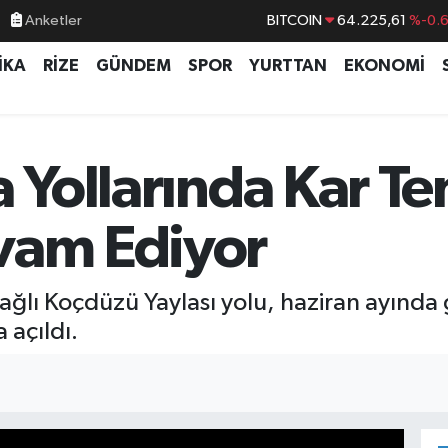
Anketler
BITCOIN
64.225,61
%-0.
DOLAR
47,7143
%0.
İKA
RİZE
GÜNDEM
SPOR
YURTTAN
EKONOMİ
EURO
55,0317
%-0.
STERLİN
64,2463
%0.
GRAM ALTIN
6574.81
%1.
a Yollarında Kar T
BİST100
13.799
%7
vam Ediyor
ağlı Koçdüzü Yaylası yolu, haziran ayında 
 açıldı.