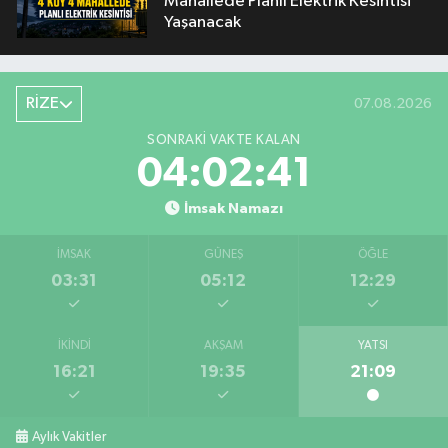
Mahallede Planlı Elektrik Kesintisi
Yaşanacak
RİZE
07.08.2026
SONRAKI VAKTE KALAN
04:02:40
İmsak Namazı
İMSAK
GÜNEŞ
ÖĞLE
03:31
05:12
12:29
İKINDI
AKŞAM
YATSI
16:21
19:35
21:09
Aylık Vakitler