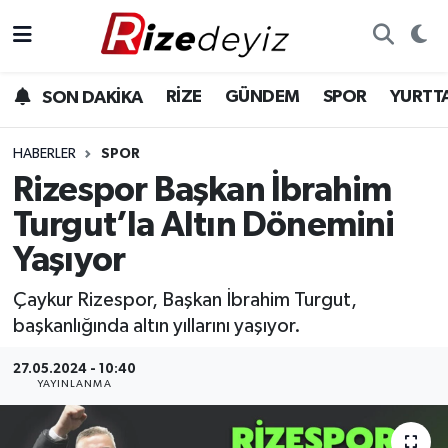
Spor
Rize Nöbetçi Eczaneler
RİZE
GÜNDEM
SPOR
YURTT
SON DAKİKA
Gündem
Rize Hava Durumu
HABERLER
SPOR
Yurttan Haberler
Rize Trafik Yoğunluk Haritası
Rizespor Başkan İbrahim
Turgut’la Altın Dönemini
Ekonomi
Süper Lig Puan Durumu ve Fikstür
Yaşıyor
Teknoloji
Tüm Manşetler
Çaykur Rizespor, Başkan İbrahim Turgut,
başkanlığında altın yıllarını yaşıyor.
Sağlık
Son Dakika Haberleri
27.05.2024 - 10:40
Haber Arşivi
YAYINLANMA